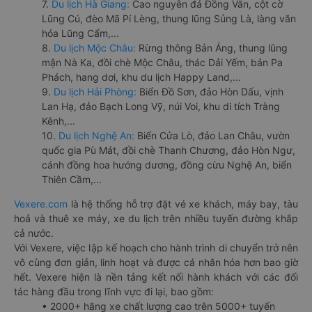
7.
Du lịch Hà Giang:
Cao nguyên đá Đồng Văn, cột cờ
Lũng Cú, đèo Mã Pí Lèng, thung lũng Sủng Là, làng văn
hóa Lũng Cẩm,...
8.
Du lịch Mộc Châu:
Rừng thông Bản Áng, thung lũng
mận Nà Ka, đồi chè Mộc Châu, thác Dải Yếm, bản Pa
Phách, hang dơi, khu du lịch Happy Land,...
9.
Du lịch Hải Phòng:
Biển Đồ Sơn, đảo Hòn Dấu, vịnh
Lan Hạ, đảo Bạch Long Vỹ, núi Voi, khu di tích Tràng
Kênh,...
10.
Du lịch Nghệ An:
Biển Cửa Lò, đảo Lan Châu, vườn
quốc gia Pù Mát, đồi chè Thanh Chương, đảo Hòn Ngư,
cánh đồng hoa hướng dương, đồng cừu Nghệ An, biển
Thiên Cầm,...
Vexere.com
là hệ thống hỗ trợ đặt vé xe khách, máy bay, tàu
hoả và thuê xe máy, xe du lịch trên nhiều tuyến đường khắp
cả nước.
Với Vexere, việc lập kế hoạch cho hành trình di chuyển trở nên
vô cùng đơn giản, linh hoạt và được cá nhân hóa hơn bao giờ
hết. Vexere hiện là nền tảng kết nối hành khách với các đối
tác hàng đầu trong lĩnh vực đi lại, bao gồm:
• 2000+ hãng xe chất lượng cao trên 5000+ tuyến