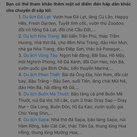
Bạn có thể tham khảo thêm một số điểm đến hấp dẫn khác
cho chuyến đi sắp tới:
1.
Du lịch Đà Lạt:
Vườn hoa Đà Lạt, làng Cù Lần, Happy
Hills, Fresh Garden, Tuyệt tình cốc, vườn thú Zoodoo,
đồi cỏ hồng Đà Lạt, đồi chè Cầu Đất,...
2.
Du lịch Nha Trang:
Bãi biển Trần Phú, tháp Trầm
Hương, nhà thờ đá, chợ đêm Nha Trang, đảo Hòn Mun,
nhà ga Nha Trang, đảo Điệp Sơn, thác bà Ponagar,...
3.
Du lịch Vũng Tàu:
Ngọn hải đăng, Bãi Sau, Hồ Mây,
mũi Nghinh Phong, hồ Đá Xanh, đồi Con Heo, hòn Bà,
vườn quốc gia Bình Châu, bến thuyền Marina,...
4.
Du lịch Phan Thiết:
Bãi đá Ông Địa, hòn Rơm, đồi cát
bay, Bàu Trắng - Bàu Sen, suối Tiên, làng chài Mũi Né,
đảo Hòn Bà, hải đăng Kê Gà,...
5.
Du lịch Buôn Ma Thuột:
Bảo tàng cà phê Buôn Mê
Thuột, núi Đá Voi, hồ Lắk, cụm 3 thác Dray Sap – Dray
Nur – Gia Long, Buôn Đôn, hồ Ea Kao, vườn quốc gia
Chư Yang Shin,...
6.
Du lịch Sapa:
Nhà thờ đá Sapa, bảo tàng Sapa, núi
Hàm Rồng, bản Cát Cát, thác Tiên Sa, thung lũng Hoa
Hồng, thung lũng Mường Hoa,...