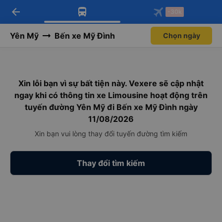
arrow_back
Tải app Vexere ngay!
Tải app Vexere
-30k
Mở app
Mở app
Nhận ưu đãi thành viên độc
-30k/ghế khi đặt vé máy bay qua
quyền
app
Yên Mỹ
Bến xe Mỹ Đình
Chọn ngày
Xin lỗi bạn vì sự bất tiện này. Vexere sẽ cập nhật
ngay khi có thông tin xe Limousine hoạt động trên
tuyến đường Yên Mỹ đi Bến xe Mỹ Đình ngày
11/08/2026
Xin bạn vui lòng thay đổi tuyến đường tìm kiếm
Thay đổi tìm kiếm