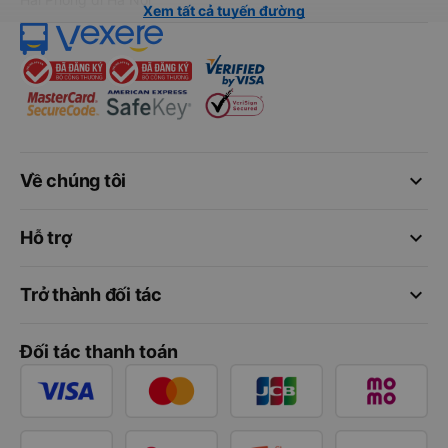
Xem tất cả tuyến đường
keyboard_arrow_down
Về chúng tôi
keyboard_arrow_down
Hỗ trợ
keyboard_arrow_down
Trở thành đối tác
Đối tác thanh toán