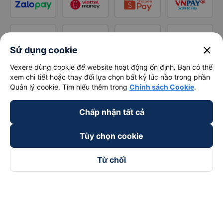
close
Sử dụng cookie
Vexere dùng cookie để website hoạt động ổn định. Bạn có thể
xem chi tiết hoặc thay đổi lựa chọn bất kỳ lúc nào trong phần
Quản lý cookie. Tìm hiểu thêm trong
Chính sách Cookie
.
Chấp nhận tất cả
Tùy chọn cookie
Từ chối
Theo dõi chúng tôi trên
Facebook
Tiktok
Youtube
Công ty TNHH Thương Mại Dịch Vụ Vexere