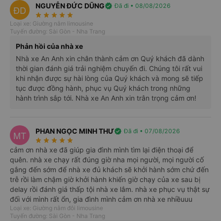
Nhà xe nhận được thông tin ngay khi đặt chỗ. Cam kết
NGUYỄN ĐỨC DŨNG
verified
Đã đi • 08/08/2026
ĐD
hoàn 150% nếu nhà xe không cung cấp dịch vụ vận
star_rate
star_rate
star_rate
star_rate
star_rate
Loại xe: Giường nằm limousine
chuyển (
*
).
Điều kiện áp dụng
Tuyến đường: Sài Gòn - Nha Trang
Hỗ trợ 24/7
Phản hồi của nhà xe
Nhân viên tổng đài Vexere tận tâm tư vấn và hỗ trợ khi
gặp trục trặc hoặc sự cố.
Nhà xe An Anh xin chân thành cảm ơn Quý khách đã dành
Được chọn chỗ ngồi
thời gian đánh giá trải nghiệm chuyến đi. Chúng tôi rất vui
khi nhận được sự hài lòng của Quý khách và mong sẽ tiếp
Được chọn điểm đón trả mong muốn.
tục được đồng hành, phục vụ Quý khách trong những
Thông tin chính xác
hành trình sắp tới. Nhà xe An Anh xin trân trọng cảm ơn!
Lịch chạy, giá vé cập nhật liên tục từ nhà xe.
Nhiều ưu đãi
Hàng ngàn mã giảm giá cùng chương trình FlashSale, Ưu
PHAN NGỌC MINH THƯ
verified
Đã đi • 07/08/2026
MT
đãi đặt sớm và đặt cận giờ.
star_rate
star_rate
star_rate
star_rate
star_rate
Thanh toán đa dạng
cảm ơn nhà xe đã giúp gia đình mình tìm lại điện thoại để
Trả trước lẫn trả sau, bảo mật tuyệt đối.
quên. nhà xe chạy rất đúng giờ nha mọi người, mọi người cố
gắng đến sớm để nhà xe đủ khách sẽ khởi hành sớm chứ đến
trễ rồi làm chậm giờ khởi hành khiến giờ chạy của xe sau bị
delay rồi đánh giá thấp tội nhà xe lắm. nhà xe phục vụ thật sự
đối với mình rất ổn, gia đình mình cảm ơn nhà xe nhiềuuu
Loại xe: Giường nằm đôi limousine
Tuyến đường: Sài Gòn - Nha Trang