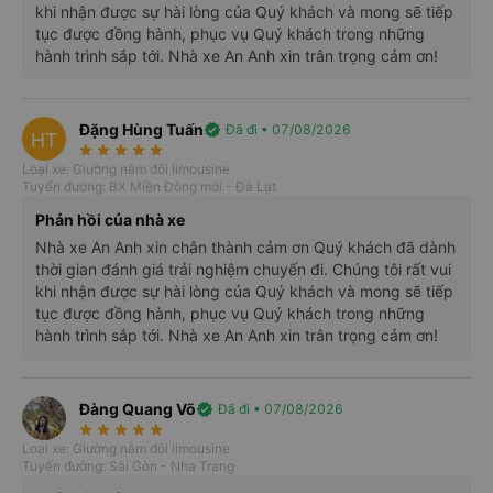
khi nhận được sự hài lòng của Quý khách và mong sẽ tiếp
tục được đồng hành, phục vụ Quý khách trong những
hành trình sắp tới. Nhà xe An Anh xin trân trọng cảm ơn!
Đặng Hùng Tuấn
verified
Đã đi • 07/08/2026
HT
star_rate
star_rate
star_rate
star_rate
star_rate
Loại xe: Giường nằm đôi limousine
Tuyến đường: BX Miền Đông mới - Đà Lạt
Phản hồi của nhà xe
Nhà xe An Anh xin chân thành cảm ơn Quý khách đã dành
Các xe của An Anh được trang bị đầy đủ tiện nghi hiện đại
thời gian đánh giá trải nghiệm chuyến đi. Chúng tôi rất vui
như ghế ngồi rộng rãi, điều hòa không khí, và hệ thống giải trí,
khi nhận được sự hài lòng của Quý khách và mong sẽ tiếp
giúp hành khách luôn cảm thấy thoải mái và dễ chịu trong
tục được đồng hành, phục vụ Quý khách trong những
hành trình sắp tới. Nhà xe An Anh xin trân trọng cảm ơn!
suốt chuyến đi. Nhà xe An Anh cung cấp nhiều tuyến đường
đa dạng, từ các thành phố lớn đến các điểm đến du lịch nổi
tiếng, giúp hành khách dễ dàng lựa chọn hành trình phù hợp.
Đàng Quang Võ
verified
Đã đi • 07/08/2026
star_rate
star_rate
star_rate
star_rate
star_rate
Loại xe: Giường nằm đôi limousine
Tuyến đường: Sài Gòn - Nha Trang