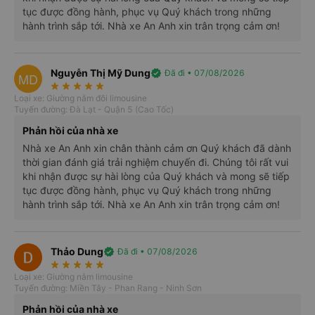
tục được đồng hành, phục vụ Quý khách trong những
hành trình sắp tới. Nhà xe An Anh xin trân trọng cảm ơn!
Nguyễn Thị Mỹ Dung
verified
Đã đi • 07/08/2026
MD
star_rate
star_rate
star_rate
star_rate
star_rate
Loại xe: Giường nằm đôi limousine
Tuyến đường: Đà Lạt - Quận 5 (Cao Tốc)
Phản hồi của nhà xe
Nhà xe An Anh xin chân thành cảm ơn Quý khách đã dành
thời gian đánh giá trải nghiệm chuyến đi. Chúng tôi rất vui
Điểm đón/trả khách tại Đà Lạt
khi nhận được sự hài lòng của Quý khách và mong sẽ tiếp
tục được đồng hành, phục vụ Quý khách trong những
Các điểm đón/trả và trung chuyển
hành trình sắp tới. Nhà xe An Anh xin trân trọng cảm ơn!
Tại Sài Gòn :
95 Nguyễn Duy Dương, Quận 5.
Thảo Dung
verified
Đã đi • 07/08/2026
116 Quốc lộ 13 (Gần BX Miền Đông cũ), Bình Thạnh.
star_rate
star_rate
star_rate
star_rate
star_rate
Loại xe: Giường nằm limousine
Tuyến đường: Miền Tây - Phan Rang - Ninh Sơn
Tại Đà Lạt:
Phản hồi của nhà xe