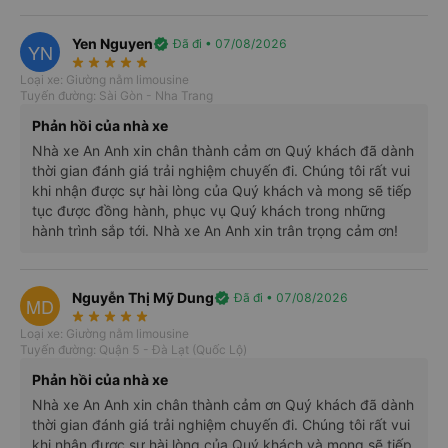
Yen Nguyen
verified
Đã đi • 07/08/2026
YN
star_rate
star_rate
star_rate
star_rate
star_rate
Loại xe: Giường nằm limousine
Tuyến đường: Sài Gòn - Nha Trang
Phản hồi của nhà xe
Nhà xe An Anh xin chân thành cảm ơn Quý khách đã dành
thời gian đánh giá trải nghiệm chuyến đi. Chúng tôi rất vui
khi nhận được sự hài lòng của Quý khách và mong sẽ tiếp
tục được đồng hành, phục vụ Quý khách trong những
hành trình sắp tới. Nhà xe An Anh xin trân trọng cảm ơn!
Nguyễn Thị Mỹ Dung
verified
Đã đi • 07/08/2026
Điểm đón/trả khách tại Sài Gòn
MD
star_rate
star_rate
star_rate
star_rate
star_rate
Loại xe: Giường nằm limousine
Điểm đón/trả của nhà xe An Anh Limousine tại Đà Lạt:
Văn
Tuyến đường: Quận 5 - Đà Lạt (Quốc Lộ)
phòng Đà Lạt:
Đầu đường KQH Phạm Hồng Thái, Phường 10,
Đà Lạt.
Phản hồi của nhà xe
Nhà xe An Anh xin chân thành cảm ơn Quý khách đã dành
thời gian đánh giá trải nghiệm chuyến đi. Chúng tôi rất vui
khi nhận được sự hài lòng của Quý khách và mong sẽ tiếp