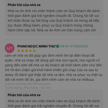
Giới thiệu
Số điện thoại
Vé xe Tết
Phản hồi của nhà xe
Nhà xe An Anh xin chân thành cảm ơn Quý khách đã dành
thời gian đánh giá trải nghiệm chuyến đi. Chúng tôi rất vui
Thông tin xe An Anh Limousine
khi nhận được sự hài lòng của Quý khách và mong sẽ tiếp
tục được đồng hành, phục vụ Quý khách trong những
Xe An Anh Limousine đi Đà Lạt từ Sài
hành trình sắp tới. Nhà xe An Anh xin trân trọng cảm ơn!
Gòn
Nhà xe An Anh là một tên tuổi đáng tin cậy trong lĩnh vực vận
PHAN NGỌC MINH THƯ
verified
Đã đi • 07/08/2026
MT
tải hành khách, được nhiều người lựa chọn nhờ vào dịch vụ uy
star_rate
star_rate
star_rate
star_rate
star_rate
tín và chất lượng cao. Với nhiều năm kinh nghiệm, An Anh
cảm ơn nhà xe đã giúp gia đình mình tìm lại điện thoại để
không ngừng cải thiện và nâng cao chất lượng dịch vụ để đáp
quên. nhà xe chạy rất đúng giờ nha mọi người, mọi người cố
ứng nhu cầu ngày càng cao của khách hàng. Đội ngũ lái xe
gắng đến sớm để nhà xe đủ khách sẽ khởi hành sớm chứ đến
của nhà xe An Anh đều là những người có kỹ năng lái xe thành
trễ rồi làm chậm giờ khởi hành khiến giờ chạy của xe sau bị
delay rồi đánh giá thấp tội nhà xe lắm. nhà xe phục vụ thật sự
thạo, thân thiện và luôn đặt sự an toàn của hành khách lên
đối với mình rất ổn, gia đình mình cảm ơn nhà xe nhiềuuu
hàng đầu.
Loại xe: Giường nằm đôi limousine
Tuyến đường: Nha Trang - Sài Gòn
Phản hồi của nhà xe
Nhà xe An Anh xin chân thành cảm ơn Quý khách đã dành
thời gian đánh giá trải nghiệm chuyến đi. Chúng tôi rất vui