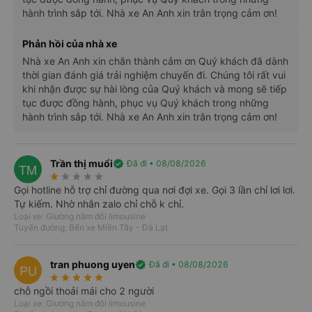
hành trình sắp tới. Nhà xe An Anh xin trân trọng cảm ơn!
Tìm kiếm
Phản hồi của nhà xe
Nhà xe An Anh xin chân thành cảm ơn Quý khách đã dành
thời gian đánh giá trải nghiệm chuyến đi. Chúng tôi rất vui
khi nhận được sự hài lòng của Quý khách và mong sẽ tiếp
tục được đồng hành, phục vụ Quý khách trong những
hành trình sắp tới. Nhà xe An Anh xin trân trọng cảm ơn!
Trần thị muổi
verified
Đã đi • 08/08/2026
TM
star_rate
star_rate
star_rate
star_rate
star_rate
Tất cả
Từ Hồ Chí Minh
Từ Lâm Đồng
Từ Ninh Thuận
Gọi hotline hỗ trợ chỉ đường qua nơi đợi xe. Gọi 3 lần chỉ lơi lơi.
T7, 08/08
CN, 09/08
T2, 10/08
T3, 11/08
T4, 12/08
T5, 13/08
Tự kiếm. Nhờ nhắn zalo chỉ chỗ k chỉ.
Hết
299k
299k
300k
199k
349k
Loại xe: Giường nằm đôi limousine
Tuyến đường: Bến xe Miền Tây - Đà Lạt
Hồ Chí Minh
Đà Lạt - Lâm Đồng
expand_less
Từ 4h30 đến 22h20
tran phuong uyen
verified
Đã đi • 08/08/2026
PU
Chọn khoảng giờ đi mong muốn
star_rate
star_rate
star_rate
star_rate
star_rate
Cả ngày
4h
6h
12h
22h
chỗ ngồi thoải mái cho 2 người
Loại xe: Giường nằm đôi limousine
Limousine 24 Phòng Đôi
3 chuyến