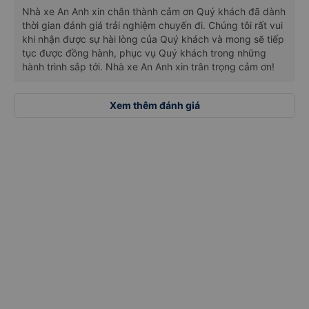
Trung chuyển nội thành Đà Lạt bán kính 5km.
Nhà xe An Anh xin chân thành cảm ơn Quý khách đã dành
thời gian đánh giá trải nghiệm chuyến đi. Chúng tôi rất vui
Madagui (QL20).
khi nhận được sự hài lòng của Quý khách và mong sẽ tiếp
tục được đồng hành, phục vụ Quý khách trong những
Đèo Bảo Lộc.
hành trình sắp tới. Nhà xe An Anh xin trân trọng cảm ơn!
Cầu Đại Lào.
Siêu thị Coop Mart Bảo Lộc.
Xem thêm đánh giá
Ngã ba Hoà Ninh.
Bến xe Di Linh.
Chựo Di Linh.
Cây xăng Liên Nghĩa.
Bưu điện Đức Trọng.
Công viên Đức Trọng.
Vòng xoay Liên Khương.
Trạm thu phí Định An.