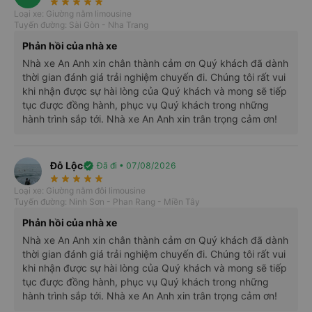
star_rate
star_rate
star_rate
star_rate
star_rate
Văn phòng
Loại xe: Giường nằm limousine
Tuyến đường: Sài Gòn - Nha Trang
Điểm đón/trả của nhà xe An Anh Limousine tại Sài Gòn:
Phản hồi của nhà xe
95 Nguyễn Duy Dương, Quận 5.
Nhà xe An Anh xin chân thành cảm ơn Quý khách đã dành
thời gian đánh giá trải nghiệm chuyến đi. Chúng tôi rất vui
khi nhận được sự hài lòng của Quý khách và mong sẽ tiếp
tục được đồng hành, phục vụ Quý khách trong những
hành trình sắp tới. Nhà xe An Anh xin trân trọng cảm ơn!
Đỗ Lộc
verified
Đã đi • 07/08/2026
star_rate
star_rate
star_rate
star_rate
star_rate
Loại xe: Giường nằm đôi limousine
Tuyến đường: Ninh Sơn - Phan Rang - Miền Tây
Phản hồi của nhà xe
Nhà xe An Anh xin chân thành cảm ơn Quý khách đã dành
thời gian đánh giá trải nghiệm chuyến đi. Chúng tôi rất vui
khi nhận được sự hài lòng của Quý khách và mong sẽ tiếp
Điểm đón/trả khách tại Sài Gòn
tục được đồng hành, phục vụ Quý khách trong những
hành trình sắp tới. Nhà xe An Anh xin trân trọng cảm ơn!
116 Quốc lộ 13 (Gần BX Miền Đông cũ), Bình Thạnh.