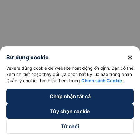
giường nằm
đôi, giường
nằm,
Xe An Anh
limousine,
Limousine
giường nằm
319,000
tuyến Đà
500 -
đôi, giường
VND
Lạt - Lâm
2300
nằm,
Đặt ngay
Đồng - Hồ
limousine,
Chí Minh
giường nằm
close
Sử dụng cookie
đôi,
limousine
Vexere dùng cookie để website hoạt động ổn định. Bạn có thể
xem chi tiết hoặc thay đổi lựa chọn bất kỳ lúc nào trong phần
Quản lý cookie. Tìm hiểu thêm trong
Chính sách Cookie
.
Chấp nhận tất cả
Ứng dụng đặt vé Xe khách, Máy bay,
Tùy chọn cookie
Tàu hoả và Thuê xe
Vexere - ứng dụng đặt vé đa phương tiện với hơn 3000+ nhà
Từ chối
xe chất lượng cao, 5000+ tuyến đường toàn quốc, tất cả hãng
bay và hãng tàu cùng dịch vụ thuê xe máy, xe du lịch phủ