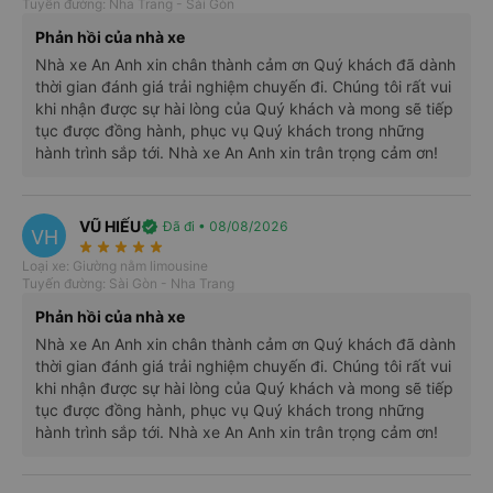
Tuyến đường: Nha Trang - Sài Gòn
300.000đ
Chọn chuyến
Phản hồi của nhà xe
+12
Nhà xe An Anh xin chân thành cảm ơn Quý khách đã dành
place
Điểm đón trả
Xem tất cả chuyến
thời gian đánh giá trải nghiệm chuyến đi. Chúng tôi rất vui
khi nhận được sự hài lòng của Quý khách và mong sẽ tiếp
tục được đồng hành, phục vụ Quý khách trong những
Hồ Chí Minh
Phan Rang-Tháp Chàm - Ninh Thuận
expand_more
hành trình sắp tới. Nhà xe An Anh xin trân trọng cảm ơn!
Từ 5h đến 14h
Phan Rang-Tháp Chàm - Ninh Thuận
Hồ Chí Minh
expand_more
1 giờ/chuyến từ 8h15 đến 9h16
VŨ HIẾU
verified
Đã đi • 08/08/2026
VH
star_rate
star_rate
star_rate
star_rate
star_rate
Loại xe: Giường nằm limousine
Tuyến đường: Sài Gòn - Nha Trang
Phản hồi của nhà xe
Nhà xe An Anh xin chân thành cảm ơn Quý khách đã dành
thời gian đánh giá trải nghiệm chuyến đi. Chúng tôi rất vui
khi nhận được sự hài lòng của Quý khách và mong sẽ tiếp
tục được đồng hành, phục vụ Quý khách trong những
hành trình sắp tới. Nhà xe An Anh xin trân trọng cảm ơn!
Lợi ích khi đặt Vexere
Chắc chắn có chỗ