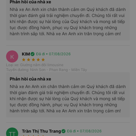
Phản hồi của nhà xe
Nhà xe An Anh xin chân thành cảm ơn Quý khách đã dành
thời gian đánh giá trải nghiệm chuyến đi. Chúng tôi rất vui
khi nhận được sự hài lòng của Quý khách và mong sẽ tiếp
tục được đồng hành, phục vụ Quý khách trong những
hành trình sắp tới. Nhà xe An Anh xin trân trọng cảm ơn!
KIM
verified
Đã đi • 07/08/2026
K
star_rate
star_rate
star_rate
star_rate
star_rate
Loại xe: Giường nằm đôi limousine
Tuyến đường: Ninh Sơn - Phan Rang - Miền Tây
Đặt vé
xe An Anh Limousine đi Đà Lạt từ Sài Gòn
để tận
Phản hồi của nhà xe
hưởng dịch vụ vận tải chuyên nghiệp và sự thoải mái tối ưu.
Nhà xe An Anh xin chân thành cảm ơn Quý khách đã dành
Đội ngũ chăm sóc khách hàng của An Anh luôn sẵn sàng hỗ
thời gian đánh giá trải nghiệm chuyến đi. Chúng tôi rất vui
trợ bạn, đảm bảo một chuyến đi suôn sẻ và đầy trải nghiệm
khi nhận được sự hài lòng của Quý khách và mong sẽ tiếp
tục được đồng hành, phục vụ Quý khách trong những
đáng nhớ.
hành trình sắp tới. Nhà xe An Anh xin trân trọng cảm ơn!
Số điện thoại, địa chỉ và các điểm
đón/trả của nhà xe An Anh Limousine
Trần Thị Thu Trang
verified
Đã đi • 07/08/2026
TT