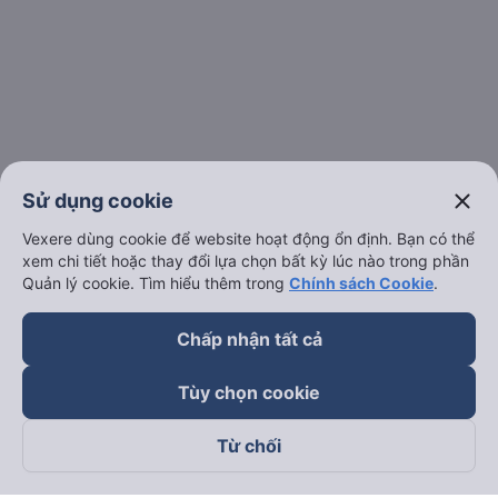
Đối tác thanh toán
close
Sử dụng cookie
Vexere dùng cookie để website hoạt động ổn định. Bạn có thể
xem chi tiết hoặc thay đổi lựa chọn bất kỳ lúc nào trong phần
Quản lý cookie. Tìm hiểu thêm trong
Chính sách Cookie
.
Chấp nhận tất cả
Tùy chọn cookie
Từ chối