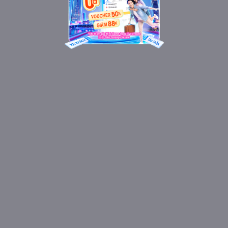
Tải ngay ứng dụng Vexere để đặt vé dễ dàng và
nhận ưu đãi hấp dẫn
Không chỉ đặt vé xe khách, Vexere còn cung
cấp giải pháp thuê xe, đặt vé máy bay và vé tàu
hỏa - tất cả trong một, đưa bạn đi khắp muôn
nơi!