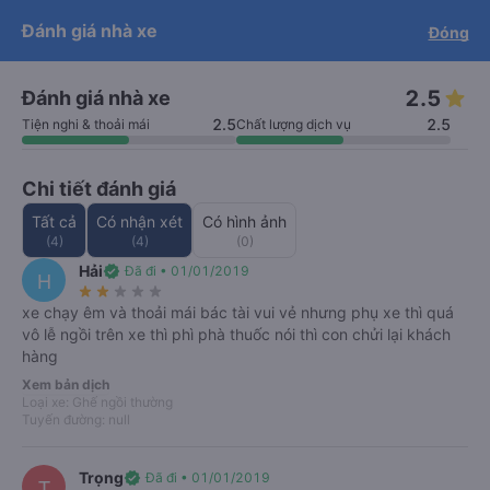
cam kết hoàn 150% nếu nhà xe
Tải app Vexere ngay!
Tải app Vexere
Đánh giá nhà xe
Đóng
Mở app
Mở app
không cung cấp dịch vụ vận chuyển
(
*
)
info
Nhận ưu đãi thành viên độc
-30k/ghế khi đặt vé máy bay qua
quyền
app
Xe Anh Kiểm
2.5
Đánh giá nhà xe
2.5
(4)
Số điện thoại
2.5
2.5
Tiện nghi & thoải mái
Chất lượng dịch vụ
Xem giá & lịch chạy
Chi tiết đánh giá
Chắc chắn
Hỗ trợ
keyboard_arrow_right
Tất cả
Có nhận xét
Có hình ảnh
có chỗ
24/7
(4)
(4)
(0)
Hải
verified
Đã đi • 01/01/2019
H
star_rate
star_rate
star_rate
star_rate
star_rate
xe chạy êm và thoải mái bác tài vui vẻ nhưng phụ xe thì quá
Nơi xuất phát
vô lễ ngồi trên xe thì phì phà thuốc nói thì con chửi lại khách
import_export
hàng
Xem bản dịch
Bạn muốn đi đâu?
Loại xe: Ghế ngồi thường
Tuyến đường: null
Ngày đi
Khứ hồi
T5, 06/08/2026
Trọng
verified
Đã đi • 01/01/2019
T