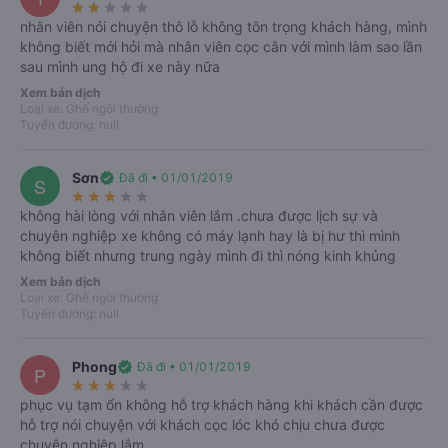
star_rate
star_rate
star_rate
star_rate
star_rate
nhân viên nói chuyện thô lỗ không tôn trọng khách hàng, mình
không biết mới hỏi mà nhân viên cọc cằn với mình làm sao lần
Tìm kiếm
sau mình ung hộ đi xe này nữa
Xem bản dịch
Loại xe: Ghế ngồi thường
Tuyến đường: null
Sơn
verified
Đã đi • 01/01/2019
S
star_rate
star_rate
star_rate
star_rate
star_rate
không hài lòng với nhân viên lắm .chưa được lịch sự và
chuyên nghiệp xe không có máy lạnh hay là bị hư thì mình
không biết nhưng trung ngày mình đi thì nóng kinh khủng
Tất cả
Từ Hà Nội
Từ Lạng Sơn
Xem bản dịch
06/08
07/08
08/08
09/08
10/08
11/08
Loại xe: Ghế ngồi thường
T5
T6
T7
CN
T2
T3
Tuyến đường: null
Hà Nội
Lạng Sơn
Phong
verified
Đã đi • 01/01/2019
Nhiều chuyến xe giá tốt mỗi ngày trên Vexere
P
star_rate
star_rate
star_rate
star_rate
star_rate
Chọn chuyến
phục vụ tạm ổn không hỗ trợ khách hàng khi khách cần được
hỗ trợ nói chuyện với khách cọc lóc khó chịu chưa được
chuyên nghiệp lắm