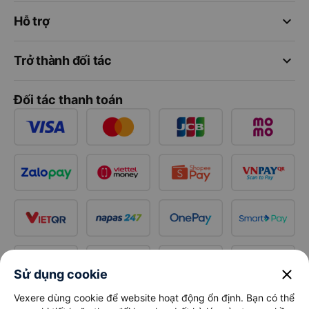
keyboard_arrow_down
Hỗ trợ
keyboard_arrow_down
Trở thành đối tác
Đối tác thanh toán
close
Sử dụng cookie
Vexere dùng cookie để website hoạt động ổn định. Bạn có thể