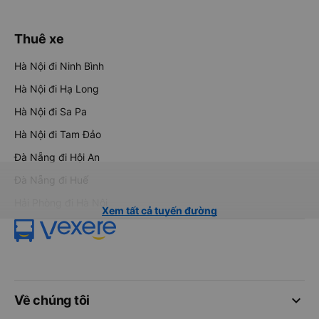
Thuê xe
Hà Nội đi Ninh Bình
Hà Nội đi Hạ Long
Hà Nội đi Sa Pa
Hà Nội đi Tam Đảo
Đà Nẵng đi Hội An
Đà Nẵng đi Huế
Hải Phòng đi Hà Nội
Xem tất cả tuyến đường
keyboard_arrow_down
Về chúng tôi