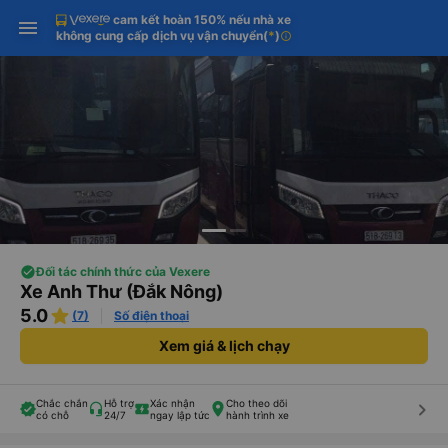
cam kết hoàn 150% nếu nhà xe
Tải app Vexere ngay!
Tải app Vexere
Mở app
Mở app
không cung cấp dịch vụ vận chuyển
(
*
)
info
Nhận ưu đãi thành viên độc
-30k/ghế khi đặt vé máy bay qua
quyền
app
Đối tác chính thức của Vexere
Xe Anh Thư (Đắk Nông)
5.0
(7)
Số điện thoại
Xem giá & lịch chạy
Chắc chắn
Hỗ trợ
Xác nhận
Cho theo dõi
keyboard_arrow_right
có chỗ
24/7
ngay lập tức
hành trình xe