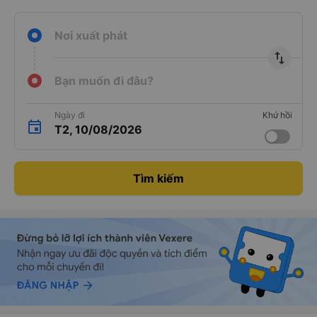
Nơi xuất phát
import_export
Bạn muốn đi đâu?
Ngày đi
Khứ hồi
T2, 10/08/2026
Tìm kiếm