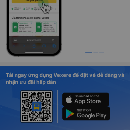
Tải ngay ứng dụng Vexere để đặt vé dễ dàng và
nhận ưu đãi hấp dẫn