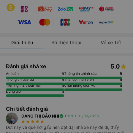
Giới thiệu
Số điện thoại
Vé xe Tết
5.0
Đánh giá nhà xe
5
5
An toàn
Thông tin chính xác
5
5
Thông tin đầy đủ
Thái độ nhân viên
5
5
Tiện nghi & thoải mái
Chất lượng dịch vụ
5
Đúng giờ
Chi tiết đánh giá
ĐẶNG THỊ BẢO NHI
verified
Đã đi • 01/06/2026
star_rate
star_rate
star_rate
star_rate
star_rate
Đợt này về quê hơi gấp nên đặt đại nhà xe này để đi, thấy