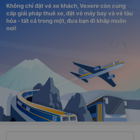
Không chỉ đặt vé xe khách, Vexere còn cung
cấp giải pháp thuê xe, đặt vé máy bay và vé tàu
hỏa - tất cả trong một, đưa bạn đi khắp muôn
nơi!