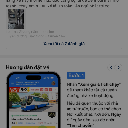
hãng xe này mới nên lúc đầu cũng sợ, ai dè xe thoải mái, mới
toanh, chạy êm ru, tài xế lái an toàn, lên ngủ phát tới nơi.
Loại xe: Giường nằm limousine
Tuyến đường: Đắk Nông - Xuyên Mộc
Xem tất cả 7 đánh giá
keyboard_arrow_left
keyboard_arrow_right
Hướng dẫn đặt vé