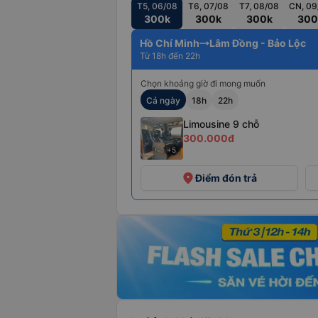
T5, 06/08
T6, 07/08
T7, 08/08
CN, 09
300k
300k
300k
300
Hồ Chí Minh
Lâm Đồng - Bảo Lộc
Từ 18h đến 22h
Chọn khoảng giờ đi mong muốn
Cả ngày
18h
22h
Limousine 9 chỗ
300.000đ
+5
place
Điểm đón trả