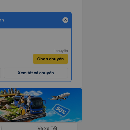
expand_less
nh
1 chuyến
Chọn chuyến
Xem tất cả chuyến
i
Vé xe Tết