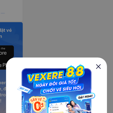
đặt vé
n
xere
, đặt vé
 trong
!