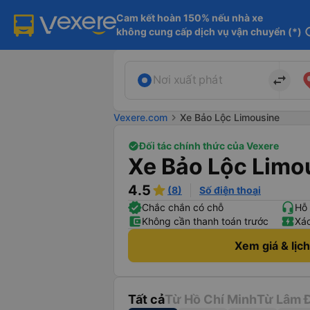
Cam kết hoàn 150% nếu nhà xe

không cung cấp dịch vụ vận chuyển (*)
in
import_export
Nơi xuất phát
Vexere.com
chevron_right
Xe Bảo Lộc Limousine
Đối tác chính thức của Vexere
Xe Bảo Lộc Limo
4.5
(8)
Số điện thoại
Chắc chắn có chỗ
Hỗ 
Không cần thanh toán trước
Xác
Xem giá & lịc
Tất cả
Từ Hồ Chí Minh
Từ Lâm 