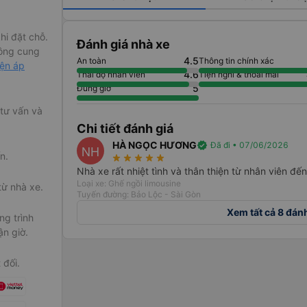
hi đặt chỗ.
Đánh giá nhà xe
ông cung
4.5
An toàn
Thông tin chính xác
iện áp
4.6
Thái độ nhân viên
Tiện nghi & thoải mái
5
Đúng giờ
 tư vấn và
Chi tiết đánh giá
HÀ NGỌC HƯƠNG
verified
Đã đi • 07/06/2026
NH
n.
star_rate
star_rate
star_rate
star_rate
star_rate
Nhà xe rất nhiệt tình và thân thiện từ nhân viên đến 
Loại xe: Ghế ngồi limousine
từ nhà xe.
Tuyến đường: Bảo Lộc - Sài Gòn
Xem tất cả 8 đán
g trình
ận giờ.
 đối.