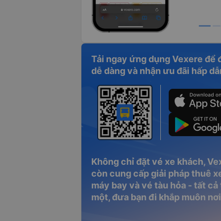
Tải ngay ứng dụng Vexere để 
dễ dàng và nhận ưu đãi hấp dẫ
Không chỉ đặt vé xe khách, Ve
còn cung cấp giải pháp thuê xe
máy bay và vé tàu hỏa - tất cả
một, đưa bạn đi khắp muôn nơi