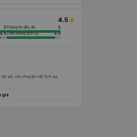
4.5
5
5
Thông tin đầy đủ
4.5
4.5
Chất lượng dịch vụ
tài xế, nói chuyện rất lịch sự.
h giá