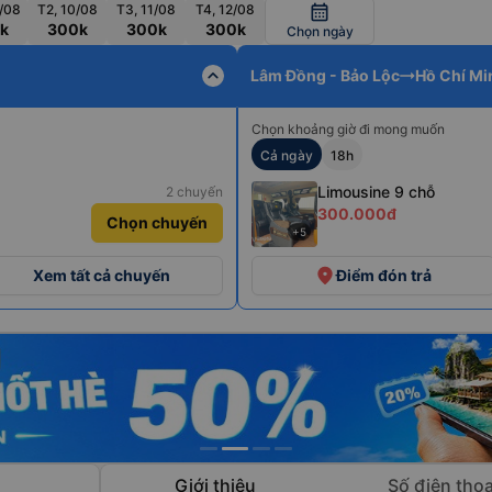
/08
T2, 10/08
T3, 11/08
T4, 12/08
calendar_month
k
300k
300k
300k
Chọn ngày
expand_less
Lâm Đồng - Bảo Lộc
Hồ Chí Mi
Chọn khoảng giờ đi mong muốn
Cả ngày
18h
Limousine 9 chỗ
2 chuyến
300.000đ
Chọn chuyến
+5
place
Xem tất cả chuyến
Điểm đón trả
Giới thiệu
Số điện thoạ