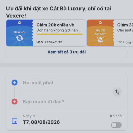
Ưu đãi khi đặt xe Cát Bà Luxury, chỉ có tại
Vexere!
fiber_manual_record
fiber_manual_record
directions_bus
directions_bus
Giảm 20k chiều về
Giảm 3
fiber_manual_record
fiber_manual_record
fiber_manual_record
fiber_manual_record
Đơn hàng không giới hạn số lượng vé
Cho một 
Ưu đãi
fiber_manual_record
fiber_manual_record
Khứ hồi
đặt sớm
fiber_manual_record
fiber_manual_record
fiber_manual_record
fiber_manual_record
fiber_manual_record
fiber_manual_record
HSD:
23:59•01/10
*Số lượng 
Xem tất cả 3 ưu đãi
Nơi xuất phát
import_export
Bạn muốn đi đâu?
Ngày đi
Khứ hồi
T7, 08/08/2026