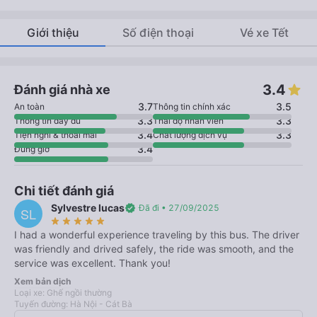
Giới thiệu
Số điện thoại
Vé xe Tết
3.4
Đánh giá nhà xe
3.7
3.5
An toàn
Thông tin chính xác
3.3
3.3
Thông tin đầy đủ
Thái độ nhân viên
3.4
3.3
Tiện nghi & thoải mái
Chất lượng dịch vụ
3.4
Đúng giờ
Chi tiết đánh giá
Sylvestre lucas
verified
Đã đi • 27/09/2025
SL
star_rate
star_rate
star_rate
star_rate
star_rate
I had a wonderful experience traveling by this bus. The driver
was friendly and drived safely, the ride was smooth, and the
service was excellent. Thank you!
Xem bản dịch
Loại xe: Ghế ngồi thường
Tuyến đường: Hà Nội - Cát Bà