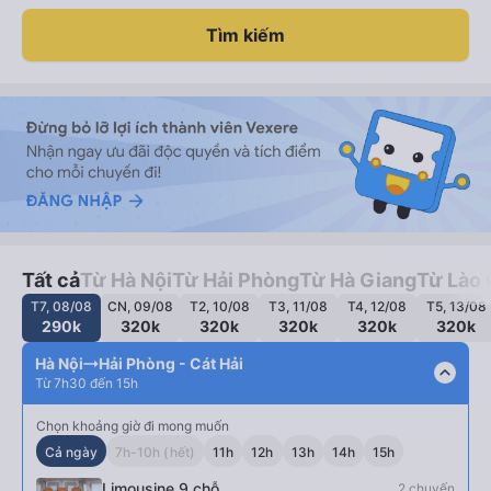
Tìm kiếm
Tất cả
Từ Hà Nội
Từ Hải Phòng
Từ Hà Giang
Từ Lào 
T7, 08/08
CN, 09/08
T2, 10/08
T3, 11/08
T4, 12/08
T5, 13/08
290k
320k
320k
320k
320k
320k
Hà Nội
Hải Phòng - Cát Hải
expand_less
Từ 7h30 đến 15h
Chọn khoảng giờ đi mong muốn
Cả ngày
7h-10h (hết)
11h
12h
13h
14h
15h
Limousine 9 chỗ
2 chuyến