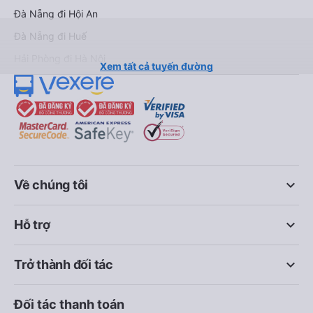
Đà Nẵng đi Hội An
Đà Nẵng đi Huế
Hải Phòng đi Hà Nội
Xem tất cả tuyến đường
keyboard_arrow_down
Về chúng tôi
keyboard_arrow_down
Hỗ trợ
keyboard_arrow_down
Trở thành đối tác
Đối tác thanh toán