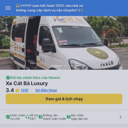
cam kết hoàn 150% nếu nhà xe
không cung cấp dịch vụ vận chuyển
(
*
)
info
Đối tác chính thức của Vexere
Xe Cát Bà Luxury
3.4
(20)
Số điện thoại
Xem giá & lịch chạy
Chắc chắn
Hỗ trợ
Không cần
Xác nhận
keyboard_arrow_right
có chỗ
24/7
thanh toán trước
ngay lập tức