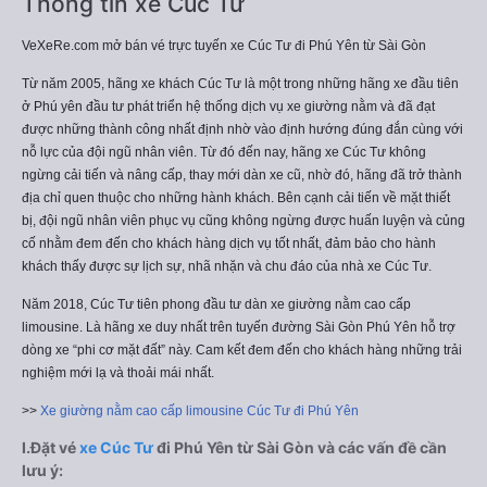
Thông tin xe Cúc Tư
VeXeRe.com mở bán vé trực tuyến xe Cúc Tư đi Phú Yên từ Sài Gòn
Từ năm 2005, hãng xe khách Cúc Tư là một trong những hãng xe đầu tiên
ở Phú yên đầu tư phát triển hệ thống dịch vụ xe giường nằm và đã đạt
được những thành công nhất định nhờ vào định hướng đúng đắn cùng với
nỗ lực của đội ngũ nhân viên. Từ đó đến nay, hãng xe Cúc Tư không
ngừng cải tiến và nâng cấp, thay mới dàn xe cũ, nhờ đó, hãng đã trở thành
địa chỉ quen thuộc cho những hành khách. Bên cạnh cải tiến về mặt thiết
bị, đội ngũ nhân viên phục vụ cũng không ngừng được huấn luyện và củng
cố nhằm đem đến cho khách hàng dịch vụ tốt nhất, đảm bảo cho hành
khách thấy được sự lịch sự, nhã nhặn và chu đáo của nhà xe Cúc Tư.
Năm 2018, Cúc Tư tiên phong đầu tư dàn xe giường nằm cao cấp
limousine. Là hãng xe duy nhất trên tuyến đường Sài Gòn Phú Yên hỗ trợ
dòng xe “phi cơ mặt đất” này. Cam kết đem đến cho khách hàng những trải
nghiệm mới lạ và thoải mái nhất.
>>
Xe giường nằm cao cấp limousine Cúc Tư đi Phú Yên
I.Đặt vé
xe Cúc Tư
đi Phú Yên từ Sài Gòn và các vấn đề cần
lưu ý: