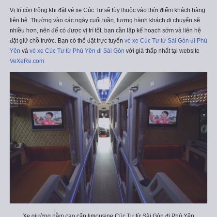
Vị trí còn trống khi đặt vé xe Cúc Tư sẽ tùy thuộc vào thời điểm khách hàng
liên hệ. Thường vào các ngày cuối tuần, lượng hành khách di chuyển sẽ
nhiều hơn, nên để có được vị trí tốt, bạn cần lập kế hoạch sớm và liên hệ
đặt giữ chỗ trước. Bạn có thể đặt trực tuyến
vé xe Cúc Tư từ Sài Gòn đi Phú
Yên
và
vé xe Cúc Tư từ Phú Yên đi Sài Gòn
với giá thấp nhất tại website
VeXeRe.com
Xe giường nằm cao cấp limousine Cúc Tư từ Sài Gòn đi Phú Yên