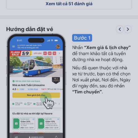
Xem tất cả 51 đánh giá
keyboard_arrow_left
keyboard_arrow_right
Hướng dẫn đặt vé