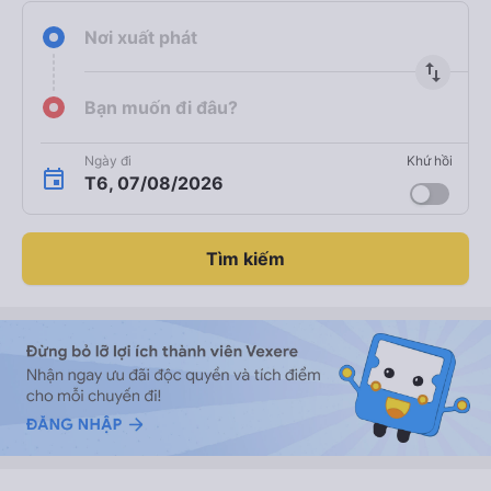
Nơi xuất phát
import_export
Bạn muốn đi đâu?
Ngày đi
Khứ hồi
T6, 07/08/2026
Tìm kiếm