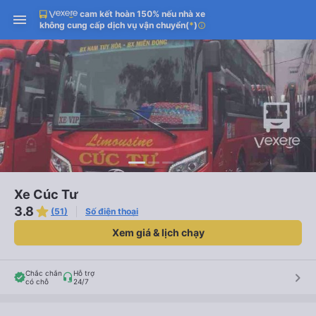
cam kết hoàn 150% nếu nhà xe
không cung cấp dịch vụ vận chuyển
(
*
)
info
Xe Cúc Tư
3.8
(51)
Số điện thoại
Xem giá & lịch chạy
Chắc chắn
Hỗ trợ
keyboard_arrow_right
có chỗ
24/7