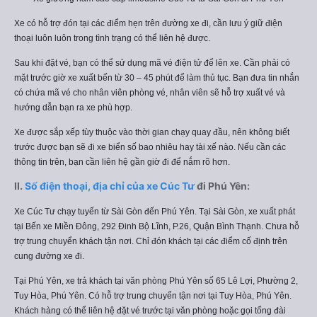
Xe có hỗ trợ đón tại các điểm hẹn trên đường xe đi, cần lưu ý giữ điện
thoại luôn luôn trong tình trạng có thể liên hệ được.
Sau khi đặt vé, bạn có thể sử dụng mã vé điện tử để lên xe. Cần phải có
mặt trước giờ xe xuất bến từ 30 – 45 phút để làm thủ tục. Bạn đưa tin nhắn
có chứa mã vé cho nhân viên phòng vé, nhân viên sẽ hỗ trợ xuất vé và
hướng dẫn bạn ra xe phù hợp.
Xe được sắp xếp tùy thuộc vào thời gian chạy quay đầu, nên không biết
trước được bạn sẽ đi xe biển số bao nhiêu hay tài xế nào. Nếu cần các
thông tin trên, bạn cần liên hệ gần giờ đi để nắm rõ hơn.
II.
Số điện thoại, địa chỉ của xe Cúc Tư
đi Phú Yên:
Xe Cúc Tư chạy tuyến từ Sài Gòn đến Phú Yên. Tại Sài Gòn, xe xuất phát
tại Bến xe Miền Đông, 292 Đinh Bộ Lĩnh, P.26, Quận Bình Thạnh. Chưa hỗ
trợ trung chuyển khách tận nơi. Chỉ đón khách tại các điểm cố định trên
cung đường xe đi.
Tại Phú Yên, xe trả khách tại văn phòng Phú Yên số 65 Lê Lợi, Phường 2,
Tuy Hòa, Phú Yên. Có hỗ trợ trung chuyển tận nơi tại Tuy Hòa, Phú Yên.
Khách hàng có thể liên hệ đặt vé trước tại văn phòng hoặc gọi tổng đài