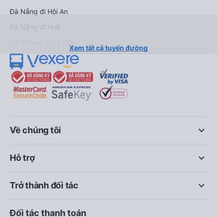
Đà Nẵng đi Hội An
Đà Nẵng đi Huế
Hải Phòng đi Hà Nội
Xem tất cả tuyến đường
keyboard_arrow_down
Về chúng tôi
keyboard_arrow_down
Hỗ trợ
keyboard_arrow_down
Trở thành đối tác
Đối tác thanh toán