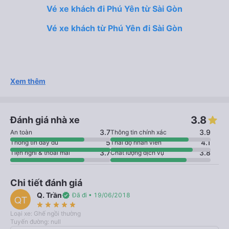
Vé xe khách đi Phú Yên từ Sài Gòn
Vé xe khách từ Phú Yên đi Sài Gòn
Xem thêm
3.8
Đánh giá nhà xe
3.7
3.9
An toàn
Thông tin chính xác
5
4.1
Thông tin đầy đủ
Thái độ nhân viên
3.7
3.8
Tiện nghi & thoải mái
Chất lượng dịch vụ
Chi tiết đánh giá
Q. Trần
verified
Đã đi • 19/06/2018
QT
star_rate
star_rate
star_rate
star_rate
star_rate
Loại xe: Ghế ngồi thường
Tuyến đường: null