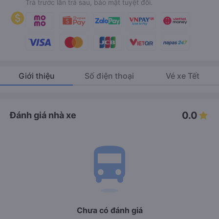
Trả trước lẫn trả sau, bảo mật tuyệt đối.
Giới thiệu
Số điện thoại
Vé xe Tết
0.0
Đánh giá nhà xe
directions_bus
Chưa có đánh giá