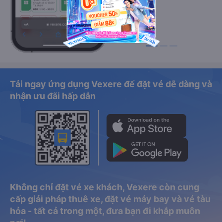
Tải ngay ứng dụng Vexere để đặt vé dễ dàng và
nhận ưu đãi hấp dẫn
Không chỉ đặt vé xe khách, Vexere còn cung
cấp giải pháp thuê xe, đặt vé máy bay và vé tàu
hỏa - tất cả trong một, đưa bạn đi khắp muôn