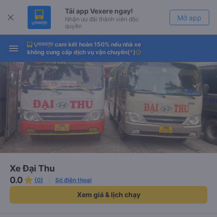
Tải app Vexere ngay!
Mở app
Nhận ưu đãi thành viên độc
quyền
cam kết hoàn 150% nếu nhà xe
Tải app Vexere
Mở app
không cung cấp dịch vụ vận chuyển
(
*
)
info
-30k/ghế khi đặt vé máy bay qua
app
Xe Đại Thu
0.0
(0)
Số điện thoại
Xem giá & lịch chạy