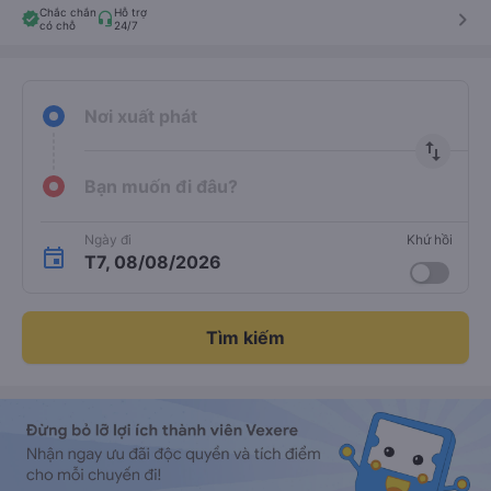
Chắc chắn
Hỗ trợ
keyboard_arrow_right
có chỗ
24/7
Nơi xuất phát
import_export
Bạn muốn đi đâu?
Ngày đi
Khứ hồi
T7, 08/08/2026
Tìm kiếm