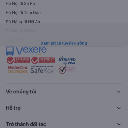
Hà Nội đi Sa Pa
Hà Nội đi Tam Đảo
Đà Nẵng đi Hội An
Đà Nẵng đi Huế
Hải Phòng đi Hà Nội
Xem tất cả tuyến đường
keyboard_arrow_down
Về chúng tôi
keyboard_arrow_down
Hỗ trợ
keyboard_arrow_down
Trở thành đối tác