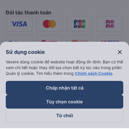
Đối tác thanh toán
close
Sử dụng cookie
Vexere dùng cookie để website hoạt động ổn định. Bạn có thể
xem chi tiết hoặc thay đổi lựa chọn bất kỳ lúc nào trong phần
Quản lý cookie. Tìm hiểu thêm trong
Chính sách Cookie
.
Chấp nhận tất cả
Tùy chọn cookie
Từ chối