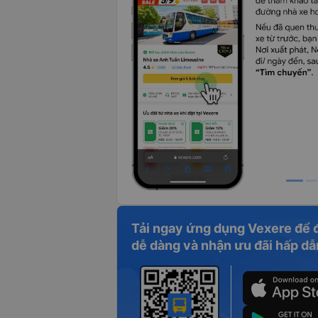
Tải ngay ứng dụng Vexere để 
dễ dàng và nhận ưu đãi hấp dẫ