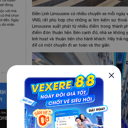
Điền Linh Limousine có nhiều chuyến xe mỗi ngày 
VNĐ, rất phù hợp cho những ai tìm kiếm sự thoải 
Limousine xuất phát từ nhiều điểm trong thành p
điểm đón thuận tiện. Bên cạnh đó, nhà xe không y
linh hoạt và thuận tiện cho hành khách. Hãy trải n
để có một chuyến đi an toàn và thư giãn​.
đặt vé
n