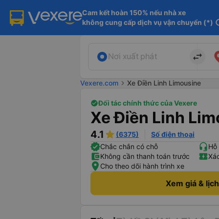
Cam kết hoàn 150% nếu nhà xe

không cung cấp dịch vụ vận chuyển (*)
in
import_export
Nơi xuất phát
Vexere.com
chevron_right
Xe Điền Linh Limousine
Đối tác chính thức của Vexere
Xe Điền Linh Li
4.1
(6375)
Số điện thoại
Chắc chắn có chỗ
Hỗ 
Không cần thanh toán trước
Xác
Cho theo dõi hành trình xe
Xem giá & lịc