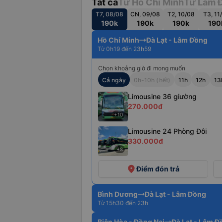
Tất cả
Từ Hồ Chí Minh
Từ Lâm 
T7, 08/08
CN, 09/08
T2, 10/08
T3, 11
190k
190k
190k
190
Hồ Chí Minh
Đà Lạt - Lâm Đồng
Từ 0h19 đến 23h59
Chọn khoảng giờ đi mong muốn
Cả ngày
0h-10h (hết)
11h
12h
13
Limousine 36 giường
270.000đ
+10
Limousine 24 Phòng Đôi
330.000đ
+8
place
Điểm đón trả
Bình Dương
Đà Lạt - Lâm Đồng
Từ 15h30 đến 23h
Biên Hòa - Đồng Nai
Đà Lạt - Lâm 