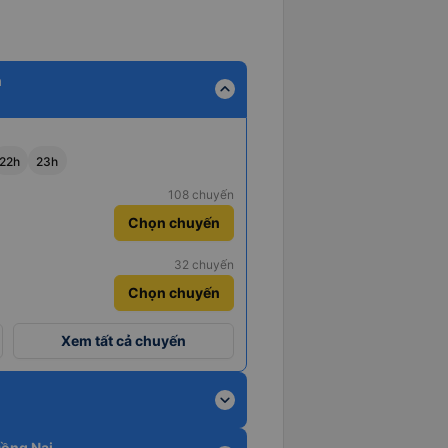
h
expand_less
22h
23h
108 chuyến
Chọn chuyến
32 chuyến
Chọn chuyến
Xem tất cả chuyến
expand_more
Đồng Nai