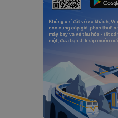
Không chỉ đặt vé xe khách, Ve
còn cung cấp giải pháp thuê xe
máy bay và vé tàu hỏa - tất cả
một, đưa bạn đi khắp muôn nơi