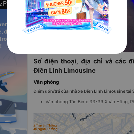
xere
, đặt vé
 trong
!
Số điện thoại, địa chỉ và các 
Điền Linh Limousine
Văn phòng
Điểm đón/trả của nhà xe Điền Linh Limousine tại 
Văn phòng Tân Bình: 33-39 Xuân Hồng, P