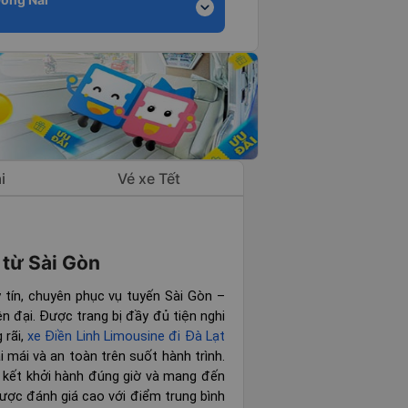
expand_more
i
Vé xe Tết
t từ Sài Gòn
 tín, chuyên phục vụ tuyến Sài Gòn –
n đại. Được trang bị đầy đủ tiện nghi
 rãi,
xe Điền Linh Limousine đi Đà Lạt
mái và an toàn trên suốt hành trình.
am kết khởi hành đúng giờ và mang đến
được đánh giá cao với điểm trung bình