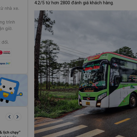
4.2/5 từ hơn 2800 đánh giá khách hàng.
từ nhà xe.
g trình
ận giờ.
 đối.
keyboard_arrow_left
keyboard_arrow_right