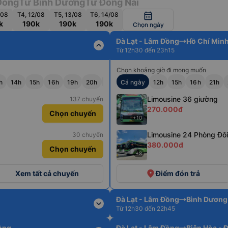
Đồng
Từ Bình Dương
Từ Đồng Nai
/08
T4, 12/08
T5, 13/08
T6, 14/08
calendar_month
k
190k
190k
190k
Chọn ngày
Đà Lạt - Lâm Đồng
Hồ Chí Min
expand_less
Từ 12h30 đến 23h15
Chọn khoảng giờ đi mong muốn
h
14h
15h
16h
19h
20h
21h
Cả ngày
22h
23h
12h
15h
16h
21h
Limousine 36 giường
137 chuyến
270.000đ
Chọn chuyến
+10
Limousine 24 Phòng Đôi
30 chuyến
380.000đ
Chọn chuyến
+8
place
Xem tất cả chuyến
Điểm đón trả
Đà Lạt - Lâm Đồng
Bình Dương
expand_more
Từ 12h30 đến 22h45
Đồng
Đà Lạt - Lâm Đồng
Biên Hòa - 