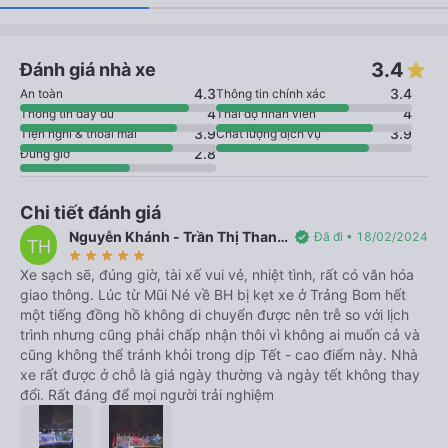
3.4
Đánh giá nhà xe
4.3
3.4
An toàn
Thông tin chính xác
4
4
Thông tin đầy đủ
Thái độ nhân viên
3.9
3.9
Tiện nghi & thoải mái
Chất lượng dịch vụ
2.8
Đúng giờ
Chi tiết đánh giá
Nguyễn Khánh - Trần Thị Thanh
verified
Đã đi • 18/02/2024
TH
star_rate
star_rate
star_rate
star_rate
star_rate
Hiền
Xe sạch sẽ, đúng giờ, tài xế vui vẻ, nhiệt tình, rất có văn hóa
giao thông. Lúc từ Mũi Né về BH bị kẹt xe ở Trảng Bom hết
một tiếng đồng hồ không di chuyển được nên trễ so với lịch
trình nhưng cũng phải chấp nhận thôi vì không ai muốn cả và
cũng không thể tránh khỏi trong dịp Tết - cao điểm này. Nhà
xe rất được ở chỗ là giá ngày thường và ngày tết không thay
đổi. Rất đáng để mọi người trải nghiệm