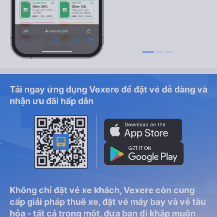
Tải ngay ứng dụng Vexere để đặt vé dễ dàng và
nhận ưu đãi hấp dẫn
Không chỉ đặt vé xe khách, Vexere còn cung
cấp giải pháp thuê xe, đặt vé máy bay và vé tàu
hỏa - tất cả trong một, đưa bạn đi khắp muôn