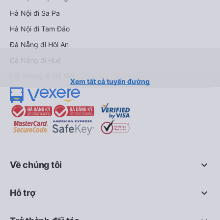
Hà Nội đi Sa Pa
Hà Nội đi Tam Đảo
Đà Nẵng đi Hội An
Đà Nẵng đi Huế
Hải Phòng đi Hà Nội
Xem tất cả tuyến đường
keyboard_arrow_down
Về chúng tôi
keyboard_arrow_down
Hỗ trợ