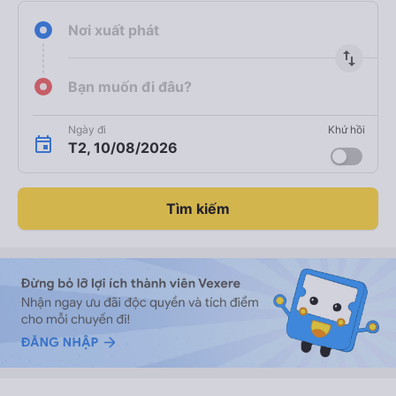
Nơi xuất phát
import_export
Bạn muốn đi đâu?
Ngày đi
Khứ hồi
T2, 10/08/2026
Tìm kiếm