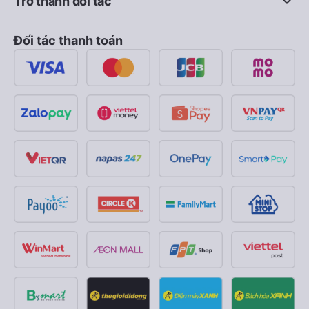
keyboard_arrow_down
Trở thành đối tác
Đối tác thanh toán