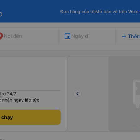
Đơn hàng của tôi
Mở bán vé trên Vexe
fo
add
Ngày đi
Nơi đến
Thêm
keyboard_arrow_left
trợ 24/7
 nhận ngay lập tức
h chạy