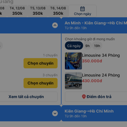
Giang
/08
T4, 12/08
T5, 13/08
T6, 14/08
calendar_month
k
350k
350k
350k
Chọn ngày
An Minh - Kiên Giang
Hồ Chí 
expand_less
Từ 9h đến 19h
Chọn khoảng giờ đi mong muốn
h
Cả ngày
9h
19h
Limousine 34 Phòng
1 chuyến
350.000đ
Chọn chuyến
+10
Limousine 24 Phòng
3 chuyến
430.000đ
Chọn chuyến
+3
place
Xem tất cả chuyến
Điểm đón trả
Kiên Giang
Hồ Chí Minh
expand_more
Từ 9h đến 19h