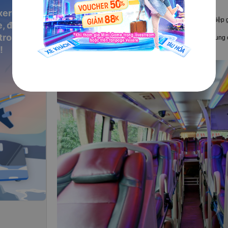
hơn giờ hẹn.
xere
Nhân viên phục vụ nhiệt tình, chu đáo, tư vấn chuyên nghiệp 
, đặt vé
 trong
Bên cạnh đó, về cơ sở vật chất, xe giường nằm đời mới cung cấp
!
khăn lạnh, nước uống, máy lạnh, đèn Led,v.v…