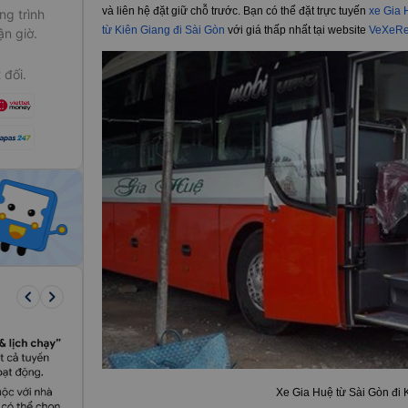
và liên hệ đặt giữ chỗ trước. Bạn có thể đặt trực tuyến
xe Gia 
g trình
từ Kiên Giang đi Sài Gòn
với giá thấp nhất tại website
VeXeRe
ận giờ.
 đối.
keyboard_arrow_left
keyboard_arrow_right
Xe Gia Huệ từ Sài Gòn đi 