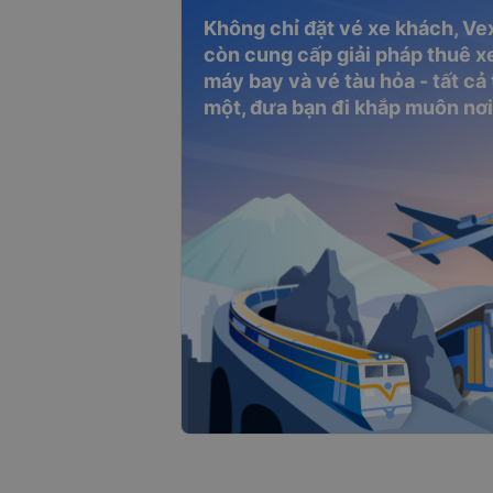
Không chỉ đặt vé xe khách, Ve
còn cung cấp giải pháp thuê xe
máy bay và vé tàu hỏa - tất cả
một, đưa bạn đi khắp muôn nơi