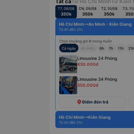
Tất cả
Từ Hồ Chí Minh
Từ Kiên 
T7, 08/08
CN, 09/08
T2, 10/08
T3, 11
350k
350k
350k
350
Hồ Chí Minh
An Minh - Kiên Giang
Từ 4h đến 21h
Chọn khoảng giờ đi mong muốn
Cả ngày
4h (hết)
6h
7h
11h
21
Limousine 24 Phòng
430.000đ
+3
Limousine 34 Phòng
350.000đ
+10
place
Điểm đón trả
Hồ Chí Minh
Kiên Giang
Từ 4h đến 21h