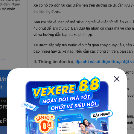
Xe có hỗ trợ đón tại các điểm hẹn trên đường xe đi, cần lưu ý g
thể liên hệ được.
Sau khi đặt vé, bạn có thể sử dụng mã vé điện tử để lên xe. C
45 phút để làm thủ tục. Bạn đưa tin nhắn có chứa mã vé cho n
vé và hướng dẫn bạn ra xe phù hợp.
Xe được sắp xếp tùy thuộc vào thời gian chạy quay đầu, nên k
bao nhiêu hay tài xế nào. Nếu cần các thông tin trên, bạn cần
II. Thông tin đón trả,
địa chỉ và số điện thoại đặt v
Tại Sài Gòn, xe có văn phòng tại số 28, đường số 42, phường
đặt vé
khách tại các quận như Q.5-6-8-10-11-Bình Tân có tính phí.
n
Tại Kiên Giang, xe trả khách tại An Minh, khu vực 3, thị trấn 
khách có thể liên hệ trực tiếp hoặc gọi về tổng đài 190088868
III. Tại sao nên chọn xe Gia Huệ đi Kiên Giang?
Đánh giá xe Gia Huệ
khá tốt dựa trên trải nghiệm khách hàng
điểm đón cố định hẹn trước, bạn nên giữ điện thoại bên mình để
chắc chắn sẽ có sự chênh lệch. Nên để tránh xảy ra tình h