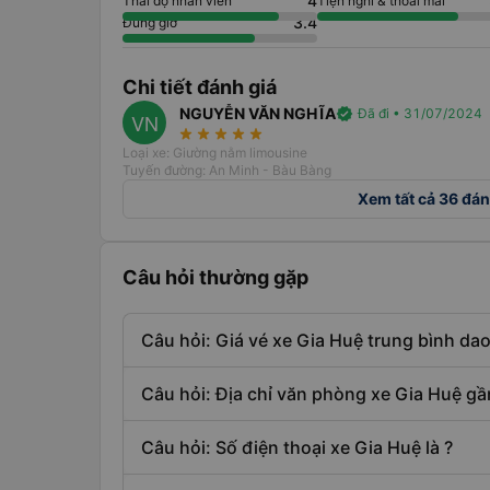
4
Thái độ nhân viên
Tiện nghi & thoải mái
3.4
Đúng giờ
Chi tiết đánh giá
NGUYỄN VĂN NGHĨA
verified
Đã đi • 31/07/2024
VN
star_rate
star_rate
star_rate
star_rate
star_rate
Loại xe: Giường nằm limousine
Tuyến đường: An Minh - Bàu Bàng
Xem tất cả 36 đán
Câu hỏi thường gặp
Câu hỏi: Giá vé xe Gia Huệ trung bình d
Câu hỏi: Địa chỉ văn phòng xe Gia Huệ gầ
Câu hỏi: Số điện thoại xe Gia Huệ là ?