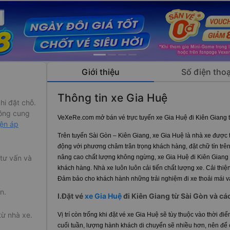
Giới thiệu
Số điện thoạ
Thông tin xe Gia Huệ
hi đặt chỗ.
ông cung
VeXeRe.com mở bán vé trực tuyến xe Gia Huệ đi Kiên Giang 
iện áp
Trên tuyến Sài Gòn – Kiên Giang, xe Gia Huệ là nhà xe được t
động với phương châm trân trọng khách hàng, đặt chữ tín trên
nâng cao chất lượng không ngừng, xe Gia Huệ đi Kiên Giang đ
 tư vấn và
khách hàng. Nhà xe luôn luôn cải tiến chất lượng xe. Cải thiện
Đảm bảo cho khách hành những trải nghiệm đi xe thoải mái và
n.
I.Đặt vé
xe Gia Huệ
đi Kiên Giang từ Sài Gòn và các
từ nhà xe.
Vị trí còn trống khi đặt vé xe Gia Huệ sẽ tùy thuộc vào thời 
cuối tuần, lượng hành khách di chuyển sẽ nhiều hơn, nên để c