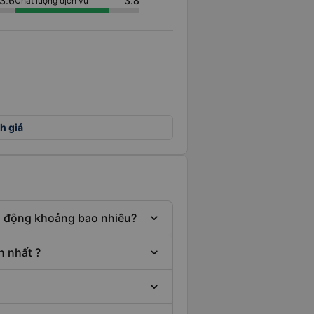
3.6
3.8
Chất lượng dịch vụ
h giá
ao động khoảng bao nhiêu?
n nhất ?