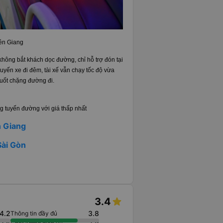
iên Giang
 không bắt khách dọc đường, chỉ hỗ trợ đón tại
huyến xe đi đêm, tài xế vẫn chạy tốc độ vừa
suốt chặng đường đi.
g tuyến đường với giá thấp nhất
n Giang
Sài Gòn
3.4
4.2
3.8
Thông tin đầy đủ