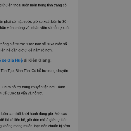
iữ điện thoại luôn luôn trong tình trạng có
ần phải có mặt trước giờ xe xuất bến từ 30 –
hân viên phòng vé, nhân viên sẽ hỗ trợ xuất
hông biết trước được bạn sẽ đi xe biển số
 liên hệ gần giờ đi để nắm rõ hơn.
é xe Gia Huệ
đi Kiên Giang:
 Tân Tạo, Bình Tân. Có hỗ trợ trung chuyển
11. Chưa hỗ trợ trung chuyển tận nơi. Hành
4 để được tư vấn và hỗ trợ.
, luôn cam kết khởi hành đúng giờ. Với các
 tài xế liên hệ, giờ đón chỉ là giờ dự kiến,
uống không mong muốn, bạn nên chuẩn bị sớm