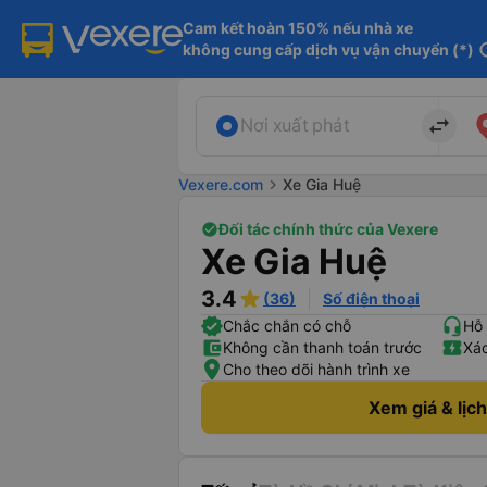
Cam kết hoàn 150% nếu nhà xe

không cung cấp dịch vụ vận chuyển (*)
in
import_export
Nơi xuất phát
Vexere.com
chevron_right
Xe Gia Huệ
Đối tác chính thức của Vexere
Xe Gia Huệ
3.4
(36)
Số điện thoại
Chắc chắn có chỗ
Hỗ 
Không cần thanh toán trước
Xác
Cho theo dõi hành trình xe
Xem giá & lịc