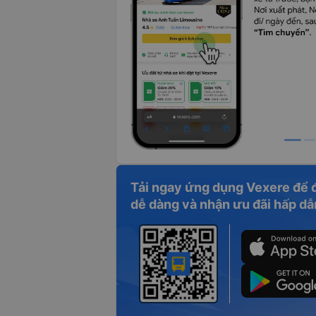
Tải ngay ứng dụng Vexere để 
dễ dàng và nhận ưu đãi hấp dẫ