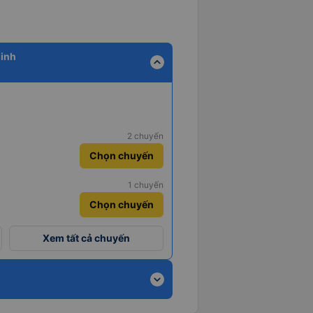
Minh
expand_less
2 chuyến
Chọn chuyến
1 chuyến
Chọn chuyến
Xem tất cả chuyến
expand_more