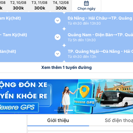
/08
T2, 10/08
T3, 11/08
T4, 12/08
calendar_month
k
300k
300k
300k
Chọn ngày
am Kỳ
(hết)
Đà Nẵng - Hải Châu
TP. Quảng
expand_more
Từ 4h30 đến 13h30
- Tam Kỳ
(hết)
Quảng Nam - Điện Bàn
TP. Quả
expand_more
Từ 5h đến 13h30
Bàn
(hết)
TP. Quảng Ngãi
Đà Nẵng - Hải
expand_more
Từ 4h30 đến 13h
Xem thêm 1 tuyến đường
Giới thiệu
Số điện thoạ