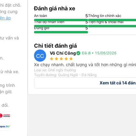
hi đặt chỗ.
Đánh giá nhà xe
ông cung
5
An toàn
Thông tin chính xác
iện áp
5
Thái độ nhân viên
Tiện nghi & thoải mái
5
Đúng giờ
 tư vấn và
Chi tiết đánh giá
Võ Chí Công
verified
Đã đi • 15/06/2026
CC
n.
star_rate
star_rate
star_rate
star_rate
star_rate
Xe chạy nhanh. chất lượng và tốt hơn những gì mình
Loại xe: Ghế ngồi thường
từ nhà xe.
Tuyến đường: Quảng Ngãi - Đà Nẵng
Xem tất cả 14 đán
g trình
ận giờ.
 đối.