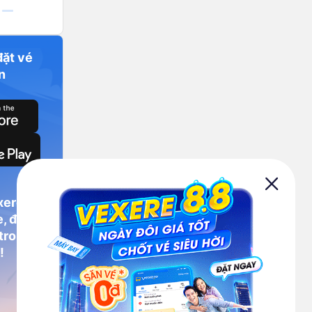
đặt vé
n
xere
, đặt vé
 trong
!