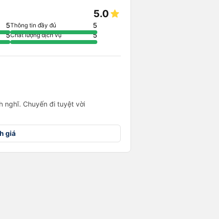
5.0
5
5
Thông tin đầy đủ
5
5
Chất lượng dịch vụ
 nghĩ. Chuyến đi tuyệt vời
h giá