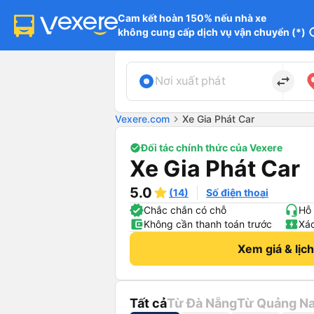
Cam kết hoàn 150% nếu nhà xe

không cung cấp dịch vụ vận chuyển (*)
in
import_export
Nơi xuất phát
Vexere.com
chevron_right
Xe Gia Phát Car
Đối tác chính thức của Vexere
Xe Gia Phát Car
5.0
(14)
Số điện thoại
Chắc chắn có chỗ
Hỗ 
Không cần thanh toán trước
Xác
Xem giá & lịc
Tất cả
Từ Đà Nẵng
Từ Quảng N