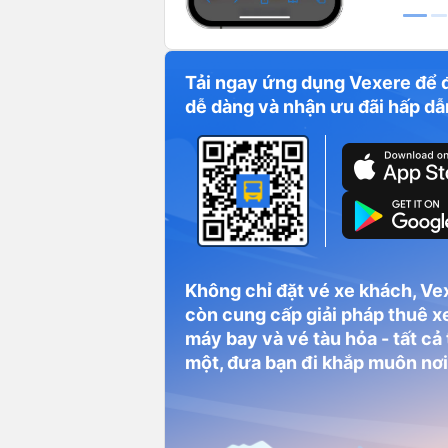
Tải ngay ứng dụng Vexere để 
dễ dàng và nhận ưu đãi hấp dẫ
Không chỉ đặt vé xe khách, Ve
còn cung cấp giải pháp thuê xe
máy bay và vé tàu hỏa - tất cả
một, đưa bạn đi khắp muôn nơi