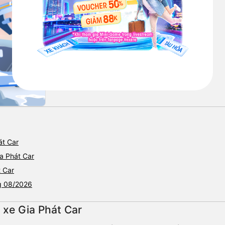
át Car
a Phát Car
t Car
ng 08/2026
 xe Gia Phát Car