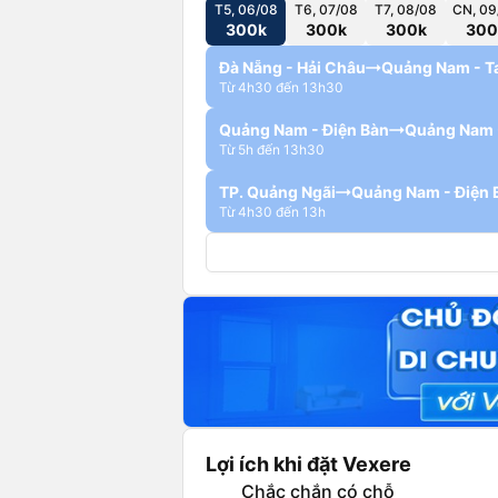
T5, 06/08
T6, 07/08
T7, 08/08
CN, 09
300k
300k
300k
300
Đà Nẵng - Hải Châu
Quảng Nam - T
Từ 4h30 đến 13h30
Quảng Nam - Điện Bàn
Quảng Nam 
Từ 5h đến 13h30
TP. Quảng Ngãi
Quảng Nam - Điện 
Từ 4h30 đến 13h
Lợi ích khi đặt Vexere
Chắc chắn có chỗ