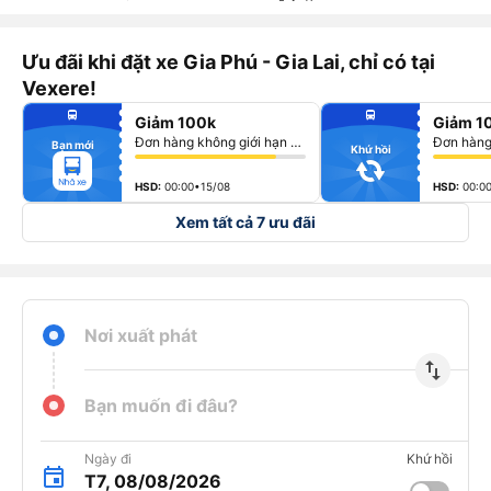
Ưu đãi khi đặt xe Gia Phú - Gia Lai, chỉ có tại
Vexere!
fiber_manual_record
fiber_manual_record
directions_bus
directions_bus
Giảm 100k
Giảm 10
fiber_manual_record
fiber_manual_record
fiber_manual_record
fiber_manual_record
Đơn hàng không giới hạn số lượng vé
Bạn mới
fiber_manual_record
fiber_manual_record
Khứ hồi
fiber_manual_record
fiber_manual_record
fiber_manual_record
fiber_manual_record
fiber_manual_record
fiber_manual_record
HSD:
00:00•15/08
HSD:
00:0
Xem tất cả 7 ưu đãi
Nơi xuất phát
import_export
Bạn muốn đi đâu?
Ngày đi
Khứ hồi
T7, 08/08/2026