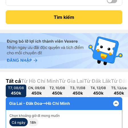
Tìm kiếm
Tất cả
Từ Hồ Chí Minh
Từ Gia Lai
Từ Đắk Lắk
Từ Đắ
T7, 08/08
CN, 09/08
T2, 10/08
T3, 11/08
T4, 12/08
T5, 13/08
450k
450k
450k
450k
450k
450k
expand_less
Gia Lai - Đăk Đoa
Hồ Chí Minh
Chọn khoảng giờ đi mong muốn
Cả ngày
18h