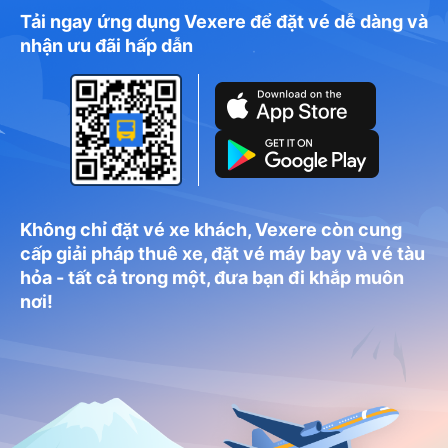
Tải ngay ứng dụng Vexere để đặt vé dễ dàng và
nhận ưu đãi hấp dẫn
Không chỉ đặt vé xe khách, Vexere còn cung
cấp giải pháp thuê xe, đặt vé máy bay và vé tàu
hỏa - tất cả trong một, đưa bạn đi khắp muôn
nơi!