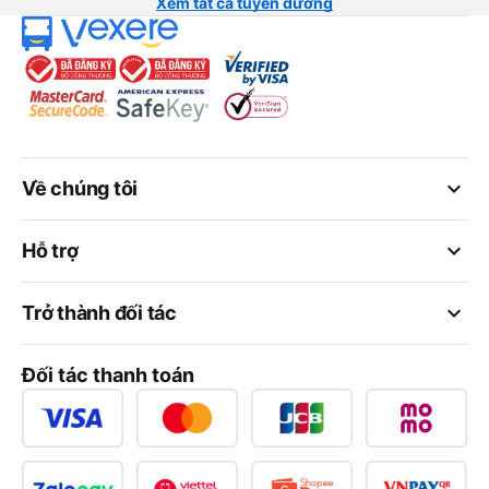
Xem tất cả tuyến đường
keyboard_arrow_down
Về chúng tôi
keyboard_arrow_down
Hỗ trợ
keyboard_arrow_down
Trở thành đối tác
Đối tác thanh toán