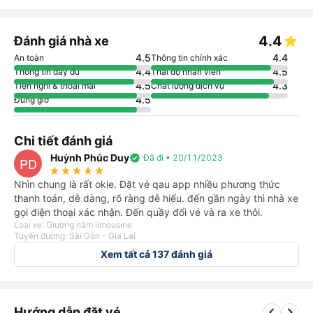
4.4
Đánh giá nhà xe
4.5
4.4
An toàn
Thông tin chính xác
4.4
4.5
Thông tin đầy đủ
Thái độ nhân viên
4.5
4.3
Tiện nghi & thoải mái
Chất lượng dịch vụ
4.5
Đúng giờ
Chi tiết đánh giá
Huỳnh Phúc Duy
verified
Đã đi • 20/11/2023
PD
star_rate
star_rate
star_rate
star_rate
star_rate
Nhìn chung là rất okie. Đặt vé qau app nhiều phương thức
thanh toán, dễ dàng, rõ ràng dễ hiểu. đến gần ngày thì nhà xe
gọi điện thoại xác nhận. Đến quầy đổi vé và ra xe thôi.
Loại xe: Giường nằm limousine
Tuyến đường: Sài Gòn - Gia Lai
Xem tất cả 137 đánh giá
keyboard_arrow_left
keyboard_arrow_right
Hướng dẫn đặt vé