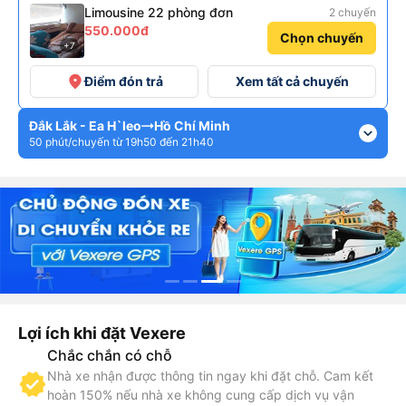
Limousine 22 phòng đơn
2 chuyến
550.000đ
Chọn chuyến
+7
place
Điểm đón trả
Xem tất cả chuyến
Đắk Lắk - Ea H`leo
Hồ Chí Minh
expand_more
50 phút/chuyến từ 19h50 đến 21h40
Lợi ích khi đặt Vexere
Chắc chắn có chỗ
Nhà xe nhận được thông tin ngay khi đặt chỗ. Cam kết
hoàn 150% nếu nhà xe không cung cấp dịch vụ vận