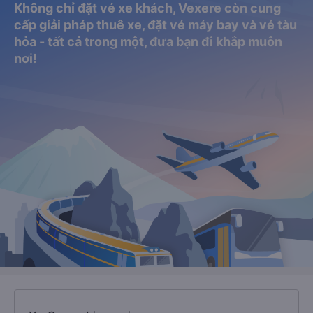
Không chỉ đặt vé xe khách, Vexere còn cung
cấp giải pháp thuê xe, đặt vé máy bay và vé tàu
hỏa - tất cả trong một, đưa bạn đi khắp muôn
nơi!