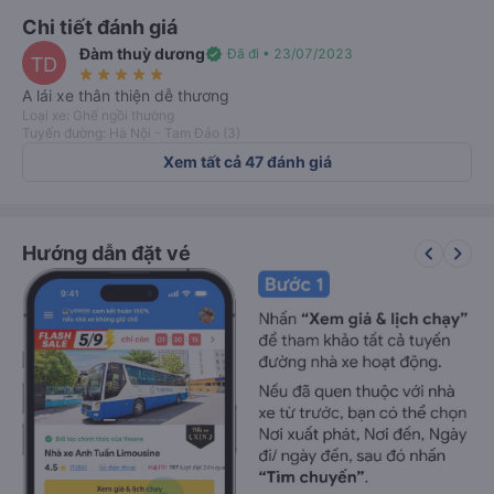
1.8
1.7
Tiện nghi & thoải mái
Chất lượng dịch vụ
2
Đúng giờ
Chi tiết đánh giá
Đàm thuỳ dương
verified
Đã đi • 23/07/2023
TD
star_rate
star_rate
star_rate
star_rate
star_rate
A lái xe thân thiện dễ thương
Loại xe: Ghế ngồi thường
Tuyến đường: Hà Nội - Tam Đảo (3)
Xem tất cả 47 đánh giá
keyboard_arrow_left
keyboard_arrow_right
Hướng dẫn đặt vé