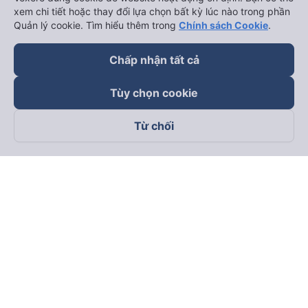
xem chi tiết hoặc thay đổi lựa chọn bất kỳ lúc nào trong phần
keyboard_arrow_down
Về chúng tôi
Quản lý cookie. Tìm hiểu thêm trong
Chính sách Cookie
.
keyboard_arrow_down
Hỗ trợ
Chấp nhận tất cả
Tùy chọn cookie
keyboard_arrow_down
Trở thành đối tác
Từ chối
Đối tác thanh toán