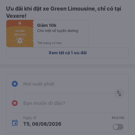
Chắc chắn
Hỗ trợ
Không cần
Xác nhận
keyboard_arrow_right
có chỗ
24/7
thanh toán trước
ngay lập tức
Ưu đãi khi đặt xe Green Limousine, chỉ có tại
Vexere!
fiber_manual_record
directions_bus
Giảm 10k
fiber_manual_record
fiber_manual_record
Cho một số tuyến đường
Ưu đãi
fiber_manual_record
đặt sớm
fiber_manual_record
fiber_manual_record
fiber_manual_record
*Số lượng có hạn
Xem tất cả 1 ưu đãi
Nơi xuất phát
import_export
Bạn muốn đi đâu?