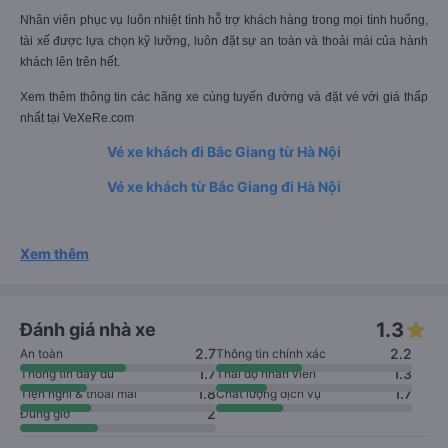
Các ghế ngồi được thiết kế trượt ngã bằng các nút điều chỉnh, hành khách
có thể lựa chọn tư thế phù hợp và thoải mái nhất một cách dễ dàng, nhanh
chóng.
Nhân viên phục vụ luôn nhiệt tình hỗ trợ khách hàng trong mọi tình huống,
tài xế được lựa chọn kỹ lưỡng, luôn đặt sự an toàn và thoải mái của hành
khách lên trên hết.
Xem thêm thông tin các hãng xe cùng tuyến đường và đặt vé với giá thấp
nhất tại VeXeRe.com
Vé xe khách đi Bắc Giang từ Hà Nội
Vé xe khách từ Bắc Giang đi Hà Nội
Xem thêm
1.3
Đánh giá nhà xe
2.7
2.2
An toàn
Thông tin chính xác
1.7
1.3
Thông tin đầy đủ
Thái độ nhân viên