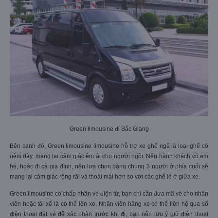
nhiều hoặc kích thước lớn, bạn cần liên hệ tổng đài tư vấn để kiểm tra xem
có đủ chỗ không trước khi thanh toán.
Xem thêm:
Xe limousine Hà Nội Quảng Ninh
Green limousine đi Bắc Giang
Bên cạnh đó, Green limousine limousine hỗ trợ xe ghế ngã là loại ghế có
nệm dày, mang lại cảm giác êm ái cho người ngồi. Nếu hành khách có em
bé, hoặc đi cả gia đình, nên lựa chọn băng chung 3 người ở phía cuối sẽ
mang lại cảm giác rộng rãi và thoải mái hơn so với các ghế lẻ ở giữa xe.