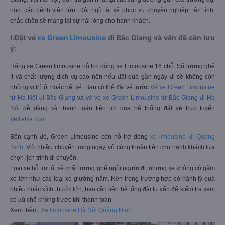
hình LCD phục vụ nhu cầu nghe nhạc, xem các chương trình yêu thích
cộng thêm ổ cắm sạc ở các vị trí ghế ngồi. Hãng xe cam kết không bắt
khách dọc đường và hỗ trợ đón trả khách tại nhà quanh thành phố Bắc
Giang. Tại Hà Nội, đón trả gần nhất tại các cung đường gần các trường đại
học, các bệnh viện lớn. Đội ngũ tài xế phục vụ chuyên nghiệp, tận tình,
chắc chắn sẽ mang lại sự hài lòng cho hành khách.
I.Đặt vé
xe Green Limousine
đi Bắc Giang và vấn đề cần lưu
ý:
Hãng xe Green limousine hỗ trợ dòng xe Limousine 16 chỗ. Số lượng ghế
ít và chất lượng dịch vụ cao nên nếu đặt quá gần ngày đi sẽ không còn
những vị trí tốt hoặc hết vé. Bạn có thể đặt vé trước
Vé xe Green Limousine
từ Hà Nội đi Bắc Giang
và
vé
vé xe Green Limousine từ Bắc Giang đi Hà
Nội
dễ dàng và thanh toán tiện lợi qua hệ thống đặt vé trực tuyến
VeXeRe.com
Bên cạnh đó, Green Limousine còn hỗ trợ dòng
xe limousine đi Quảng
Ninh
. Với nhiều chuyển trong ngày, vô cùng thuận tiện cho hành khách lựa
chọn lịch trình di chuyển.
Loại xe hỗ trợ tốt về chất lượng ghế ngồi người đi, nhưng xe không có gầm
xe lớn như các loại xe giường nằm. Nên trong trường hợp có hành lý quá