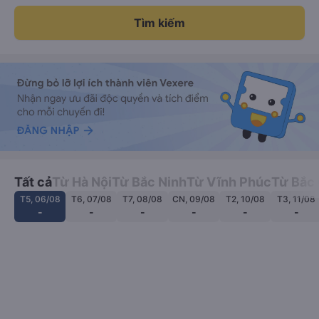
Ngày đi
Khứ hồi
T5, 06/08/2026
Tìm kiếm
Tất cả
Từ Hà Nội
Từ Bắc Ninh
Từ Vĩnh Phúc
Từ Bắc
T5, 06/08
T6, 07/08
T7, 08/08
CN, 09/08
T2, 10/08
T3, 11/08
-
-
-
-
-
-