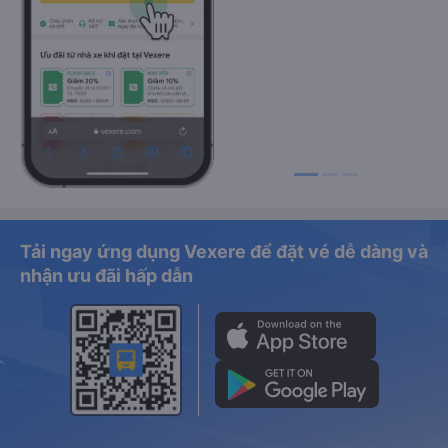
Tải ngay ứng dụng Vexere để đặt vé dễ dàng và
nhận ưu đãi hấp dẫn