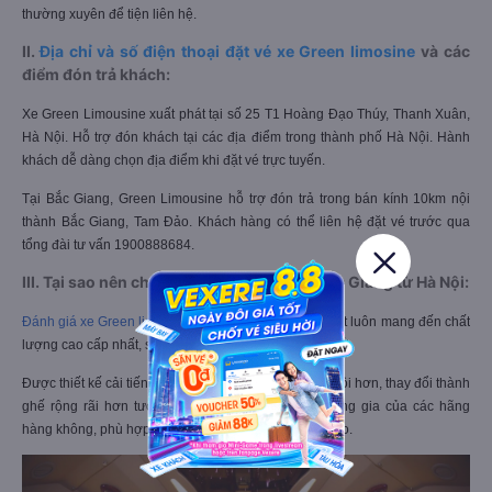
Green limousine có chấp nhận vé điện tử, bạn chỉ cần đưa mã vé cho nhân
viên hoặc tài xế là có thể lên xe. Nhân viên hãng xe có thể liên hệ qua số
điện thoại đặt vé để xác nhận trước khi đi, bạn nên lưu ý giữ điện thoại
thường xuyên để tiện liên hệ.
II.
Địa chỉ và số điện thoại đặt vé xe Green limosine
và các
điểm đón trả khách:
Xe Green Limousine xuất phát tại số
25 T1 Hoàng Đạo Thúy, Thanh Xuân,
Hà Nội
.
Hỗ trợ đón khách tại các địa điểm trong thành phố Hà Nội. Hành
khách dễ dàng chọn địa điểm khi đặt vé trực tuyến.
Tại Bắc Giang, Green Limousine hỗ trợ đón trả trong bán kính 10km nội
thành Bắc Giang, Tam Đảo. Khách hàng có thể liên hệ đặt vé trước qua
tổng đài tư vấn 1900888684.
III. Tại sao nên chọn Green limousine đi Bắc Giang từ Hà Nội:
Đánh giá xe Green limousine
khá tốt. Hãng xe cam kết luôn mang đến chất
lượng cao cấp nhất, sự hỗ trợ khách hàng tận tình nhất.
Được thiết kế cải tiến từ xe lớn thành loại xe ít chỗ ngồi hơn, thay đổi thành
ghế rộng rãi hơn tương đương với ghế hạng thương gia của các hãng