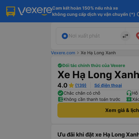
Cam kết hoàn 150% nếu nhà xe

không cung cấp dịch vụ vận chuyển (*)
in
import_export
Nơi xuất phát
Vexere.com
chevron_right
Xe Hạ Long Xanh
Đối tác chính thức của Vexere
Xe Hạ Long Xan
4.0
(139)
Số điện thoại
Chắc chắn có chỗ
Hỗ 
Không cần thanh toán trước
Xác
Xem giá & lịc
Ưu đãi khi đặt xe Hạ Long Xanh