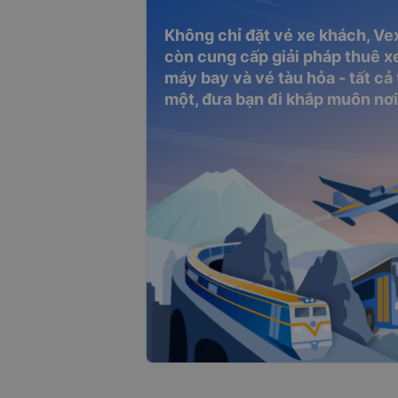
Không chỉ đặt vé xe khách, Ve
còn cung cấp giải pháp thuê xe
máy bay và vé tàu hỏa - tất cả
một, đưa bạn đi khắp muôn nơi