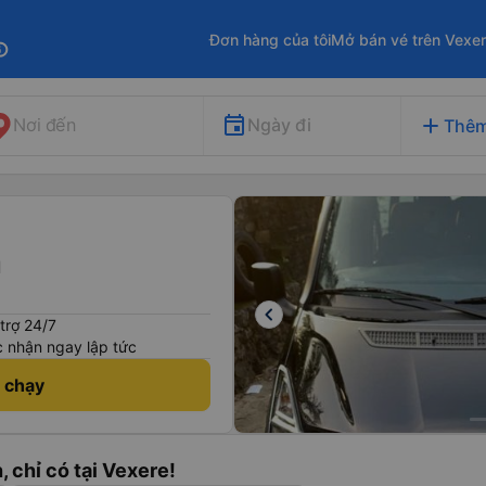
Đơn hàng của tôi
Mở bán vé trên Vexe
fo
add
Ngày đi
Nơi đến
Thêm
h
keyboard_arrow_left
trợ 24/7
 nhận ngay lập tức
h chạy
, chỉ có tại Vexere!