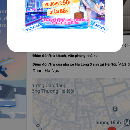
xere
, đặt vé
 trong
!
Số điện thoại, địa chỉ và các điểm đón/trả của nhà xe Hạ 
Điểm đón/trả khách, văn phòng nhà xe
Văn p
Điểm đón/trả của nhà xe Hạ Long Xanh tại Hà Nội:
Xuân, Hà Nội.