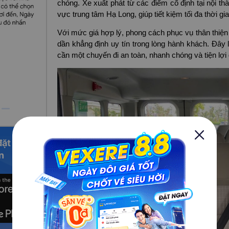
chóng. Xe xuất phát từ các điểm cố định tại nội th
vực trung tâm Hạ Long, giúp tiết kiệm tối đa thời gian
Với mức giá hợp lý, phong cách phục vụ thân thiệ
dần khẳng định uy tín trong lòng hành khách. Đây 
cần một chuyến đi an toàn, nhanh chóng và tiện lợi
đặt vé
n