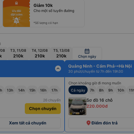
fiber_manual_record
directions_bus
Giảm 10k
fiber_manual_record
fiber_manual_record
Cho một số tuyến đường
Ưu đãi
fiber_manual_record
đặt sớm
fiber_manual_record
fiber_manual_record
fiber_manual_record
*Số lượng có hạn
h
/08
T3, 11/08
T4, 12/08
T5, 13/08
calendar_month
k
210k
210k
210k
Chọn ngày
Quảng Ninh - Cẩm Phả
Hà Nội
expand_less
30 phút/chuyến từ 7h đến 19h30
Chọn khoảng giờ đi mong muốn
2h
13h
14h
15h
16h
17h
18h
Cả ngày
19h
7h
8h
9h
10h
11
Sơ đồ 16 chỗ
26 chuyến
220.000đ
Chọn chuyến
+7
place
Xem tất cả chuyến
Điểm đón trả