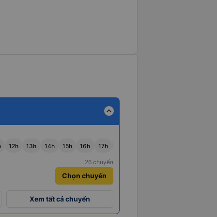
expand_less
h
12h
13h
14h
15h
16h
17h
18h
19h
26 chuyến
Chọn chuyến
Xem tất cả chuyến