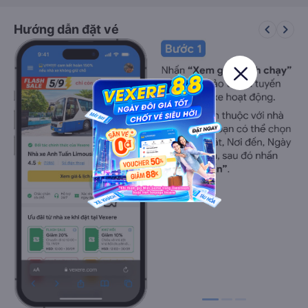
keyboard_arrow_left
keyboard_arrow_right
Hướng dẫn đặt vé