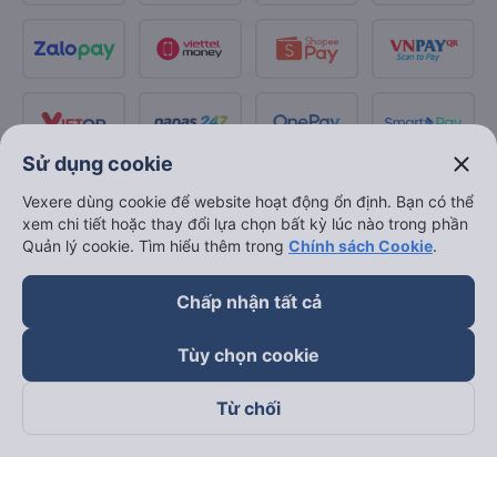
close
Sử dụng cookie
Vexere dùng cookie để website hoạt động ổn định. Bạn có thể
xem chi tiết hoặc thay đổi lựa chọn bất kỳ lúc nào trong phần
Quản lý cookie. Tìm hiểu thêm trong
Chính sách Cookie
.
Chấp nhận tất cả
Tùy chọn cookie
Từ chối
Theo dõi chúng tôi trên
Facebook
Tiktok
Youtube