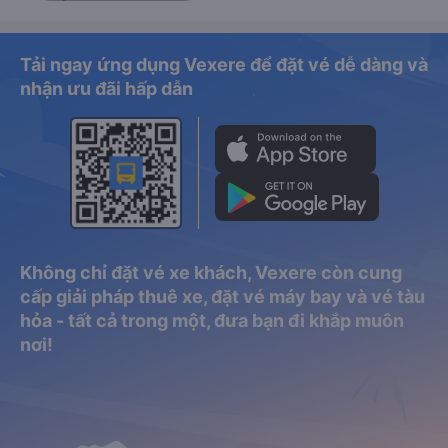
Tải ngay ứng dụng Vexere để đặt vé dễ dàng và
nhận ưu đãi hấp dẫn
Không chỉ đặt vé xe khách, Vexere còn cung
cấp giải pháp thuê xe, đặt vé máy bay và vé tàu
hỏa - tất cả trong một, đưa bạn đi khắp muôn
nơi!