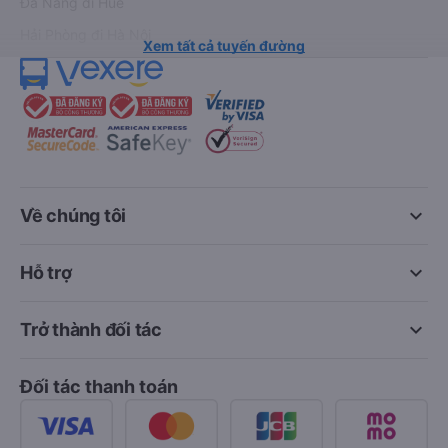
Đà Nẵng đi Huế
Hải Phòng đi Hà Nội
Xem tất cả tuyến đường
keyboard_arrow_down
Về chúng tôi
keyboard_arrow_down
Hỗ trợ
keyboard_arrow_down
Trở thành đối tác
Đối tác thanh toán