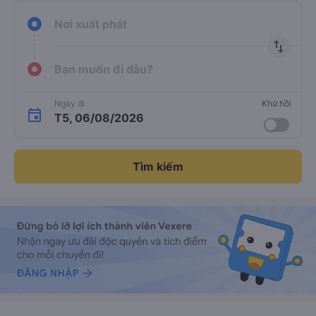
Nơi xuất phát
import_export
Bạn muốn đi đâu?
Ngày đi
Khứ hồi
T5, 06/08/2026
Tìm kiếm