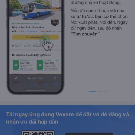
Tải ngay ứng dụng Vexere để đặt vé dễ dàng và
nhận ưu đãi hấp dẫn