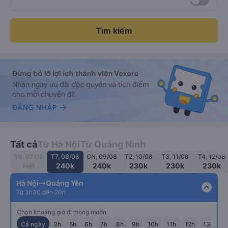
Tìm kiếm
Tất cả
Từ Hà Nội
Từ Quảng Ninh
T6, 07/08
T7, 08/08
CN, 09/08
T2, 10/08
T3, 11/08
T4, 12/08
Hết
240k
240k
230k
230k
230k
Hà Nội
Quảng Yên
expand_less
Từ 3h30 đến 20h
Chọn khoảng giờ đi mong muốn
Cả ngày
3h
5h
6h
7h
8h
9h
10h
11h
12h
13h
1