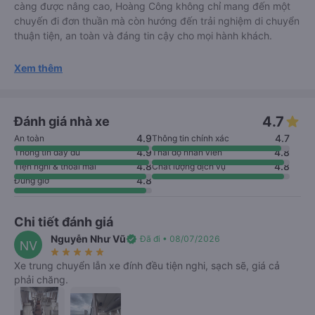
càng được nâng cao, Hoàng Công không chỉ mang đến một
chuyến đi đơn thuần mà còn hướng đến trải nghiệm di chuyển
thuận tiện, an toàn và đáng tin cậy cho mọi hành khách.
Xem thêm
4.7
Đánh giá nhà xe
4.9
4.7
An toàn
Thông tin chính xác
4.9
4.8
Thông tin đầy đủ
Thái độ nhân viên
4.8
4.8
Tiện nghi & thoải mái
Chất lượng dịch vụ
4.8
Đúng giờ
Chi tiết đánh giá
Nguyễn Như Vũ
verified
Đã đi • 08/07/2026
NV
star_rate
star_rate
star_rate
star_rate
star_rate
Xe trung chuyển lẫn xe đính đều tiện nghi, sạch sẽ, giá cả
phải chăng.