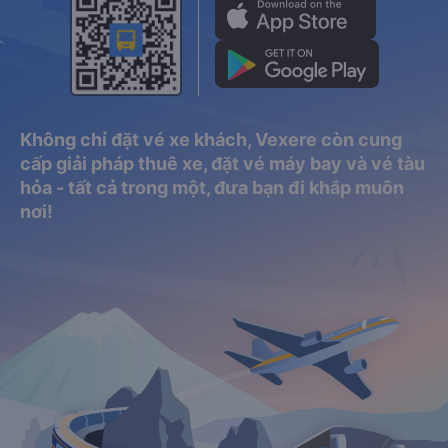
Không chỉ đặt vé xe khách, Vexere còn cung
cấp giải pháp thuê xe, đặt vé máy bay và vé tàu
hỏa - tất cả trong một, đưa bạn đi khắp muôn
nơi!