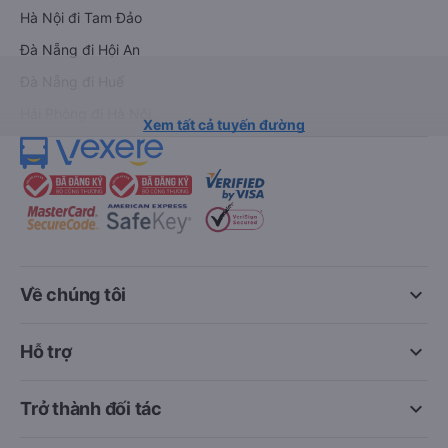
Hà Nội đi Tam Đảo
Đà Nẵng đi Hội An
Đà Nẵng đi Huế
Hải Phòng đi Hà Nội
Xem tất cả tuyến đường
keyboard_arrow_down
Về chúng tôi
keyboard_arrow_down
Hỗ trợ
keyboard_arrow_down
Trở thành đối tác