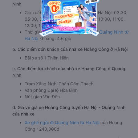
Ninh
Giờ xuất phát của xe Hoàng Công ở Hà Nội: 03:30,
05:00, 06:00, 07:00, 08:00, 09:00, 10:00, 11:00,
12:00, 13:00, 02:45, 06:45
Thời gian của nhà
xe Hoàng Công đi Quảng Ninh từ
Hà Nội
khoảng: 4.6 giờ
b. Các điểm đón khách của nhà xe Hoàng Công ở Hà Nội
Bãi xe số 1 Thiên Hiền
c. Các điểm trả khách của nhà xe Hoàng Công ở Quảng
Ninh
Trạm Xăng Nghỉ Chân Cẩm Thạch
Văn phòng Đại lộ Hòa Bình
Nút giao Vân Đồn
d. Giá vé giá xe Hoàng Công tuyến Hà Nội - Quảng Ninh
của nhà xe
Xe ghế ngồi đi Quảng Ninh từ Hà Nội
của Hoàng
Công : 240,000đ