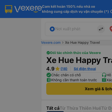
Cam kết hoàn 150% nếu nhà xe

không cung cấp dịch vụ vận chuyển (*)
in
import_export
Nơi xuất phát
Vexere.com
chevron_right
Xe Hue Happy Travel
Đối tác chính thức của Vexere
Xe Hue Happy Tr
4.9
(18)
Số điện thoại
Chắc chắn có chỗ
Hỗ 
Không cần thanh toán trước
Xác
Xem giá & lịc
Tất cả
Từ Thừa Thiên Huế
Từ Đ