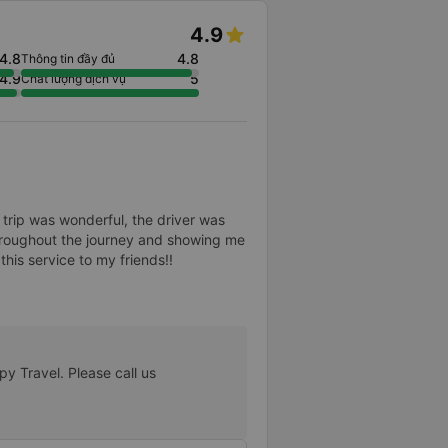
4.9
4.8
4.8
Thông tin đầy đủ
4.9
5
Chất lượng dịch vụ
 trip was wonderful, the driver was
throughout the journey and showing me
his service to my friends!!
 Travel. Please call us