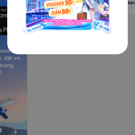
Xem tất cả 18 đán
xere
, đặt vé
 trong
!