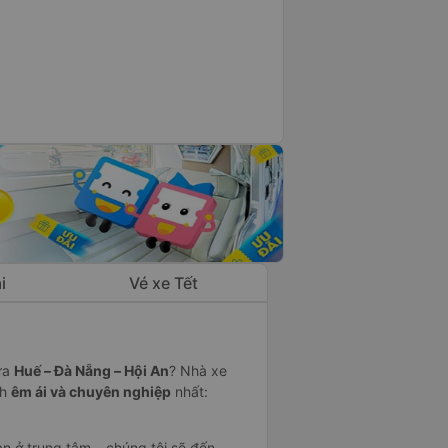
i
Vé xe Tết
iữa
Huế – Đà Nẵng – Hội An
? Nhà xe
nh
êm ái và chuyên nghiệp
nhất:
ạn ở trung tâm – chúng tôi sẽ đến