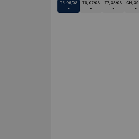
T5, 06/08
T6, 07/08
T7, 08/08
CN, 09
-
-
-
-