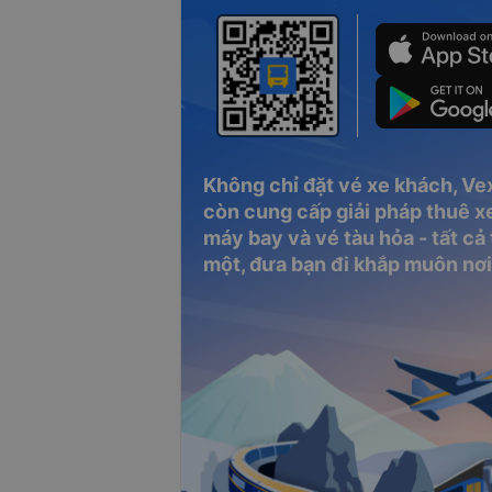
Không chỉ đặt vé xe khách, Ve
còn cung cấp giải pháp thuê xe
máy bay và vé tàu hỏa - tất cả
một, đưa bạn đi khắp muôn nơi