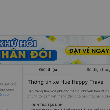
Giới thiệu
Số điện thoạ
Thông tin xe Hue Happy Travel
hi đặt chỗ.
ông cung
Bạn đang tìm một phương tiện di chuyển tiện lợi g
iện áp
chúng tôi cam kết mang đến cho bạn một hành trì
✅
ĐÓN TRẢ TẬN NƠI
:
– Tại
nội thành Huế
,
Đà Nẵng
và
Hội An
, chỉ cần b