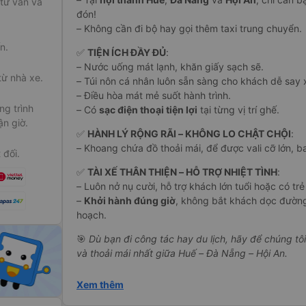
 tư vấn và
đón!
– Không cần đi bộ hay gọi thêm taxi trung chuyển.
n.
✅
TIỆN ÍCH ĐẦY ĐỦ
:
– Nước uống mát lạnh, khăn giấy sạch sẽ.
từ nhà xe.
– Túi nôn cá nhân luôn sẵn sàng cho khách dễ say 
– Điều hòa mát mẻ suốt hành trình.
g trình
– Có
sạc điện thoại tiện lợi
tại từng vị trí ghế.
ận giờ.
✅
HÀNH LÝ RỘNG RÃI – KHÔNG LO CHẬT CHỘI
:
– Khoang chứa đồ thoải mái, để được vali cỡ lớn, ba
 đối.
✅
TÀI XẾ THÂN THIỆN – HỖ TRỢ NHIỆT TÌNH
:
– Luôn nở nụ cười, hỗ trợ khách lớn tuổi hoặc có trẻ
–
Khởi hành đúng giờ
, không bắt khách dọc đườn
hoạch.
🎯
Dù bạn đi công tác hay du lịch, hãy để chúng tô
và thoải mái nhất giữa Huế – Đà Nẵng – Hội An.
Xem thêm