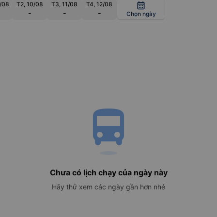
/08
T2, 10/08
T3, 11/08
T4, 12/08
calendar_month
-
-
-
Chọn ngày
directions_bus
Chưa có lịch chạy của ngày này
Hãy thử xem các ngày gần hơn nhé