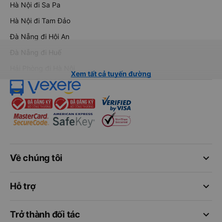
Hà Nội đi Sa Pa
Hà Nội đi Tam Đảo
Đà Nẵng đi Hội An
Đà Nẵng đi Huế
Hải Phòng đi Hà Nội
Xem tất cả tuyến đường
keyboard_arrow_down
Về chúng tôi
keyboard_arrow_down
Hỗ trợ
keyboard_arrow_down
Trở thành đối tác