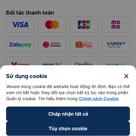
Đối tác thanh toán
close
Sử dụng cookie
Vexere dùng cookie để website hoạt động ổn định. Bạn có thể
xem chi tiết hoặc thay đổi lựa chọn bất kỳ lúc nào trong phần
Quản lý cookie. Tìm hiểu thêm trong
Chính sách Cookie
.
Chấp nhận tất cả
Tùy chọn cookie