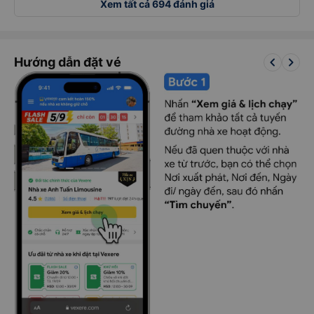
Xem tất cả 694 đánh giá
keyboard_arrow_left
keyboard_arrow_right
Hướng dẫn đặt vé