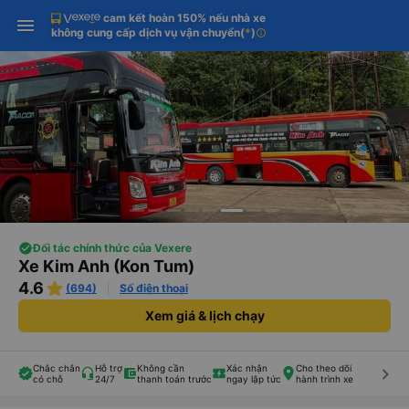
cam kết hoàn 150% nếu nhà xe
Tải app Vexere ngay!
Tải app Vexere
Mở app
Mở app
không cung cấp dịch vụ vận chuyển
(
*
)
info
Nhận ưu đãi thành viên độc
-30k/ghế khi đặt vé máy bay qua
quyền
app
Đối tác chính thức của Vexere
Xe Kim Anh (Kon Tum)
4.6
(694)
Số điện thoại
Xem giá & lịch chạy
Chắc chắn
Hỗ trợ
Không cần
Xác nhận
Cho theo dõi
keyboard_arrow_right
có chỗ
24/7
thanh toán trước
ngay lập tức
hành trình xe