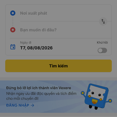
Nơi xuất phát
import_export
Bạn muốn đi đâu?
Ngày đi
Khứ hồi
T7, 08/08/2026
Tìm kiếm