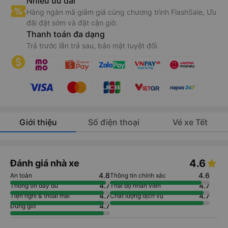
Nhiều ưu đãi
Hàng ngàn mã giảm giá cùng chương trình FlashSale, Ưu
đãi đặt sớm và đặt cận giờ.
Thanh toán đa dạng
Trả trước lẫn trả sau, bảo mật tuyệt đối.
Giới thiệu
Số điện thoại
Vé xe Tết
4.6
Đánh giá nhà xe
4.8
4.6
An toàn
Thông tin chính xác
4.7
4.7
Thông tin đầy đủ
Thái độ nhân viên
4.7
4.7
Tiện nghi & thoải mái
Chất lượng dịch vụ
4.7
Đúng giờ