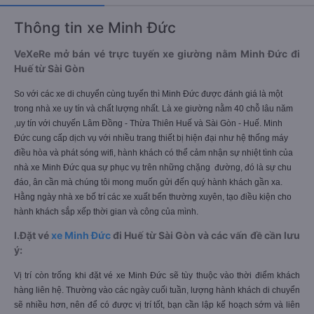
Thông tin xe Minh Đức
VeXeRe mở bán vé trực tuyến xe giường nằm Minh Đức đi
Huế từ Sài Gòn
So với các xe di chuyển cùng tuyến thì Minh Đức được đánh giá là một
trong nhà xe uy tín và chất lượng nhất. Là xe giường nằm 40 chỗ lâu năm
,uy tín với chuyến Lâm Đồng - Thừa Thiên Huế và Sài Gòn - Huế. Minh
Đức cung cấp dịch vụ với nhiều trang thiết bị hiện đại như hệ thống máy
điều hòa và phát sóng wifi, hành khách có thể cảm nhận sự nhiệt tình của
nhà xe Minh Đức qua sự phục vụ trên những chặng đường, đó là sự chu
đáo, ân cần mà chúng tôi mong muốn gửi đến quý hành khách gần xa.
Hằng ngày nhà xe bố trí các xe xuất bến thường xuyên, tạo điều kiện cho
hành khách sắp xếp thời gian và công của mình.
I.Đặt vé
xe Minh Đức
đi Huế từ Sài Gòn và các vấn đề cần lưu
ý:
Vị trí còn trống khi đặt vé xe Minh Đức sẽ tùy thuộc vào thời điểm khách
hàng liên hệ. Thường vào các ngày cuối tuần, lượng hành khách di chuyển
sẽ nhiều hơn, nên để có được vị trí tốt, bạn cần lập kế hoạch sớm và liên