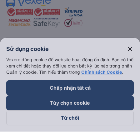
keyboard_arrow_down
Về chúng tôi
close
Sử dụng cookie
Vexere dùng cookie để website hoạt động ổn định. Bạn có thể
keyboard_arrow_down
Hỗ trợ
xem chi tiết hoặc thay đổi lựa chọn bất kỳ lúc nào trong phần
Quản lý cookie. Tìm hiểu thêm trong
Chính sách Cookie
.
keyboard_arrow_down
Trở thành đối tác
Chấp nhận tất cả
Đối tác thanh toán
Tùy chọn cookie
Từ chối