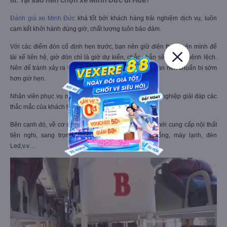
Đánh giá xe Minh Đức
khá tốt bởi khách hàng trải nghiệm dịch vụ, luôn
cam kết khởi hành đúng giờ, chất lượng luôn bảo đảm.
Với các điểm đón cố định hẹn trước, bạn nên giữ điện thoại bên mình để
tài xế liên hệ, giờ đón chỉ là giờ dự kiến, chắc chắn sẽ có sự chênh lệch.
Nên để tránh xảy ra tình huống không mong muốn, bạn nên chuẩn bị sớm
hơn giờ hẹn.
Nhân viên phục vụ nhiệt tình, chu đáo, tư vấn chuyên nghiệp giải đáp các
thắc mắc của khách hàng.
Bên cạnh đó, về cơ sở vật chất, xe giường nằm đời mới cung cấp nội thất
tiện nghi, sang trọng, có wifi, khăn lạnh, nước uống, máy lạnh, đèn
Led,v.v…