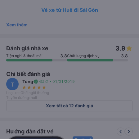
Vé xe từ Huế đi Sài Gòn
Xem thêm
3.9
Đánh giá nhà xe
3.8
3.8
Tiện nghi & thoải mái
Chất lượng dịch vụ
Chi tiết đánh giá
Tùng
verified
Đã đi • 01/01/2019
T
star_rate
star_rate
star_rate
star_rate
star_rate
Loại xe: Ghế ngồi thường
Tuyến đường: null
Xem tất cả 12 đánh giá
keyboard_arrow_left
keyboard_arrow_right
Hướng dẫn đặt vé