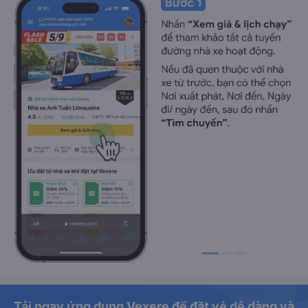
Tải ngay ứng dụng Vexere để đặt vé dễ dàng và