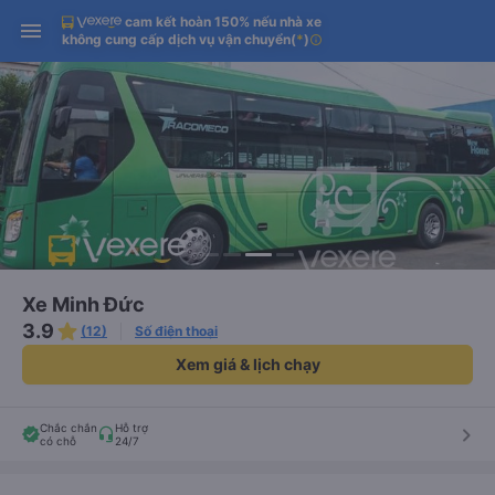
cam kết hoàn 150% nếu nhà xe
Tải app Vexere ngay!
Tải app Vexere
Mở app
Mở app
không cung cấp dịch vụ vận chuyển
(
*
)
info
Nhận ưu đãi thành viên độc
-30k/ghế khi đặt vé máy bay qua
quyền
app
Xe Minh Đức
3.9
(12)
Số điện thoại
Xem giá & lịch chạy
Chắc chắn
Hỗ trợ
keyboard_arrow_right
có chỗ
24/7