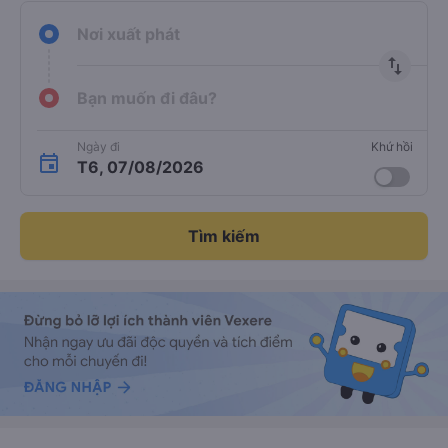
Nơi xuất phát
import_export
Bạn muốn đi đâu?
Ngày đi
Khứ hồi
T6, 07/08/2026
Tìm kiếm