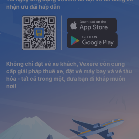
nhận ưu đãi hấp dẫn
Không chỉ đặt vé xe khách, Vexere còn cung
cấp giải pháp thuê xe, đặt vé máy bay và vé tàu
hỏa - tất cả trong một, đưa bạn đi khắp muôn
nơi!