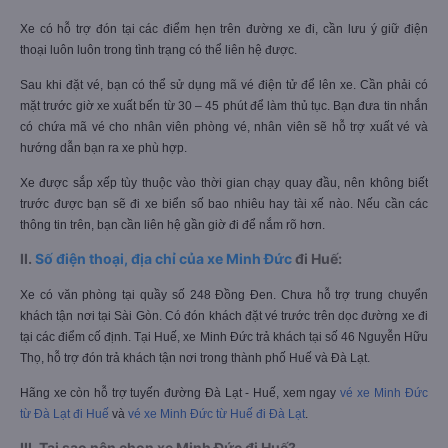
Xe có hỗ trợ đón tại các điểm hẹn trên đường xe đi, cần lưu ý giữ điện
thoại luôn luôn trong tình trạng có thể liên hệ được.
Sau khi đặt vé, bạn có thể sử dụng mã vé điện tử để lên xe. Cần phải có
mặt trước giờ xe xuất bến từ 30 – 45 phút để làm thủ tục. Bạn đưa tin nhắn
có chứa mã vé cho nhân viên phòng vé, nhân viên sẽ hỗ trợ xuất vé và
hướng dẫn bạn ra xe phù hợp.
Xe được sắp xếp tùy thuộc vào thời gian chạy quay đầu, nên không biết
trước được bạn sẽ đi xe biển số bao nhiêu hay tài xế nào. Nếu cần các
thông tin trên, bạn cần liên hệ gần giờ đi để nắm rõ hơn.
II.
Số điện thoại, địa chỉ của xe Minh Đức
đi Huế:
Xe có văn phòng tại quầy số 248 Đồng Đen. Chưa hỗ trợ trung chuyển
khách tận nơi tại Sài Gòn. Có đón khách đặt vé trước trên dọc đường xe đi
tại các điểm cố định. Tại Huế, xe Minh Đức trả khách tại số 46 Nguyễn Hữu
Thọ, hỗ trợ đón trả khách tận nơi trong thành phố Huế và Đà Lạt.
Hãng xe còn hỗ trợ tuyến đường Đà Lạt - Huế, xem ngay
vé xe Minh Đức
từ Đà Lạt đi Huế
và
vé xe Minh Đức từ Huế đi Đà Lạt
.
III. Tại sao nên chọn xe Minh Đức đi Huế?