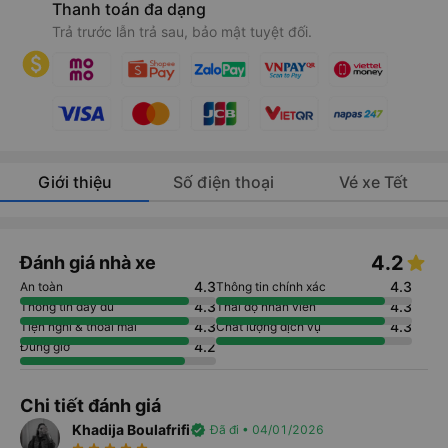
Thanh toán đa dạng
Trả trước lẫn trả sau, bảo mật tuyệt đối.
Giới thiệu
Số điện thoại
Vé xe Tết
4.2
Đánh giá nhà xe
4.3
4.3
An toàn
Thông tin chính xác
4.3
4.3
Thông tin đầy đủ
Thái độ nhân viên
4.3
4.3
Tiện nghi & thoải mái
Chất lượng dịch vụ
4.2
Đúng giờ
Chi tiết đánh giá
Khadija Boulafrifi
verified
Đã đi • 04/01/2026