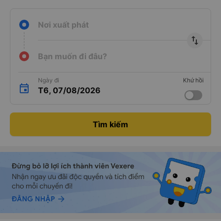
Nơi xuất phát
import_export
Bạn muốn đi đâu?
Ngày đi
Khứ hồi
T6, 07/08/2026
Tìm kiếm