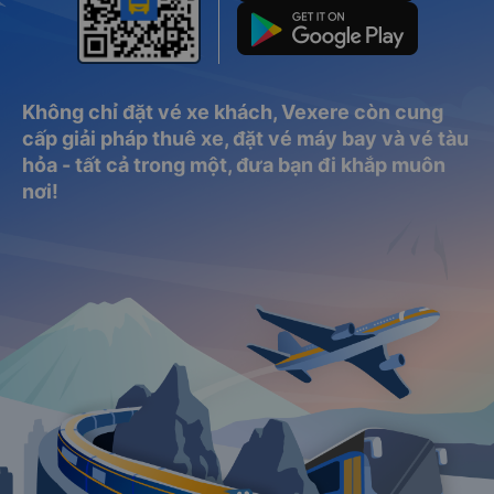
Không chỉ đặt vé xe khách, Vexere còn cung
cấp giải pháp thuê xe, đặt vé máy bay và vé tàu
hỏa - tất cả trong một, đưa bạn đi khắp muôn
nơi!