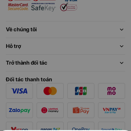
keyboard_arrow_down
Về chúng tôi
keyboard_arrow_down
Hỗ trợ
keyboard_arrow_down
Trở thành đối tác
Đối tác thanh toán