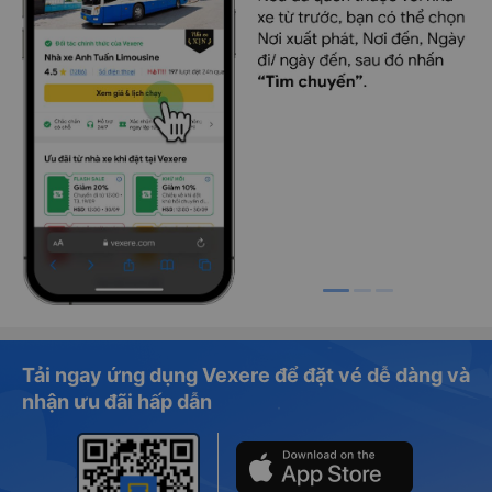
Tải ngay ứng dụng Vexere để đặt vé dễ dàng và
nhận ưu đãi hấp dẫn