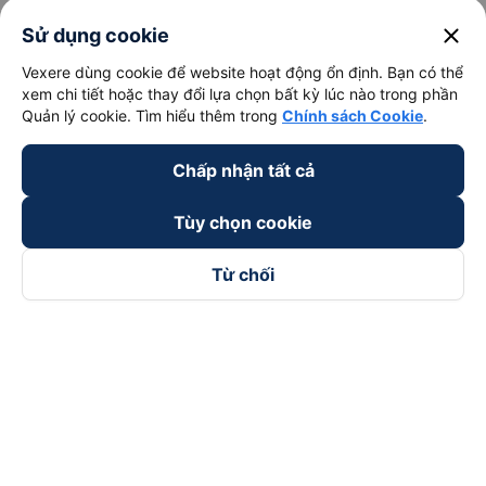
close
Sử dụng cookie
Vexere dùng cookie để website hoạt động ổn định. Bạn có thể
xem chi tiết hoặc thay đổi lựa chọn bất kỳ lúc nào trong phần
Quản lý cookie. Tìm hiểu thêm trong
Chính sách Cookie
.
Chấp nhận tất cả
Tùy chọn cookie
Từ chối
Theo dõi chúng tôi trên
Facebook
Tiktok
Youtube
Công ty TNHH Thương Mại Dịch Vụ Vexere
Địa chỉ đăng ký kinh doanh: 8C Chữ Đồng Tử, Phường Tân
Sơn Nhất, TP. Hồ Chí Minh, Việt Nam
Địa chỉ
:
Lầu 2, toà nhà H3 Circo Hoàng Diệu, 384 Hoàng Diệu,