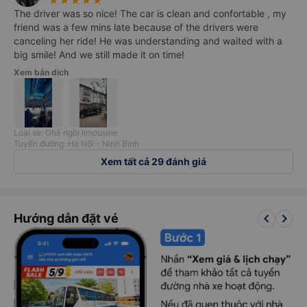
star_rate
star_rate
star_rate
star_rate
star_rate
The driver was so nice! The car is clean and confortable , my
friend was a few mins late because of the drivers were
canceling her ride! He was understanding and waited with a
big smile! And we still made it on time!
Xem bản dịch
Loại xe: Ghế ngồi limousine
Tuyến đường: Hà Nội - Ninh Bình
Xem tất cả 29 đánh giá
keyboard_arrow_left
keyboard_arrow_right
Hướng dẫn đặt vé