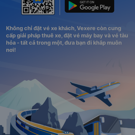
Không chỉ đặt vé xe khách, Vexere còn cung
cấp giải pháp thuê xe, đặt vé máy bay và vé tàu
hỏa - tất cả trong một, đưa bạn đi khắp muôn
nơi!