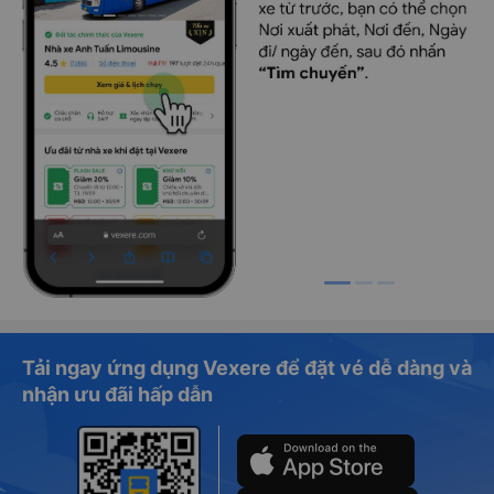
Tải ngay ứng dụng Vexere để đặt vé dễ dàng và
nhận ưu đãi hấp dẫn