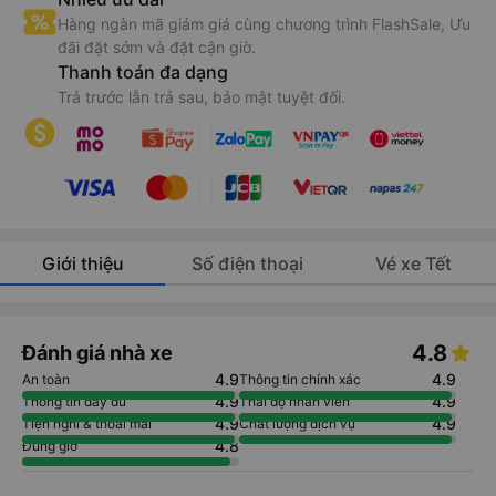
Được chọn điểm đón trả mong muốn.
Thông tin chính xác
Lịch chạy, giá vé cập nhật liên tục từ nhà xe.
Nhiều ưu đãi
Hàng ngàn mã giảm giá cùng chương trình FlashSale, Ưu
đãi đặt sớm và đặt cận giờ.
Thanh toán đa dạng
Trả trước lẫn trả sau, bảo mật tuyệt đối.
Giới thiệu
Số điện thoại
Vé xe Tết
4.8
Đánh giá nhà xe
4.9
4.9
An toàn
Thông tin chính xác
4.9
4.9
Thông tin đầy đủ
Thái độ nhân viên