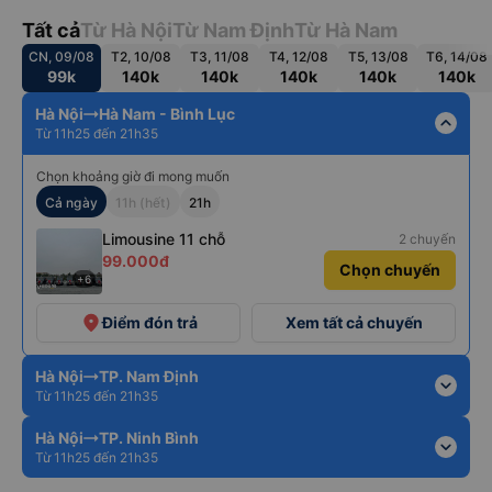
Tất cả
Từ Hà Nội
Từ Nam Định
Từ Hà Nam
CN, 09/08
T2, 10/08
T3, 11/08
T4, 12/08
T5, 13/08
T6, 14/08
99k
140k
140k
140k
140k
140k
Hà Nội
Hà Nam - Bình Lục
expand_less
Từ 11h25 đến 21h35
Chọn khoảng giờ đi mong muốn
Cả ngày
11h (hết)
21h
Limousine 11 chỗ
2 chuyến
99.000đ
Chọn chuyến
+6
place
Điểm đón trả
Xem tất cả chuyến
Hà Nội
TP. Nam Định
expand_more
Từ 11h25 đến 21h35