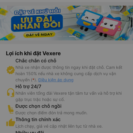
Hà Nội
TP. Ninh Bình
expand_more
Từ 11h25 đến 21h35
Lợi ích khi đặt Vexere
Chắc chắn có chỗ
Nhà xe nhận được thông tin ngay khi đặt chỗ. Cam kết
hoàn 150% nếu nhà xe không cung cấp dịch vụ vận
chuyển (
*
).
Điều kiện áp dụng
Hỗ trợ 24/7
Nhân viên tổng đài Vexere tận tâm tư vấn và hỗ trợ khi
gặp trục trặc hoặc sự cố.
Được chọn chỗ ngồi