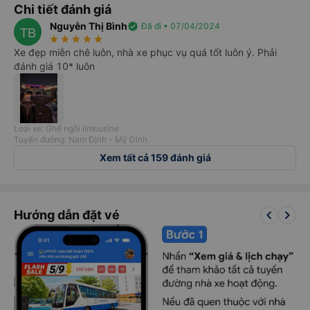
4.9
4.9
Tiện nghi & thoải mái
Chất lượng dịch vụ
4.8
Đúng giờ
Chi tiết đánh giá
Nguyễn Thị Bình
verified
Đã đi • 07/04/2024
TB
star_rate
star_rate
star_rate
star_rate
star_rate
Xe đẹp miễn chê luôn, nhà xe phục vụ quá tốt luôn ý. Phải
đánh giá 10* luôn
Loại xe: Ghế ngồi limousine
Tuyến đường: Nam Định - Mỹ Đình
Xem tất cả 159 đánh giá
keyboard_arrow_left
keyboard_arrow_right
Hướng dẫn đặt vé