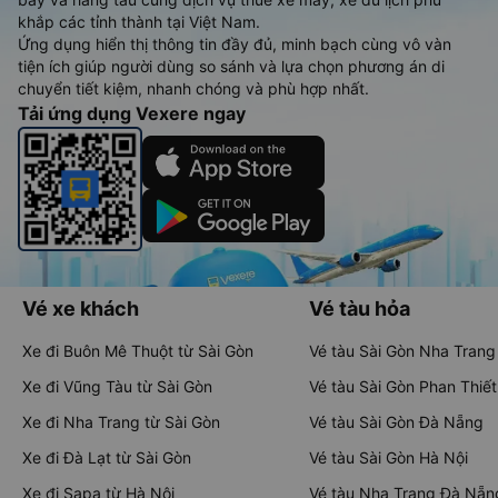
Tàu hoả và Thuê xe
Vexere - ứng dụng đặt vé đa phương tiện với hơn 3000+ nhà
xe chất lượng cao, 5000+ tuyến đường toàn quốc, tất cả hãng
bay và hãng tàu cùng dịch vụ thuê xe máy, xe du lịch phủ
khắp các tỉnh thành tại Việt Nam.
Ứng dụng hiển thị thông tin đầy đủ, minh bạch cùng vô vàn
tiện ích giúp người dùng so sánh và lựa chọn phương án di
chuyển tiết kiệm, nhanh chóng và phù hợp nhất.
Tải ứng dụng Vexere ngay
Vé xe khách
Vé tàu hỏa
Xe đi Buôn Mê Thuột từ Sài Gòn
Vé tàu Sài Gòn Nha Trang
Xe đi Vũng Tàu từ Sài Gòn
Vé tàu Sài Gòn Phan Thiết