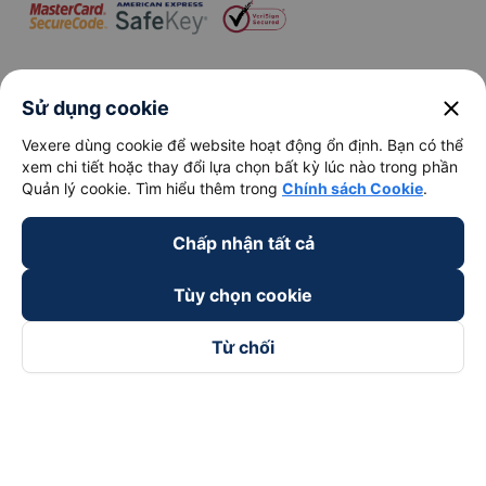
close
Sử dụng cookie
Vexere dùng cookie để website hoạt động ổn định. Bạn có thể
xem chi tiết hoặc thay đổi lựa chọn bất kỳ lúc nào trong phần
keyboard_arrow_down
Về chúng tôi
Quản lý cookie. Tìm hiểu thêm trong
Chính sách Cookie
.
keyboard_arrow_down
Hỗ trợ
Chấp nhận tất cả
Tùy chọn cookie
keyboard_arrow_down
Trở thành đối tác
Từ chối
Đối tác thanh toán