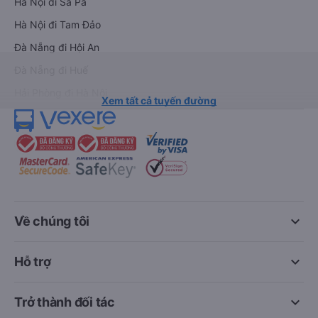
Hà Nội đi Sa Pa
Hà Nội đi Tam Đảo
Đà Nẵng đi Hội An
Đà Nẵng đi Huế
Hải Phòng đi Hà Nội
Xem tất cả tuyến đường
keyboard_arrow_down
Về chúng tôi
keyboard_arrow_down
Hỗ trợ
keyboard_arrow_down
Trở thành đối tác