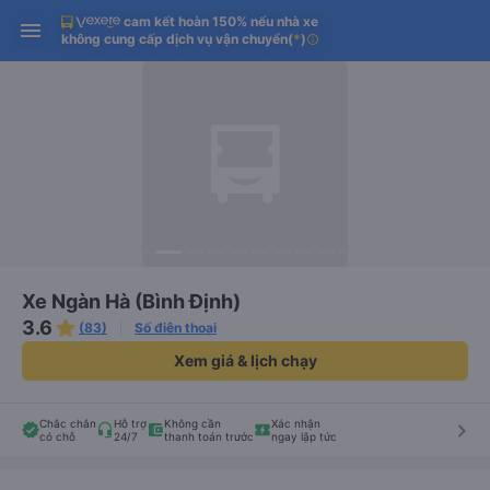
cam kết hoàn 150% nếu nhà xe
Tải app Vexere ngay!
Tải app Vexere
Mở app
Mở app
không cung cấp dịch vụ vận chuyển
(
*
)
info
Nhận ưu đãi thành viên độc
-30k/ghế khi đặt vé máy bay qua
quyền
app
Xe Ngàn Hà (Bình Định)
3.6
(83)
Số điện thoại
Xem giá & lịch chạy
Chắc chắn
Hỗ trợ
Không cần
Xác nhận
keyboard_arrow_right
có chỗ
24/7
thanh toán trước
ngay lập tức