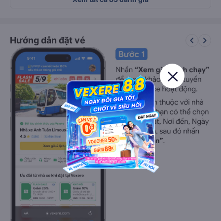
keyboard_arrow_left
keyboard_arrow_right
Hướng dẫn đặt vé