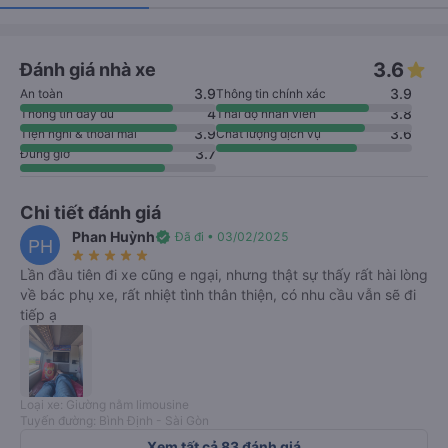
3.6
Đánh giá nhà xe
3.9
3.9
An toàn
Thông tin chính xác
4
3.8
Thông tin đầy đủ
Thái độ nhân viên
3.9
3.6
Tiện nghi & thoải mái
Chất lượng dịch vụ
3.7
Đúng giờ
Chi tiết đánh giá
Phan Huỳnh
verified
Đã đi • 03/02/2025
PH
star_rate
star_rate
star_rate
star_rate
star_rate
Lần đầu tiên đi xe cũng e ngại, nhưng thật sự thấy rất hài lòng
về bác phụ xe, rất nhiệt tình thân thiện, có nhu cầu vẫn sẽ đi
tiếp ạ
Loại xe: Giường nằm limousine
Tuyến đường: Bình Định - Sài Gòn
Xem tất cả 83 đánh giá