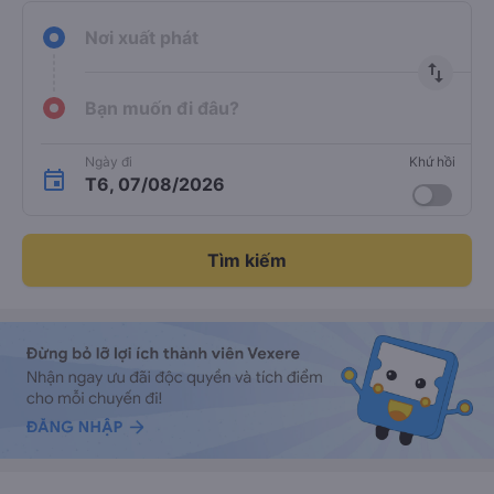
Nơi xuất phát
import_export
Bạn muốn đi đâu?
Ngày đi
Khứ hồi
T6, 07/08/2026
Tìm kiếm