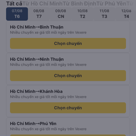
Tất cả
Từ Hồ Chí Minh
Từ Bình Định
Từ Phú Yên
Từ 
07/08
08/08
09/08
10/08
11/08
12/08
T6
T7
CN
T2
T3
T4
Hồ Chí Minh
Bình Thuận
Nhiều chuyến xe giá tốt mỗi ngày trên Vexere
Chọn chuyến
Hồ Chí Minh
Ninh Thuận
Nhiều chuyến xe giá tốt mỗi ngày trên Vexere
Chọn chuyến
Hồ Chí Minh
Khánh Hòa
Nhiều chuyến xe giá tốt mỗi ngày trên Vexere
Chọn chuyến
Hồ Chí Minh
Phú Yên
Nhiều chuyến xe giá tốt mỗi ngày trên Vexere