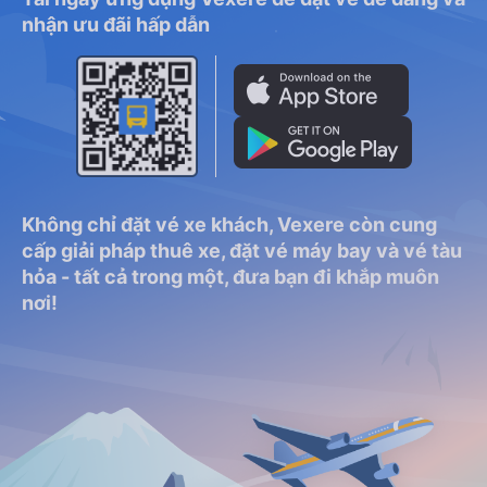
nhận ưu đãi hấp dẫn
Không chỉ đặt vé xe khách, Vexere còn cung
cấp giải pháp thuê xe, đặt vé máy bay và vé tàu
hỏa - tất cả trong một, đưa bạn đi khắp muôn
nơi!