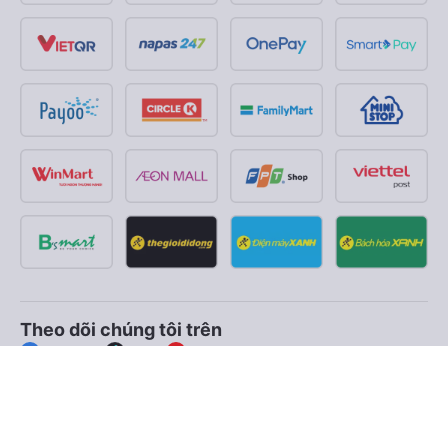
Theo dõi chúng tôi trên
Facebook
Tiktok
Youtube
Công ty TNHH Thương Mại Dịch Vụ Vexere
Địa chỉ đăng ký kinh doanh: 8C Chữ Đồng Tử, Phường Tân