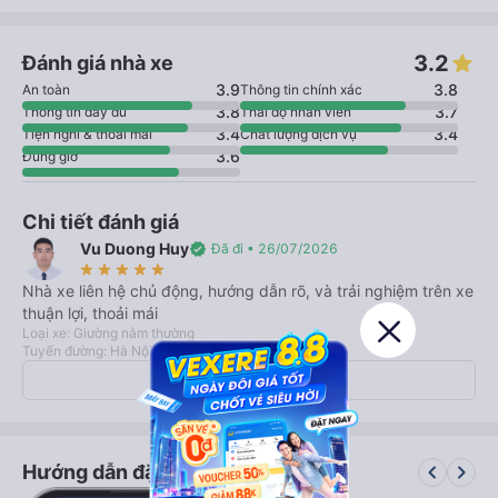
3.2
Đánh giá nhà xe
3.9
3.8
An toàn
Thông tin chính xác
3.8
3.7
Thông tin đầy đủ
Thái độ nhân viên
3.4
3.4
Tiện nghi & thoải mái
Chất lượng dịch vụ
3.6
Đúng giờ
Chi tiết đánh giá
Vu Duong Huy
verified
Đã đi • 26/07/2026
star_rate
star_rate
star_rate
star_rate
star_rate
Nhà xe liên hệ chủ động, hướng dẫn rõ, và trải nghiệm trên xe
thuận lợi, thoải mái
Loại xe: Giường nằm thường
Tuyến đường: Hà Nội - Vũng Tàu
Xem tất cả 60 đánh giá
keyboard_arrow_left
keyboard_arrow_right
Hướng dẫn đặt vé