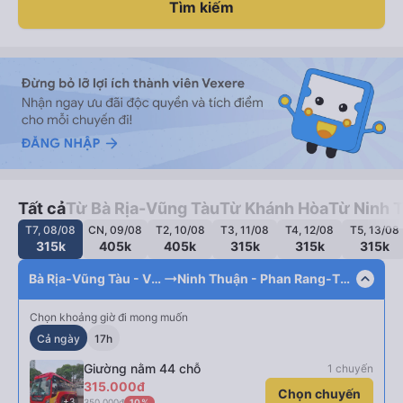
Tìm kiếm
Tất cả
Từ Bà Rịa-Vũng Tàu
Từ Khánh Hòa
Từ Ninh 
T7, 08/08
CN, 09/08
T2, 10/08
T3, 11/08
T4, 12/08
T5, 13/08
315k
405k
405k
315k
315k
315k
expand_less
Bà Rịa-Vũng Tàu - Vũng Tàu
Ninh Thuận - Phan Rang-Tháp Chàm
Chọn khoảng giờ đi mong muốn
Cả ngày
17h
Giường nằm 44 chỗ
1 chuyến
315.000đ
Chọn chuyến
+3
350.000đ
10%