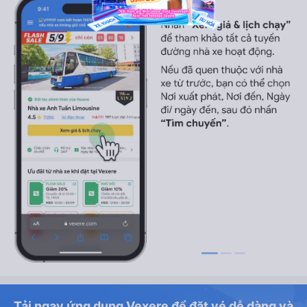
Tải ngay ứng dụng Vexere để đặt vé dễ dàng và