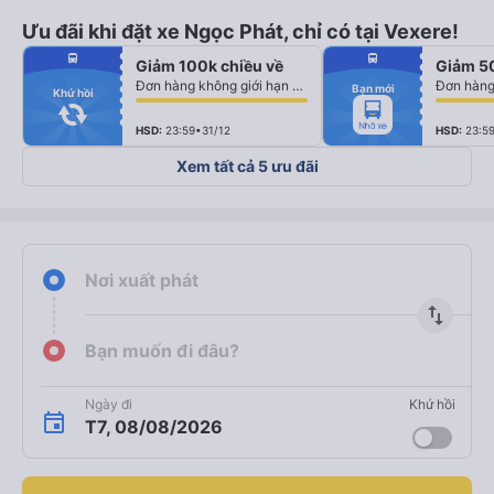
Ưu đãi khi đặt xe Ngọc Phát, chỉ có tại Vexere!
fiber_manual_record
fiber_manual_record
directions_bus
directions_bus
Giảm 100k chiều về
Giảm 5
fiber_manual_record
fiber_manual_record
fiber_manual_record
fiber_manual_record
Đơn hàng không giới hạn số lượng vé
Bạn mới
fiber_manual_record
fiber_manual_record
Khứ hồi
fiber_manual_record
fiber_manual_record
fiber_manual_record
fiber_manual_record
fiber_manual_record
fiber_manual_record
HSD:
23:59•31/12
HSD:
23:5
Xem tất cả 5 ưu đãi
Nơi xuất phát
import_export
Bạn muốn đi đâu?
Ngày đi
Khứ hồi
T7, 08/08/2026