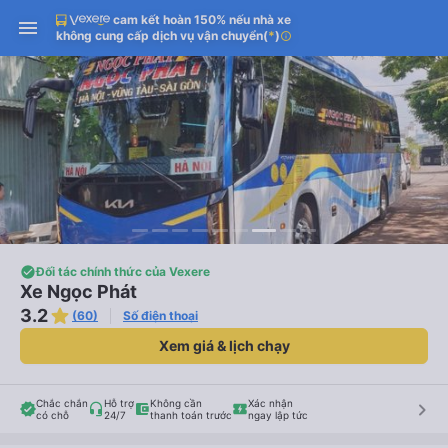
cam kết hoàn 150% nếu nhà xe
không cung cấp dịch vụ vận chuyển
(
*
)
info
Đối tác chính thức của Vexere
Xe Ngọc Phát
3.2
(60)
Số điện thoại
Xem giá & lịch chạy
Chắc chắn
Hỗ trợ
Không cần
Xác nhận
keyboard_arrow_right
có chỗ
24/7
thanh toán trước
ngay lập tức