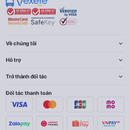
keyboard_arrow_down
Về chúng tôi
keyboard_arrow_down
Hỗ trợ
keyboard_arrow_down
Trở thành đối tác
Đối tác thanh toán