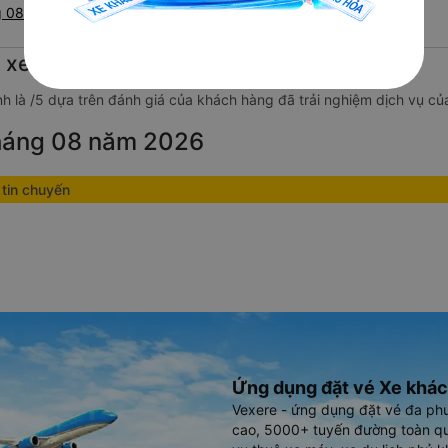
g 08/2026
g xe Nguyễn Bảo
h là /5 dựa trên đánh giá của khách hàng đã trải nghiệm dịch vụ củ
tháng 08 năm 2026
tin chuyến
Ứng dụng đặt vé Xe khác
Vexere - ứng dụng đặt vé đa ph
cao, 5000+ tuyến đường toàn qu