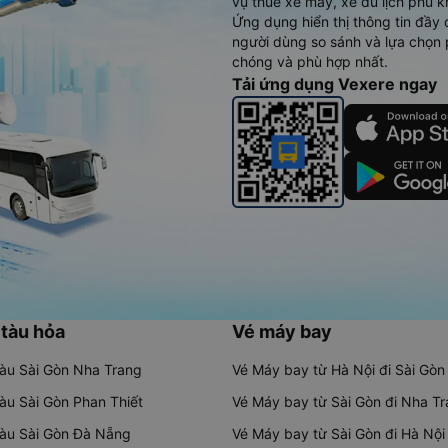
vụ thuê xe máy, xe du lịch phủ k
Ứng dụng hiển thị thông tin đầy 
người dùng so sánh và lựa chọn 
chóng và phù hợp nhất.
Tải ứng dụng Vexere ngay
 tàu hỏa
Vé máy bay
tàu Sài Gòn Nha Trang
Vé Máy bay từ Hà Nội đi Sài Gòn
tàu Sài Gòn Phan Thiết
Vé Máy bay từ Sài Gòn đi Nha T
tàu Sài Gòn Đà Nẵng
Vé Máy bay từ Sài Gòn đi Hà Nội