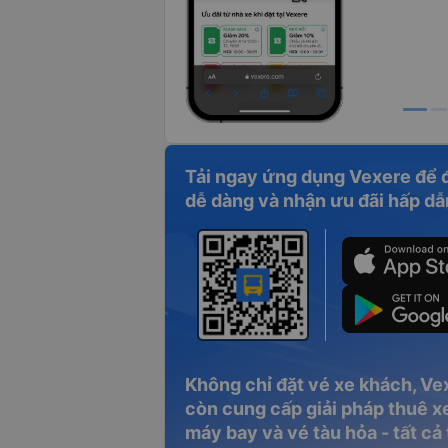
Tải ngay ứng dụng Vexere để 
dễ dàng và nhận ưu đãi hấp dẫ
Không chỉ đặt vé xe khách, Ve
còn cung cấp giải pháp thuê xe
máy bay và vé tàu hỏa - tất cả