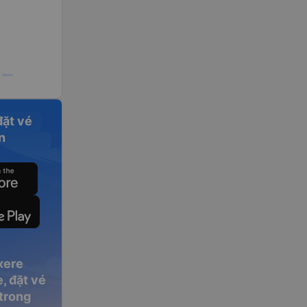
đặt vé
n
xere
, đặt vé
 trong