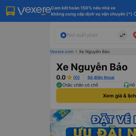
Cam kết hoàn 150% nếu nhà xe

không cung cấp dịch vụ vận chuyển (*)
in
import_export
Nơi xuất phát
Vexere.com
chevron_right
Xe Nguyễn Bảo
Xe Nguyễn Bảo
0.0
(0)
Số điện thoại
Chắc chắn có chỗ
Hỗ 
Xem giá & lịc