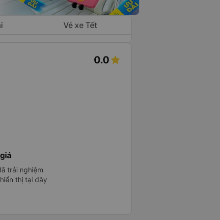
i
Vé xe Tết
0.0
s
giá
ã trải nghiệm
iển thị tại đây