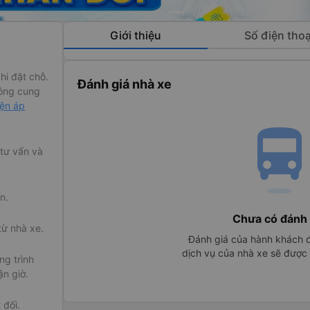
Giới thiệu
Số điện thoạ
hi đặt chỗ.
Đánh giá nhà xe
ông cung
iện áp
directions_bu
 tư vấn và
n.
Chưa có đánh 
từ nhà xe.
Đánh giá của hành khách đ
dịch vụ của nhà xe sẽ được h
g trình
ận giờ.
 đối.