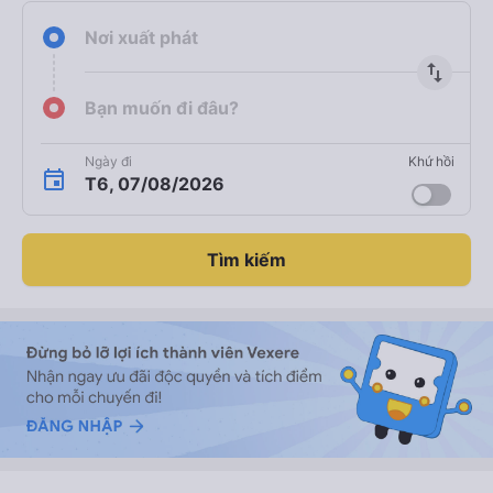
Nơi xuất phát
import_export
Bạn muốn đi đâu?
Ngày đi
Khứ hồi
T6, 07/08/2026
Tìm kiếm