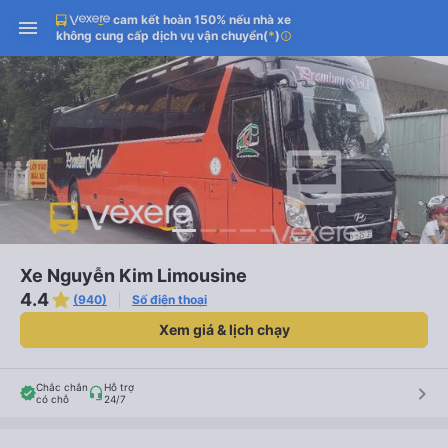
cam kết hoàn 150% nếu nhà xe
không cung cấp dịch vụ vận chuyển
(
*
)
info
Xe Nguyễn Kim Limousine
4.4
(940)
Số điện thoại
Xem giá & lịch chạy
Chắc chắn
Hỗ trợ
keyboard_arrow_right
có chỗ
24/7