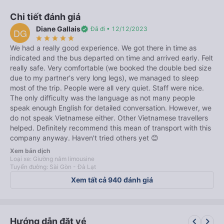
Chi tiết đánh giá
Diane Gallais
verified
Đã đi • 12/12/2023
DG
star_rate
star_rate
star_rate
star_rate
star_rate
We had a really good experience. We got there in time as
indicated and the bus departed on time and arrived early. Felt
really safe. Very comfortable (we booked the double bed size
due to my partner's very long legs), we managed to sleep
most of the trip. People were all very quiet. Staff were nice.
The only difficulty was the language as not many people
speak enough English for detailed conversation. However, we
do not speak Vietnamese either. Other Vietnamese travellers
helped. Definitely recommend this mean of transport with this
company anyway. Haven't tried others yet 😊
Xem bản dịch
Loại xe: Giường nằm limousine
Tuyến đường: Sài Gòn - Đà Lạt
Xem tất cả 940 đánh giá
keyboard_arrow_left
keyboard_arrow_right
Hướng dẫn đặt vé