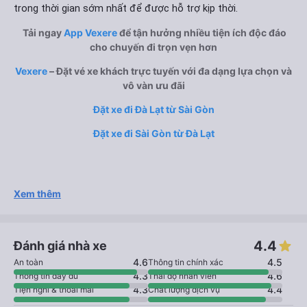
trong thời gian sớm nhất để được hỗ trợ kịp thời.
Tải ngay
App Vexere
để tận hưởng nhiều tiện ích độc đáo
cho chuyến đi trọn vẹn hơn
Vexere
– Đặt vé xe khách trực tuyến với đa dạng lựa chọn và
vô vàn ưu đãi
Đặt xe đi Đà Lạt từ Sài Gòn
Đặt xe đi Sài Gòn từ Đà Lạt
Xem thêm
4.4
Đánh giá nhà xe
4.6
4.5
An toàn
Thông tin chính xác
4.3
4.6
Thông tin đầy đủ
Thái độ nhân viên
4.3
4.4
Tiện nghi & thoải mái
Chất lượng dịch vụ