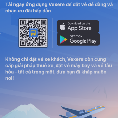
Tải ngay ứng dụng Vexere để đặt vé dễ dàng và
nhận ưu đãi hấp dẫn
Không chỉ đặt vé xe khách, Vexere còn cung
cấp giải pháp thuê xe, đặt vé máy bay và vé tàu
hỏa - tất cả trong một, đưa bạn đi khắp muôn
nơi!