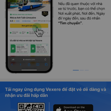
Tải ngay ứng dụng Vexere để đặt vé dễ dàng và
nhận ưu đãi hấp dẫn