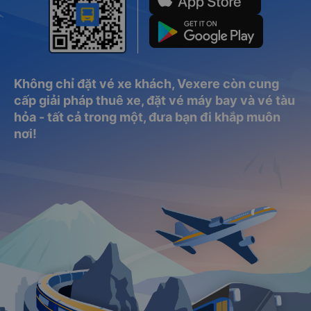
Không chỉ đặt vé xe khách, Vexere còn cung
cấp giải pháp thuê xe, đặt vé máy bay và vé tàu
hỏa - tất cả trong một, đưa bạn đi khắp muôn
nơi!