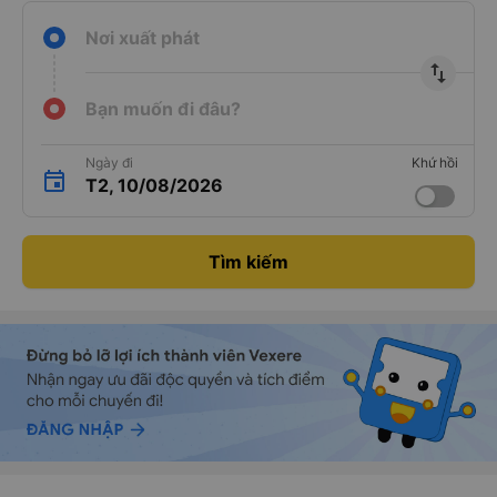
Nơi xuất phát
import_export
Bạn muốn đi đâu?
Ngày đi
Khứ hồi
T2, 10/08/2026
Tìm kiếm