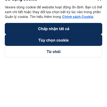
Vexere dùng cookie để website hoạt động ổn định. Bạn có thể
xem chi tiết hoặc thay đổi lựa chọn bất kỳ lúc nào trong phần
Quản lý cookie. Tìm hiểu thêm trong
Chính sách Cookie
.
Chấp nhận tất cả
Tùy chọn cookie
Từ chối
Theo dõi chúng tôi trên
Facebook
Tiktok
Youtube
Công ty TNHH Thương Mại Dịch Vụ Vexere
Địa chỉ đăng ký kinh doanh: 8C Chữ Đồng Tử, Phường Tân
Sơn Nhất, TP. Hồ Chí Minh, Việt Nam
Địa chỉ
:
Lầu 2, toà nhà H3 Circo Hoàng Diệu, 384 Hoàng Diệu,
Phường Khánh Hội, TP Hồ Chí Minh, Việt Nam
Tầng 3, toà nhà 101 Láng Hạ, 101 Láng Hạ, Phường Láng, TP.