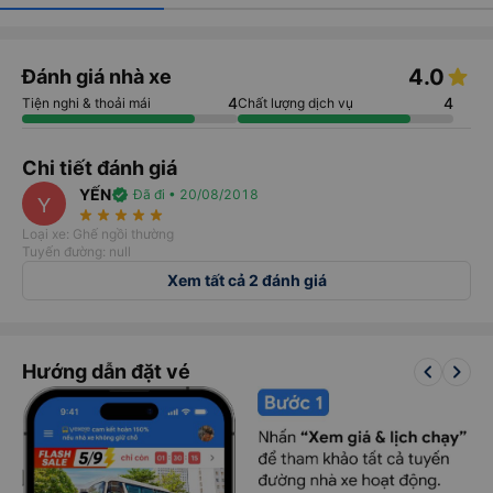
4.0
Đánh giá nhà xe
4
4
Tiện nghi & thoải mái
Chất lượng dịch vụ
Chi tiết đánh giá
YẾN
verified
Đã đi • 20/08/2018
Y
star_rate
star_rate
star_rate
star_rate
star_rate
Loại xe: Ghế ngồi thường
Tuyến đường: null
Xem tất cả 2 đánh giá
keyboard_arrow_left
keyboard_arrow_right
Hướng dẫn đặt vé