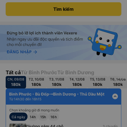
Tìm kiếm
Tất cả
Từ Bình Phước
Từ Bình Dương
CN, 09/08
T2, 10/08
T3, 11/08
T4, 12/08
T5, 13/08
T6, 14/08
180k
180k
180k
180k
180k
180k
Bình Phước - Bù Đốp
Bình Dương - Thủ Dầu Một
expand_less
Từ 14h30 đến 16h15
Chọn khoảng giờ đi mong muốn
Cả ngày
14h
15h
16h
Giường nằm 44 chỗ
3 chuyến