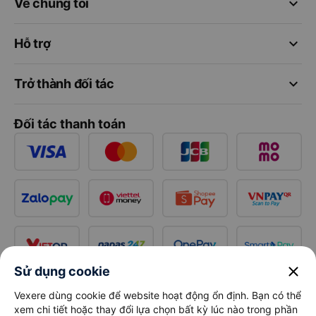
keyboard_arrow_down
Về chúng tôi
keyboard_arrow_down
Hỗ trợ
keyboard_arrow_down
Trở thành đối tác
Đối tác thanh toán
close
Sử dụng cookie
Vexere dùng cookie để website hoạt động ổn định. Bạn có thể
xem chi tiết hoặc thay đổi lựa chọn bất kỳ lúc nào trong phần