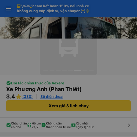
cam kết hoàn 150% nếu nhà xe
Tải app Vexere ngay!
Tải app Vexere
Mở app
Mở app
không cung cấp dịch vụ vận chuyển
(
*
)
info
Nhận ưu đãi thành viên độc
-30k/ghế khi đặt vé máy bay qua
quyền
app
Đối tác chính thức của Vexere
Xe Phương Anh (Phan Thiết)
3.4
(330)
Số điện thoại
Xem giá & lịch chạy
Chắc chắn
Hỗ trợ
Không cần
Xác nhận
keyboard_arrow_right
có chỗ
24/7
thanh toán trước
ngay lập tức