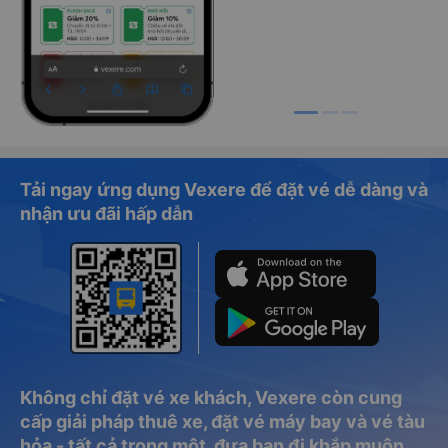
Tải ngay ứng dụng Vexere để đặt vé dễ dàng và
nhận ưu đãi hấp dẫn
Không chỉ đặt vé xe khách, Vexere còn cung
cấp giải pháp thuê xe, đặt vé máy bay và vé tàu
hỏa - tất cả trong một, đưa bạn đi khắp muôn