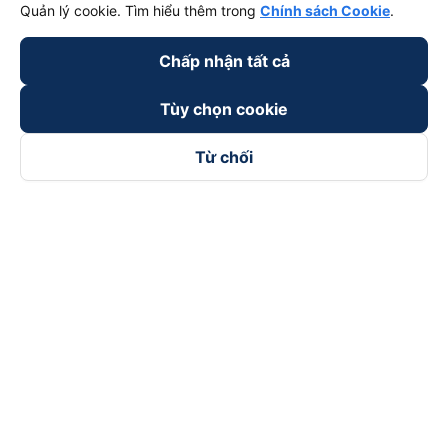
Quản lý cookie. Tìm hiểu thêm trong
Chính sách Cookie
.
Chấp nhận tất cả
Tùy chọn cookie
Từ chối
Theo dõi chúng tôi trên
Facebook
Tiktok
Youtube
Công ty TNHH Thương Mại Dịch Vụ Vexere
Địa chỉ đăng ký kinh doanh: 8C Chữ Đồng Tử, Phường Tân
Sơn Nhất, TP. Hồ Chí Minh, Việt Nam
Địa chỉ
:
Lầu 2, toà nhà H3 Circo Hoàng Diệu, 384 Hoàng Diệu,
Phường Khánh Hội, TP Hồ Chí Minh, Việt Nam
Tầng 3, toà nhà 101 Láng Hạ, 101 Láng Hạ, Phường Láng, TP.
Hà Nội, Việt Nam
Giấy chứng nhận ĐKKD số 0315133726 do Sở KH và ĐT TP.
Hồ Chí Minh cấp lần đầu ngày 27/6/2018