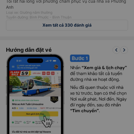
Tôi rất hài lòng với phương châm phục vụ của nhà xe Phương
Anh
Loại xe: Giường nằm thường
Tuyến đường: Bình Phước - Bình Thuận
Xem tất cả 330 đánh giá
keyboard_arrow_left
keyboard_arrow_right
Hướng dẫn đặt vé