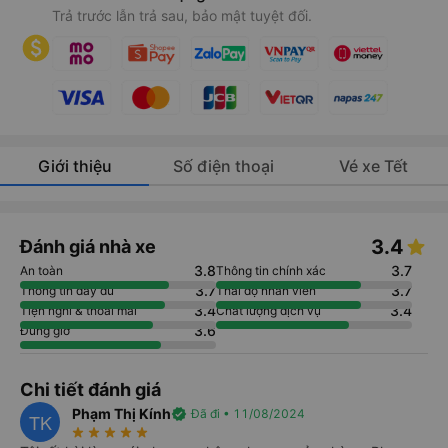
Trả trước lẫn trả sau, bảo mật tuyệt đối.
Giới thiệu
Số điện thoại
Vé xe Tết
3.4
Đánh giá nhà xe
3.8
3.7
An toàn
Thông tin chính xác
3.7
3.7
Thông tin đầy đủ
Thái độ nhân viên
3.4
3.4
Tiện nghi & thoải mái
Chất lượng dịch vụ
3.6
Đúng giờ
Chi tiết đánh giá
Phạm Thị Kính
verified
Đã đi • 11/08/2024
TK
star_rate
star_rate
star_rate
star_rate
star_rate