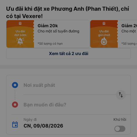
Ưu đãi khi đặt xe Phương Anh (Phan Thiết), chỉ
có tại Vexere!
fiber_manual_record
fiber_manual_record
directions_bus
directions_bus
Giảm 20k
Giảm 2
fiber_manual_record
fiber_manual_record
fiber_manual_record
fiber_manual_record
Cho một số tuyến đường
Cho một 
Ưu đãi
Ưu đãi
fiber_manual_record
fiber_manual_record
đặt sớm
giờ chót
fiber_manual_record
fiber_manual_record
fiber_manual_record
fiber_manual_record
fiber_manual_record
fiber_manual_record
*Số lượng có hạn
*Số lượng
Xem tất cả 2 ưu đãi
Nơi xuất phát
import_export
Bạn muốn đi đâu?
Ngày đi
Khứ hồi
CN, 09/08/2026