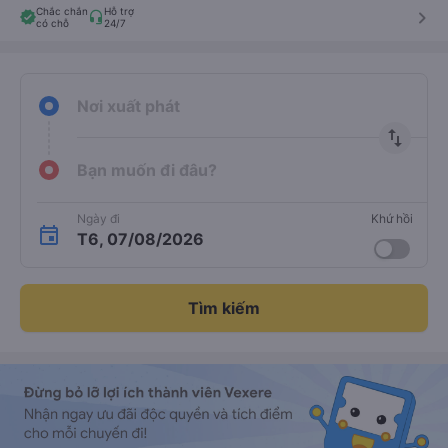
Chắc chắn
Hỗ trợ
keyboard_arrow_right
có chỗ
24/7
Nơi xuất phát
import_export
Bạn muốn đi đâu?
Ngày đi
Khứ hồi
T6, 07/08/2026
Tìm kiếm