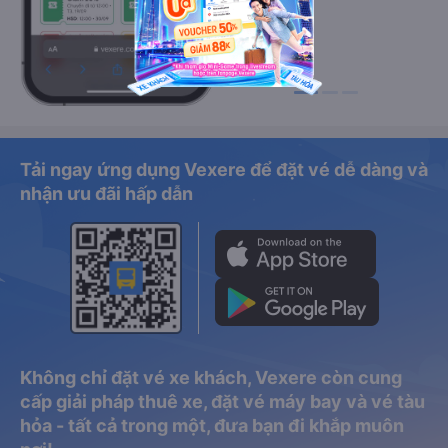
Tải ngay ứng dụng Vexere để đặt vé dễ dàng và
nhận ưu đãi hấp dẫn
Không chỉ đặt vé xe khách, Vexere còn cung
cấp giải pháp thuê xe, đặt vé máy bay và vé tàu
hỏa - tất cả trong một, đưa bạn đi khắp muôn