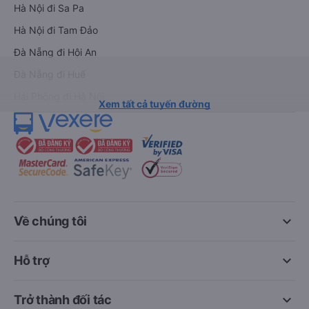
Hà Nội đi Sa Pa
Hà Nội đi Tam Đảo
Đà Nẵng đi Hội An
Đà Nẵng đi Huế
Hải Phòng đi Hà Nội
Xem tất cả tuyến đường
keyboard_arrow_down
Về chúng tôi
keyboard_arrow_down
Hỗ trợ
keyboard_arrow_down
Trở thành đối tác