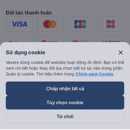
Đối tác thanh toán
close
Sử dụng cookie
Vexere dùng cookie để website hoạt động ổn định. Bạn có thể
xem chi tiết hoặc thay đổi lựa chọn bất kỳ lúc nào trong phần
Quản lý cookie. Tìm hiểu thêm trong
Chính sách Cookie
.
Chấp nhận tất cả
Tùy chọn cookie
Từ chối