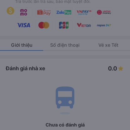
Trả trước lẫn trả sau, bảo mật tuyệt đối.
Giới thiệu
Số điện thoại
Vé xe Tết
0.0
Đánh giá nhà xe
directions_bus
Chưa có đánh giá