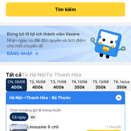
Tìm kiếm
Tất cả
Từ Hà Nội
Từ Thanh Hóa
CN, 09/08
T2, 10/08
T3, 11/08
T4, 12/08
T5, 13/08
T6, 14/08
400k
400k
400k
350k
350k
350k
expand_less
Hà Nội
Thanh Hóa - Bá Thước
Chọn khoảng giờ đi mong muốn
Cả ngày
6h
Limousine 9 chỗ
1 chuyến