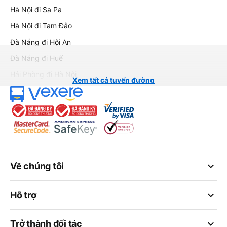
Hà Nội đi Sa Pa
Hà Nội đi Tam Đảo
Đà Nẵng đi Hội An
Đà Nẵng đi Huế
Hải Phòng đi Hà Nội
Xem tất cả tuyến đường
keyboard_arrow_down
Về chúng tôi
keyboard_arrow_down
Hỗ trợ
keyboard_arrow_down
Trở thành đối tác