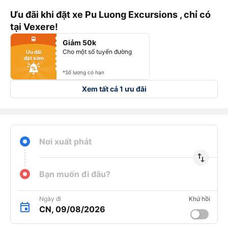
Ưu đãi khi đặt xe Pu Luong Excursions , chỉ có
tại Vexere!
fiber_manual_record
directions_bus
Giảm 50k
fiber_manual_record
fiber_manual_record
Cho một số tuyến đường
Ưu đãi
fiber_manual_record
đặt sớm
fiber_manual_record
fiber_manual_record
fiber_manual_record
*Số lượng có hạn
Xem tất cả 1 ưu đãi
Nơi xuất phát
import_export
Bạn muốn đi đâu?
Ngày đi
Khứ hồi
CN, 09/08/2026