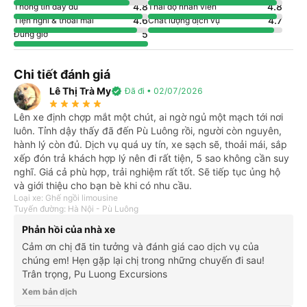
4.8
4.8
Thông tin đầy đủ
Thái độ nhân viên
4.6
4.7
Tiện nghi & thoải mái
Chất lượng dịch vụ
5
Đúng giờ
Chi tiết đánh giá
Lê Thị Trà My
verified
Đã đi • 02/07/2026
star_rate
star_rate
star_rate
star_rate
star_rate
Lên xe định chợp mắt một chút, ai ngờ ngủ một mạch tới nơi
luôn. Tỉnh dậy thấy đã đến Pù Luông rồi, người còn nguyên,
hành lý còn đủ. Dịch vụ quá uy tín, xe sạch sẽ, thoải mái, sắp
xếp đón trả khách hợp lý nên đi rất tiện, 5 sao không cần suy
nghĩ. Giá cả phù hợp, trải nghiệm rất tốt. Sẽ tiếp tục ủng hộ
và giới thiệu cho bạn bè khi có nhu cầu.
Loại xe: Ghế ngồi limousine
Tuyến đường: Hà Nội - Pù Luông
Phản hồi của nhà xe
Cảm ơn chị đã tin tưởng và đánh giá cao dịch vụ của
chúng em! Hẹn gặp lại chị trong những chuyến đi sau!
Trân trọng, Pu Luong Excursions
Xem bản dịch