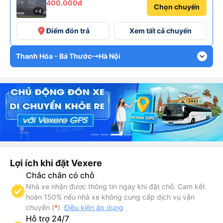
400.000đ
Chọn chuyến
+4
place
Điểm đón trả
Xem tất cả chuyến
expand_more
Thanh Hóa - Bá Thước
Hà Nội
Lợi ích khi đặt Vexere
Chắc chắn có chỗ
Nhà xe nhận được thông tin ngay khi đặt chỗ. Cam kết
hoàn 150% nếu nhà xe không cung cấp dịch vụ vận
chuyển (
*
).
Điều kiện áp dụng
Hỗ trợ 24/7