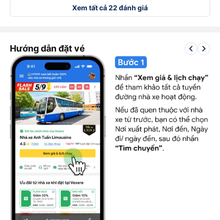
Xem tất cả 22 đánh giá
keyboard_arrow_left
keyboard_arrow_right
Hướng dẫn đặt vé