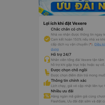
Lợi ích khi đặt Vexere
Chắc chắn có chỗ
Nhà xe nhận được thông tin ngay k
Cam kết hoàn 150% nếu nhà xe kh
cấp dịch vụ vận chuyển (
*
).
Điều k
dụng
Hỗ trợ 24/7
Nhân viên tổng đài Vexere tận tâm
hỗ trợ khi gặp trục trặc hoặc sự cố.
Được chọn chỗ ngồi
Được chọn điểm đón trả mong muố
Thông tin chính xác
Lịch chạy, giá vé cập nhật liên tục 
Nhiều ưu đãi
Hàng ngàn mã giảm giá cùng chươn
FlashSale, Ưu đãi đặt sớm và đặt c