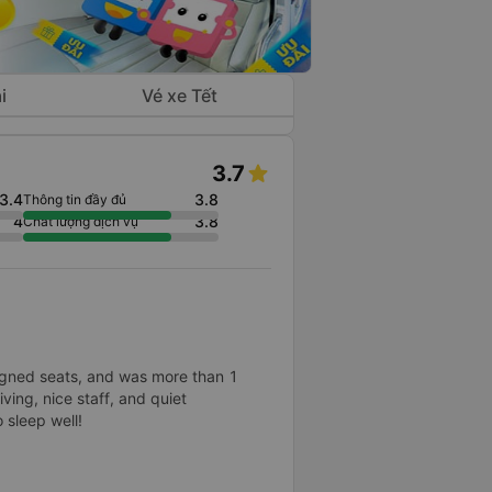
i
Vé xe Tết
3.7
3.4
3.8
Thông tin đầy đủ
4
3.8
Chất lượng dịch vụ
signed seats, and was more than 1
ving, nice staff, and quiet
 sleep well!