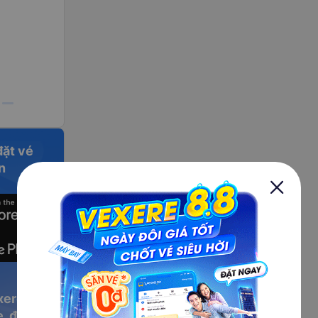
đặt vé
n
xere
, đặt vé