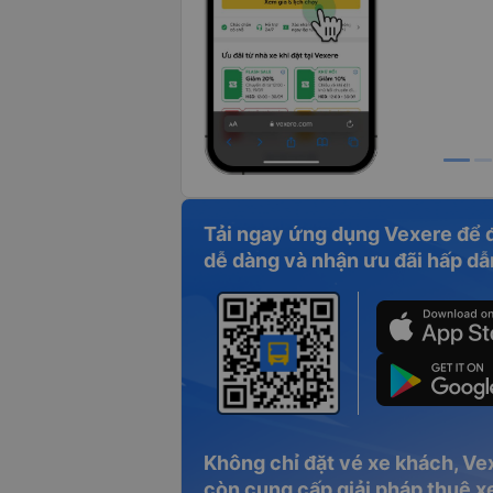
Tải ngay ứng dụng Vexere để 
dễ dàng và nhận ưu đãi hấp dẫ
Không chỉ đặt vé xe khách, Ve
còn cung cấp giải pháp thuê xe