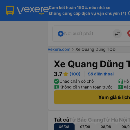
Cam kết hoàn 150% nếu nhà xe

không cung cấp dịch vụ vận chuyển (*)
in
import_export
Nơi xuất phát
Vexere.com
chevron_right
Xe Quang Dũng TQĐ
Xe Quang Dũng 
3.7
(100)
Số điện thoại
Chắc chắn có chỗ
Hỗ 
Không cần thanh toán trước
Xác
Xem giá & lịc
Tất cả
Từ Bắc Giang
Từ Hà Nội
06/08
07/08
08/08
09/0