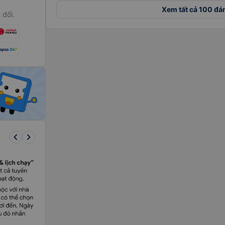
Xem tất cả 100 đá
 đối.
keyboard_arrow_left
keyboard_arrow_right