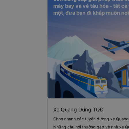
máy bay và vé tàu hỏa - tất cả
một, đưa bạn đi khắp muôn nơi
Xe Quang Dũng TQĐ
Chọn nhanh các tuyến đường xe Quan
Những câu hỏi thường gặp về nhà xe 