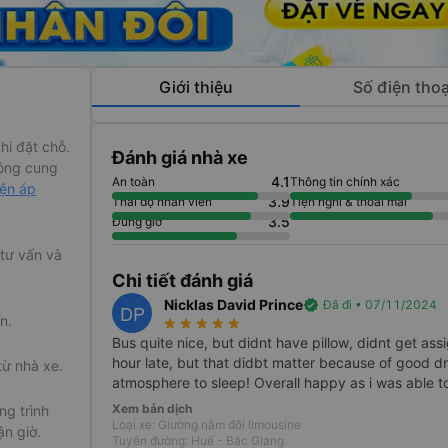
Giới thiệu
Số điện thoạ
hi đặt chỗ.
Đánh giá nhà xe
ông cung
4.1
An toàn
Thông tin chính xác
iện áp
3.9
Thái độ nhân viên
Tiện nghi & thoải mái
3.5
Đúng giờ
 tư vấn và
Chi tiết đánh giá
Nicklas David Prince
verified
Đã đi • 07/11/2024
DP
n.
star_rate
star_rate
star_rate
star_rate
star_rate
Bus quite nice, but didnt have pillow, didnt get as
hour late, but that didbt matter because of good dri
từ nhà xe.
atmosphere to sleep! Overall happy as i was able to
Xem bản dịch
g trình
Loại xe: Giường nằm đôi limousine
ận giờ.
Tuyến đường: Huế - Bắc Giang