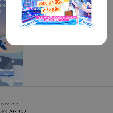
 trong
!
g Dũng TQĐ
Quang Dũng TQĐ