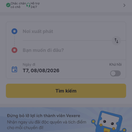
Chắc chắn
Hỗ trợ
keyboard_arrow_right
có chỗ
24/7
Nơi xuất phát
import_export
Bạn muốn đi đâu?
Ngày đi
Khứ hồi
T7, 08/08/2026
Tìm kiếm