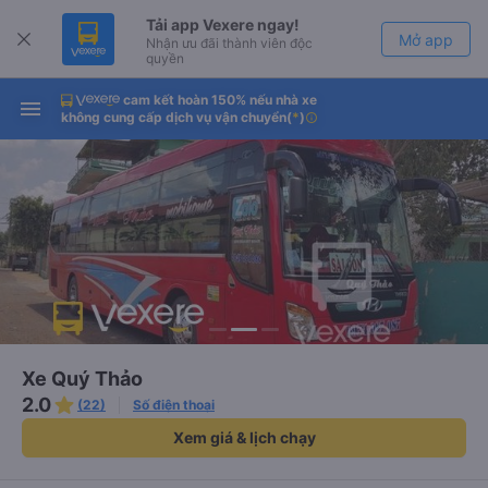
Tải app Vexere ngay!
Mở app
Nhận ưu đãi thành viên độc
quyền
cam kết hoàn 150% nếu nhà xe
Tải app Vexere
Mở app
không cung cấp dịch vụ vận chuyển
(
*
)
info
-30k/ghế khi đặt vé máy bay qua
app
Xe Quý Thảo
2.0
(22)
Số điện thoại
Xem giá & lịch chạy