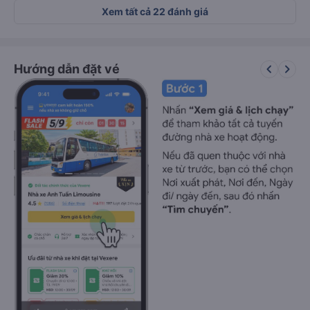
Xem tất cả 22 đánh giá
keyboard_arrow_left
keyboard_arrow_right
Hướng dẫn đặt vé