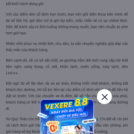
kết khởi hành đúng giờ.
Với các điểm đón cố định hẹn trước, bạn nên giữ điện thoại bên mình để
tài xế liên hệ, giờ đón chỉ là giờ dự kiến, chắc chắn sẽ có sự chênh lệch.
Nên để tránh xảy ra tình huống không mong muốn, bạn nên chuẩn bị sớm
hơn giờ hẹn.
Nhân viên phục vụ nhiệt tình, chu đáo, tư vấn chuyên nghiệp giải đáp các
thắc mắc của khách hàng.
Bên cạnh đó, về cơ sở vật chất, xe giường nằm đời mới cung cấp nội thất
tiện nghi, sang trọng, có wifi, khăn lạnh, nước uống, máy lạnh, đèn
Led,v.v...
Đội ngũ tài xế tận tâm, lái xe an toàn, không nhồi nhét khách, không bắt
khách dọc đường, chỉ hỗ trợ đón tại các điểm cố định với khách đã liên hệ
đặt vé trước. Với các chuyến xe đi đêm, tài xế vẫn chạy tốc độ vừa phải,
khách hàng có thể ngủ hoặc nghỉ ngơi dưỡng sức trên suốt chặng đường
đi.
Xe Quý Thảo còn hỗ trợ gửi hàng tại các đầu văn phòng. Chi tiết về chi phí
và cách thức gửi hàng, bạn cần liên hệ trước tại các đầu văn phòng, phí
gửi hàng sẽ tùy thuộc theo loại hàng và kích thước, khối lượng.