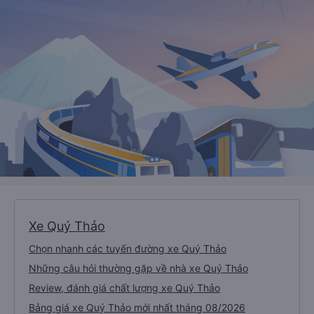
Xe Quý Thảo
Chọn nhanh các tuyến đường xe Quý Thảo
Những câu hỏi thường gặp về nhà xe Quý Thảo
Review, đánh giá chất lượng xe Quý Thảo
Bảng giá xe Quý Thảo mới nhất tháng 08/2026