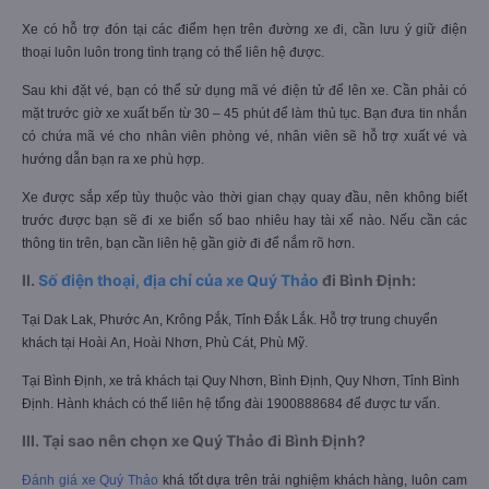
Xe có hỗ trợ đón tại các điểm hẹn trên đường xe đi, cần lưu ý giữ điện
thoại luôn luôn trong tình trạng có thể liên hệ được.
Sau khi đặt vé, bạn có thể sử dụng mã vé điện tử để lên xe. Cần phải có
mặt trước giờ xe xuất bến từ 30 – 45 phút để làm thủ tục. Bạn đưa tin nhắn
có chứa mã vé cho nhân viên phòng vé, nhân viên sẽ hỗ trợ xuất vé và
hướng dẫn bạn ra xe phù hợp.
Xe được sắp xếp tùy thuộc vào thời gian chạy quay đầu, nên không biết
trước được bạn sẽ đi xe biển số bao nhiêu hay tài xế nào. Nếu cần các
thông tin trên, bạn cần liên hệ gần giờ đi để nắm rõ hơn.
II.
Số điện thoại, địa chỉ của xe Quý Thảo
đi Bình Định:
Tại Dak Lak, Phước An, Krông Pắk, Tỉnh Đắk Lắk. Hỗ trợ trung chuyển
khách tại Hoài An, Hoài Nhơn, Phù Cát, Phù Mỹ.
Tại Bình Định, xe trả khách tại Quy Nhơn, Bình Định, Quy Nhơn, Tỉnh Bình
Định. Hành khách có thể liên hệ tổng đài 1900888684 để được tư vấn.
III. Tại sao nên chọn xe Quý Thảo đi Bình Định?
Đánh giá xe Quý Thảo
khá tốt dựa trên trải nghiệm khách hàng, luôn cam