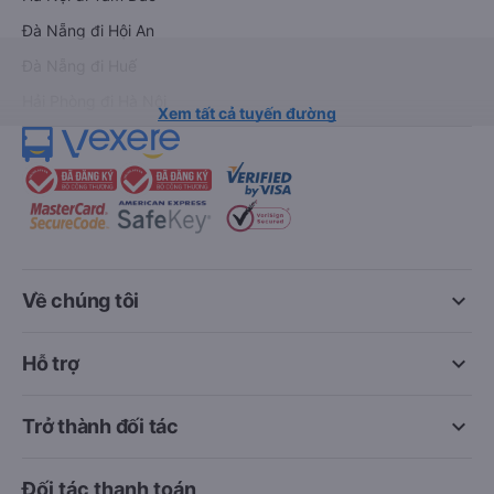
Đà Nẵng đi Hội An
Đà Nẵng đi Huế
Hải Phòng đi Hà Nội
Xem tất cả tuyến đường
keyboard_arrow_down
Về chúng tôi
keyboard_arrow_down
Hỗ trợ
keyboard_arrow_down
Trở thành đối tác
Đối tác thanh toán