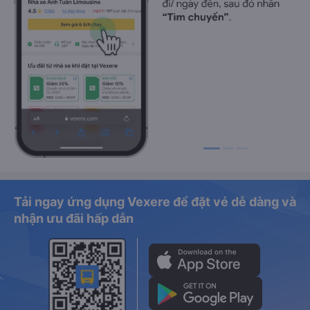
Tải ngay ứng dụng Vexere để đặt vé dễ dàng và
nhận ưu đãi hấp dẫn