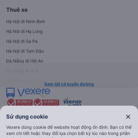
Thuê xe
Hà Nội đi Ninh Bình
Hà Nội đi Hạ Long
Hà Nội đi Sa Pa
Hà Nội đi Tam Đảo
Đà Nẵng đi Hội An
Đà Nẵng đi Huế
Hải Phòng đi Hà Nội
Xem tất cả tuyến đường
close
Sử dụng cookie
Vexere dùng cookie để website hoạt động ổn định. Bạn có thể
xem chi tiết hoặc thay đổi lựa chọn bất kỳ lúc nào trong phần
keyboard_arrow_down
Về chúng tôi