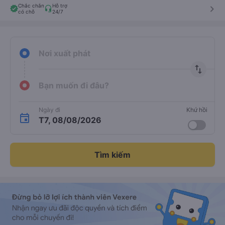
Chắc chắn
Hỗ trợ
keyboard_arrow_right
có chỗ
24/7
Nơi xuất phát
import_export
Bạn muốn đi đâu?
Ngày đi
Khứ hồi
T7, 08/08/2026
Tìm kiếm