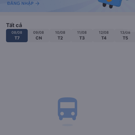
Tất cả
08/08
09/08
10/08
11/08
12/08
13/08
T7
CN
T2
T3
T4
T5
directions_bus