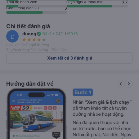
1
3.7
Thái độ nhân viên
Tiện nghi & thoải mái
3
Chất lượng dịch vụ
Chi tiết đánh giá
duong
verified
Đã đi • 24/11/2018
D
star_rate
star_rate
star_rate
star_rate
star_rate
Loại xe: Ghế ngồi thường
Tuyến đường: Đắk Nông - Bình Định
Xem tất cả 3 đánh giá
keyboard_arrow_left
keyboard_arrow_right
Hướng dẫn đặt vé