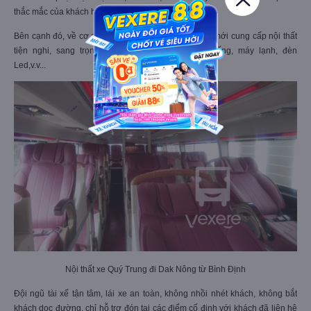
thắc mắc của khách hàng.
Bên cạnh đó, về cơ sở vật chất, xe giường nằm đời mới cung cấp nội thất
tiện nghi, sang trọng, có wifi, khăn lạnh, nước uống, máy lạnh, đèn
Led,v.v...
Nội thất xe Quý Trung đi Dak Nông từ Bình Định
Đội ngũ tài xế tận tâm, lái xe an toàn, không nhồi nhét khách, không bắt
khách dọc đường, chỉ hỗ trợ đón tại các điểm cố định với khách đã liên hệ