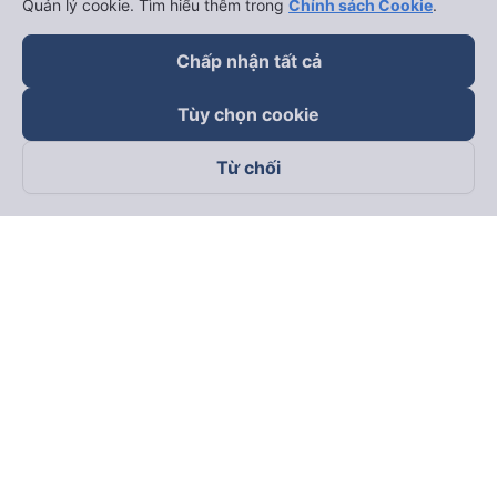
Quản lý cookie. Tìm hiểu thêm trong
Chính sách Cookie
.
keyboard_arrow_down
Hỗ trợ
Chấp nhận tất cả
Tùy chọn cookie
keyboard_arrow_down
Trở thành đối tác
Từ chối
Đối tác thanh toán