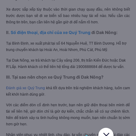
Xe được sắp xếp tùy thuộc vào thời gian chạy quay đầu, nên không biết
trước được bạn sẽ đi xe biển số bao nhiêu hay tài xế nào. Nếu cần các
thông tin trên, bạn cần liên hệ gần giờ đi để nắm rõ hơn.
II.
Số điện thoại, địa chỉ của xe Quý Trung
đi Dak Nông:
Tại Bình Định, xe xuất phát tại số 64 Nguyễn Huệ, TT Bình Dương. Hỗ trợ
trung chuyển khách tại Hoài An, Hoài Nhơn, Phù Cát, Phù Mỹ.
Tại Dak Nông, xe trả khách tại Cây xăng 206, thị trấn Kiến Đức hoặc Dak
R’Lấp. Hành khách có thể liên hệ tổng đài 1900888684 để được tư vấn.
III. Tại sao nên chọn xe Quý Trung đi Dak Nông?
Đánh giá xe Quý Trung
khá tốt dựa trên trải nghiệm khách hàng, luôn cam
kết khởi hành đúng giờ.
Với các điểm đón cố định hẹn trước, bạn nên giữ điện thoại bên mình để
tài xế liên hệ, giờ đón chỉ là giờ dự kiến, chắc chắn sẽ có sự chênh lệch.
Nên để tránh xảy ra tình huống không mong muốn, bạn nên chuẩn bị sớm
hơn giờ hẹn.
Nhân viên phục vụ nhiệt tình, chu đáo, tư vấn chuyên nghiệp giải đáp các