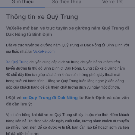
Giới thiệu
Số điện thoại
Vé xe Tết
Thông tin xe Quý Trung
VeXeRe mở bán vé trực tuyến xe giường nằm Quý Trung đi
Dak Nông từ Bình Định
Đặt vé trực tuyến xe giường nằm Quý Trung đi Dak Nông từ Bình Định với
giá thấp nhất tại
VeXeRe.com
Xe Quý Trung
chuyên cung cấp dịch vụ trung chuyển hành khách trên
tuyến đường từ thủ đô Bình Định đi Dak Nông. Cung cấp xe giường nằm
40 chỗ đầy tiện ích giúp các hành khách có những phút giây thoải mái
trong suốt cả hành trình. Hãng xe Quý Trung luôn lắng nghe ý kiến đóng
góp của khách hàng để cải thiện chất lượng dịch vụ ngày một tốt hơn.
I.Đặt vé
xe Quý Trung đi Dak Nông
từ Bình Định và các vấn
đề cần lưu ý:
Vị trí còn trống khi đặt vé xe Quý Trung sẽ tùy thuộc vào thời điểm khách
hàng liên hệ. Thường vào các ngày cuối tuần, lượng hành khách di chuyển
sẽ nhiều hơn, nên để có được vị trí tốt, bạn cần lập kế hoạch sớm và liên
hệ đặt giữ chỗ trước.