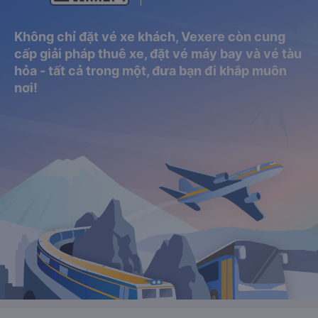
Không chỉ đặt vé xe khách, Vexere còn cung
cấp giải pháp thuê xe, đặt vé máy bay và vé tàu
hỏa - tất cả trong một, đưa bạn đi khắp muôn
nơi!