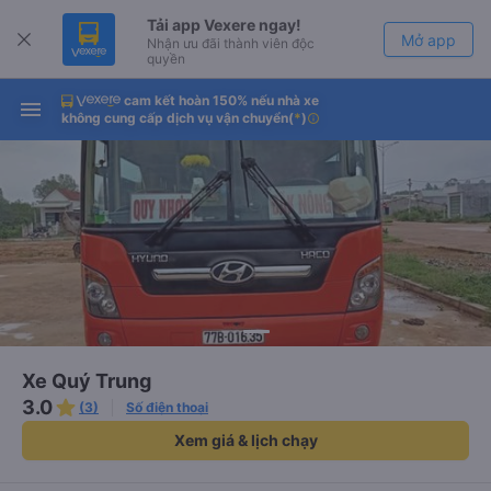
Tải app Vexere ngay!
Mở app
Nhận ưu đãi thành viên độc
quyền
cam kết hoàn 150% nếu nhà xe
Tải app Vexere
Mở app
không cung cấp dịch vụ vận chuyển
(
*
)
info
-30k/ghế khi đặt vé máy bay qua
app
Xe Quý Trung
3.0
(3)
Số điện thoại
Xem giá & lịch chạy