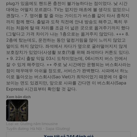
plug가 있음에도 핸드폰 충전이 불가능하다는 점이었다. 낮 시간
대에는 어떨지 모르겠다. TV는 없지만 애초에 볼 생각도 없었으니
괜찮다. - 7. 영어를 할 줄 아는 가이드가 버스를 같이 타서 종착지
까지 함께 했다. 출발과 도착 직전에 안내 방송도 해주고, 특히 우
리는 처음에 탈 때 자리를 조금 더 넓은 곳으로 옮겨주기까지 했다
(그렇다고 가격 차이가 나는 1층으로는 옮겨주지 않았다). +++ 8.
2층에 탔는데도, 운전하는 동안 덜컹거림을 많이 느끼지 않았고
멀미도 하지 않았다. 좌석에서 자다가 옆으로 굴러떨어지지 않게
보호장치가 있었다(사생활 보호(?)를 위해 좌석마다 커튼도 있다).
+ 9. 22시 출발 익일 03시 도착이었는데, 06시까지 버스 안에서
잘 수 있게 해주었다. ++ 주로 낮 시간에만 운행되는 버스회사라는
점이 매우매우 아쉬울 정도로, 서비스가 완벽했다. 사파에서 하노
이로 돌아오는 버스회사(Sao Viet)가 최악이었기 때문에 더 좋아
보이는 면도 있겠지만, 앞으로 사파를 간다면 이 버스회사(Sapa
Express) 시간표부터 확인할 것 같다.
Xem bản dịch
Loại xe: Giường nằm limousine
Tuyến đường: Hà Nội - Sapa (Giường)
Xem tất cả 244 đánh giá