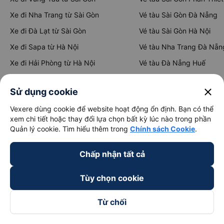
Xe đi Nha Trang từ Sài Gòn
Vé tàu Sài Gòn Đà Nẵng
Xe đi Đà Lạt từ Sài Gòn
Vé tàu Sài Gòn Hà Nội
Xe đi Sapa từ Hà Nội
Vé tàu Nha Trang Đà Nẵn
Xe đi Hải Phòng từ Hà Nội
Vé tàu Đà Nẵng Huế
Xe đi Vinh từ Hà Nội
Vé tàu Hà Nội Vinh
close
Sử dụng cookie
Vexere dùng cookie để website hoạt động ổn định. Bạn có thể
Thuê xe
xem chi tiết hoặc thay đổi lựa chọn bất kỳ lúc nào trong phần
Quản lý cookie. Tìm hiểu thêm trong
Chính sách Cookie
.
Hà Nội đi Ninh Bình
Hà Nội đi Hạ Long
Chấp nhận tất cả
Hà Nội đi Sa Pa
Tùy chọn cookie
Hà Nội đi Tam Đảo
Đà Nẵng đi Hội An
Từ chối
Đà Nẵng đi Huế