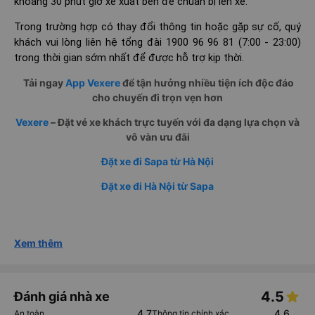
khoảng 30 phút giờ xe xuất bến để chuẩn bị lên xe.
Trong trường hợp có thay đổi thông tin hoặc gặp sự cố, quý
khách vui lòng liên hệ tổng đài 1900 96 96 81 (7:00 - 23:00)
trong thời gian sớm nhất để được hỗ trợ kịp thời.
Tải ngay
App Vexere
để tận hưởng nhiều tiện ích độc đáo
cho chuyến đi trọn vẹn hơn
Vexere
– Đặt vé xe khách trực tuyến với đa dạng lựa chọn và
vô vàn ưu đãi
Đặt xe đi Sapa từ Hà Nội
Đặt xe đi Hà Nội từ Sapa
Xem thêm
4.5
Đánh giá nhà xe
4.7
4.6
An toàn
Thông tin chính xác