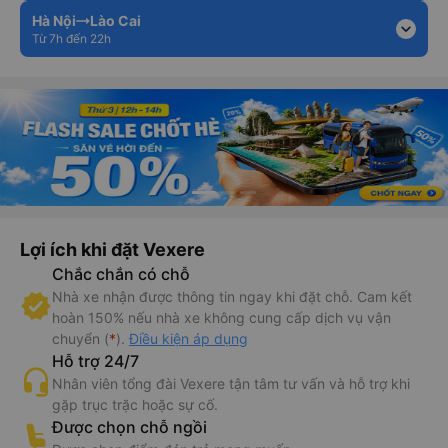
Hà Nội
Lào Cai
expand_more
Từ 7h đến 22h
Lợi ích khi đặt Vexere
Chắc chắn có chỗ
Nhà xe nhận được thông tin ngay khi đặt chỗ. Cam kết
hoàn 150% nếu nhà xe không cung cấp dịch vụ vận
chuyển (
*
).
Điều kiện áp dụng
Hỗ trợ 24/7
Nhân viên tổng đài Vexere tận tâm tư vấn và hỗ trợ khi
gặp trục trặc hoặc sự cố.
Được chọn chỗ ngồi