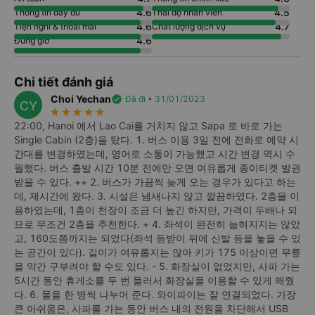
4.6
4.5
Thông tin đầy đủ
Thái độ nhân viên
4.6
4.7
Tiện nghi & thoải mái
Chất lượng dịch vụ
4.6
Đúng giờ
Chi tiết đánh giá
Choi Yechan
verified
Đã đi • 31/01/2023
CY
star_rate
star_rate
star_rate
star_rate
star_rate
22:00, Hanoi 에서 Lao Cai를 거치지 않고 Sapa 로 바로 가는
Single Cabin (2층)을 탔다. 1. 버스 이용 3일 전에 전화로 예약 시
간대를 변경하였는데, 영어로 소통이 가능했고 시간 변경 역시 수
월했다. 버스 출발 시간 10분 전에만 오면 여유롭게 종이티켓 발권
받을 수 있다. ++ 2. 버스가 가끔씩 늦게 오는 경우가 있다고 하는
데, 제시간에 왔다. 3. 시설은 냄새나지 않고 깔끔하였다. 2층을 이
용하였는데, 1층이 천장이 조금 더 높긴 하지만, 가격이 두배나 되
므로 무조건 2층을 추천한다. + 4. 좌석이 완전히 눕혀지지는 않았
고, 160도쯤까지는 되었다(좌석 등받이 뒤에 신발 등을 놓을 수 있
는 공간이 있다). 길이가 여유롭지는 않아 키가 175 이상이면 무릎
을 약간 구부려야 할 수도 있다. - 5. 화장실이 없었지만, 사파 가는
5시간 동안 휴게소를 두 번 들러서 화장실을 이용할 수 있게 해줬
다. 6. 물을 한 병씩 나누어 준다. 와이파이는 잘 연결되었다. 가장
큰 아쉬움은, 사파를 가는 동안 버스 내의 전원을 차단해서 USB