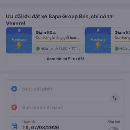
Ưu đãi khi đặt xe Sapa Group Bus, chỉ có tại
Vexere!
fiber_manual_record
fiber_manual_record
directions_bus
directions_bus
Giảm 50%
Giảm 50
fiber_manual_record
fiber_manual_record
fiber_manual_record
fiber_manual_record
Đơn hàng không giới hạn số lượng vé
fiber_manual_record
fiber_manual_record
Flash sale
Flash sale
fiber_manual_record
fiber_manual_record
fiber_manual_record
fiber_manual_record
fiber_manual_record
schedule
fiber_manual_record
schedule
Hiệu lực từ 11:00 • T7, 08/08
Xem tất cả 5 ưu đãi
Nơi xuất phát
import_export
Bạn muốn đi đâu?
Ngày đi
Khứ hồi
T6, 07/08/2026