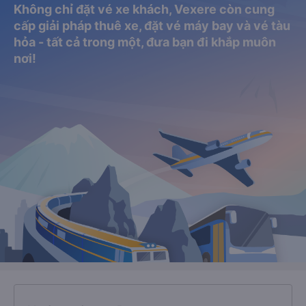
Không chỉ đặt vé xe khách, Vexere còn cung
cấp giải pháp thuê xe, đặt vé máy bay và vé tàu
hỏa - tất cả trong một, đưa bạn đi khắp muôn
nơi!