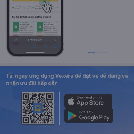
Tải ngay ứng dụng Vexere để đặt vé dễ dàng và
nhận ưu đãi hấp dẫn