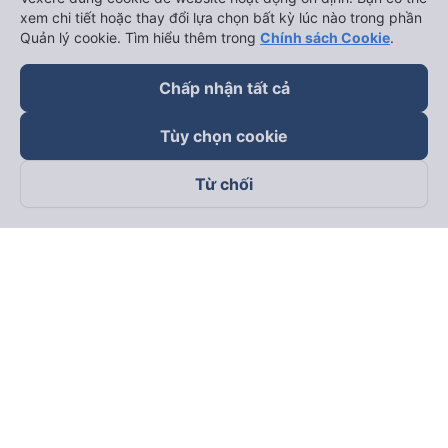
keyboard_arrow_down
Hỗ trợ
xem chi tiết hoặc thay đổi lựa chọn bất kỳ lúc nào trong phần
Quản lý cookie. Tìm hiểu thêm trong
Chính sách Cookie
.
keyboard_arrow_down
Trở thành đối tác
Chấp nhận tất cả
Đối tác thanh toán
Tùy chọn cookie
Từ chối