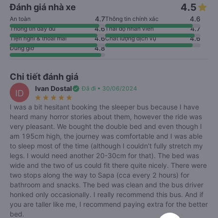
4.5
Đánh giá nhà xe
4.7
4.6
An toàn
Thông tin chính xác
4.6
4.7
Thông tin đầy đủ
Thái độ nhân viên
4.6
4.6
Tiện nghi & thoải mái
Chất lượng dịch vụ
4.8
Đúng giờ
Chi tiết đánh giá
Ivan Dostal
verified
Đã đi • 30/06/2024
ID
star_rate
star_rate
star_rate
star_rate
star_rate
I was a bit hesitant booking the sleeper bus because I have
heard many horror stories about them, however the ride was
very pleasant. We bought the double bed and even though I
am 195cm high, the journey was comfortable and I was able
to sleep most of the time (although I couldn’t fully stretch my
legs. I would need another 20-30cm for that). The bed was
wide and the two of us could fit there quite nicely. There were
two stops along the way to Sapa (cca every 2 hours) for
bathroom and snacks. The bed was clean and the bus driver
honked only occasionally. I really recommend this bus. And if
you are taller like me, I recommend paying extra for the better
bed.