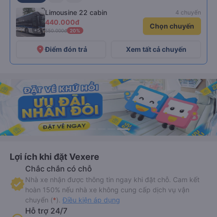
Limousine 22 cabin
4 chuyến
440.000đ
Chọn chuyến
+5
550.000đ
20%
place
Điểm đón trả
Xem tất cả chuyến
Lợi ích khi đặt Vexere
Chắc chắn có chỗ
Nhà xe nhận được thông tin ngay khi đặt chỗ. Cam kết
hoàn 150% nếu nhà xe không cung cấp dịch vụ vận
chuyển (
*
).
Điều kiện áp dụng
Hỗ trợ 24/7