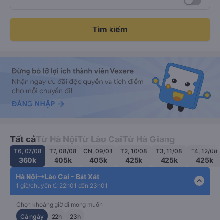
Tìm kiếm
Tất cả
Từ Hà Nội
Từ Lào Cai
Từ Hà Giang
T6, 07/08
T7, 08/08
CN, 09/08
T2, 10/08
T3, 11/08
T4, 12/08
360k
405k
405k
425k
425k
425k
Hà Nội
Lào Cai - Bát Xát
expand_less
1 giờ/chuyến từ 22h01 đến 23h01
Chọn khoảng giờ đi mong muốn
Cả ngày
22h
23h