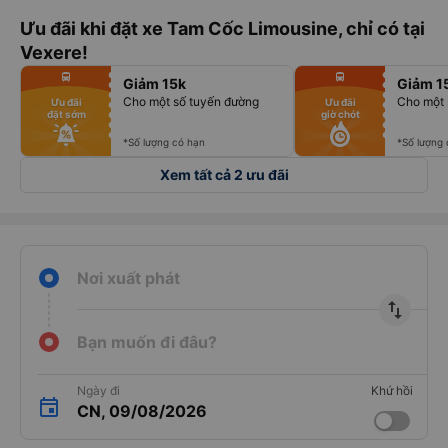
Ưu đãi khi đặt xe Tam Cốc Limousine, chỉ có tại
Vexere!
fiber_manual_record
fiber_manual_record
directions_bus
directions_bus
Giảm 15k
Giảm 1
fiber_manual_record
fiber_manual_record
fiber_manual_record
fiber_manual_record
Cho một số tuyến đường
Cho một 
Ưu đãi
Ưu đãi
fiber_manual_record
fiber_manual_record
đặt sớm
giờ chót
fiber_manual_record
fiber_manual_record
fiber_manual_record
fiber_manual_record
fiber_manual_record
fiber_manual_record
*Số lượng có hạn
*Số lượng
Xem tất cả 2 ưu đãi
Nơi xuất phát
import_export
Bạn muốn đi đâu?
Ngày đi
Khứ hồi
CN, 09/08/2026