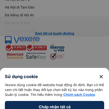
Hà Nội đi Tam Đảo
Đà Nẵng đi Hội An
Đà Nẵng đi Huế
Hải Phòng đi Hà Nội
Xem tất cả tuyến đường
keyboard_arrow_down
Về chúng tôi
close
Sử dụng cookie
Vexere dùng cookie để website hoạt động ổn định. Bạn có thể
keyboard_arrow_down
Hỗ trợ
xem chi tiết hoặc thay đổi lựa chọn bất kỳ lúc nào trong phần
Quản lý cookie. Tìm hiểu thêm trong
Chính sách Cookie
.
keyboard_arrow_down
Trở thành đối tác
Chấp nhận tất cả