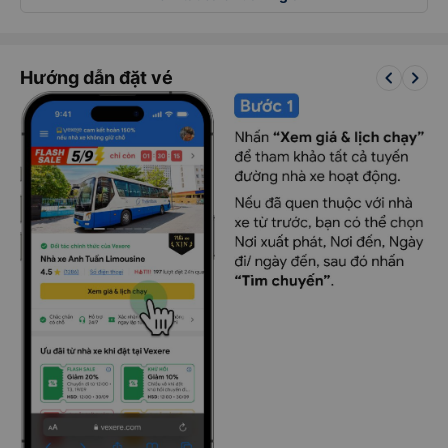
keyboard_arrow_left
keyboard_arrow_right
Hướng dẫn đặt vé