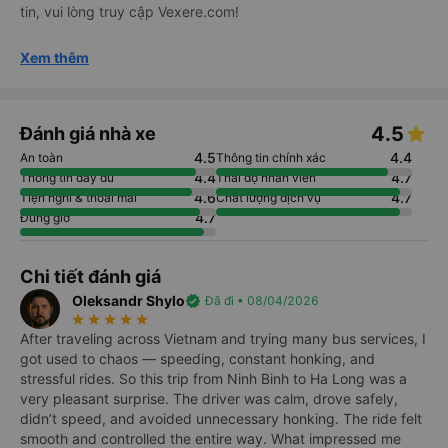
tin, vui lòng truy cập Vexere.com!
Xem thêm
4.5
Đánh giá nhà xe
4.5
4.4
An toàn
Thông tin chính xác
4.4
4.7
Thông tin đầy đủ
Thái độ nhân viên
4.6
4.7
Tiện nghi & thoải mái
Chất lượng dịch vụ
4.7
Đúng giờ
Chi tiết đánh giá
Oleksandr Shylo
verified
Đã đi • 08/04/2026
star_rate
star_rate
star_rate
star_rate
star_rate
After traveling across Vietnam and trying many bus services, I
got used to chaos — speeding, constant honking, and
stressful rides. So this trip from Ninh Binh to Ha Long was a
very pleasant surprise. The driver was calm, drove safely,
didn’t speed, and avoided unnecessary honking. The ride felt
smooth and controlled the entire way. What impressed me