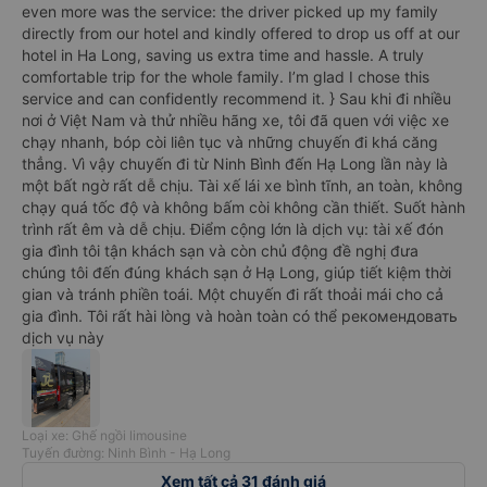
even more was the service: the driver picked up my family
directly from our hotel and kindly offered to drop us off at our
hotel in Ha Long, saving us extra time and hassle. A truly
comfortable trip for the whole family. I’m glad I chose this
service and can confidently recommend it. } Sau khi đi nhiều
nơi ở Việt Nam và thử nhiều hãng xe, tôi đã quen với việc xe
chạy nhanh, bóp còi liên tục và những chuyến đi khá căng
thẳng. Vì vậy chuyến đi từ Ninh Bình đến Hạ Long lần này là
một bất ngờ rất dễ chịu. Tài xế lái xe bình tĩnh, an toàn, không
chạy quá tốc độ và không bấm còi không cần thiết. Suốt hành
trình rất êm và dễ chịu. Điểm cộng lớn là dịch vụ: tài xế đón
gia đình tôi tận khách sạn và còn chủ động đề nghị đưa
chúng tôi đến đúng khách sạn ở Hạ Long, giúp tiết kiệm thời
gian và tránh phiền toái. Một chuyến đi rất thoải mái cho cả
gia đình. Tôi rất hài lòng và hoàn toàn có thể рекомендовать
dịch vụ này
Loại xe: Ghế ngồi limousine
Tuyến đường: Ninh Bình - Hạ Long
Xem tất cả 31 đánh giá