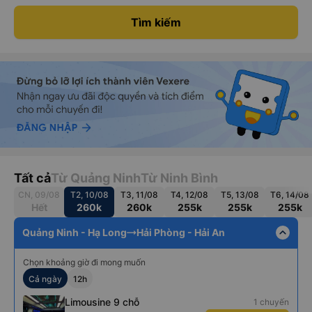
Tìm kiếm
Tất cả
Từ Quảng Ninh
Từ Ninh Bình
CN, 09/08
T2, 10/08
T3, 11/08
T4, 12/08
T5, 13/08
T6, 14/08
Hết
260k
260k
255k
255k
255k
expand_less
Quảng Ninh - Hạ Long
Hải Phòng - Hải An
Chọn khoảng giờ đi mong muốn
Cả ngày
12h
Limousine 9 chỗ
1 chuyến