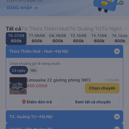
Tất cả
Từ Thừa Thiên Huế
Từ Quảng Trị
Từ Nghệ A
T6, 07/08
T7, 08/08
CN, 09/08
T2, 10/08
T3, 11/08
T4, 12/08
600k
600k
600k
600k
600k
600k
expand_less
Thừa Thiên Huế - Huế
Hà Nội
Chọn khoảng giờ đi mong muốn
Cả ngày
19h
Limousine 22 giường phòng (WC)
1 chuyến
650.000đ
Chọn chuyến
+7
place
Điểm đón trả
Xem tất cả chuyến
expand_more
TX. Quảng Trị
Hà Nội