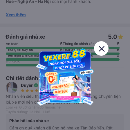
Huế – Nghệ An – Hà Nội
của mọi hành khách.
Xem thêm
5.0
Đánh giá nhà xe
5
5
An toàn
Thông tin chính xác
5
5
Thông tin đầy đủ
Thái độ nhân viên
4.9
5
Tiện nghi & thoải mái
Chất lượng dịch vụ
5
Đúng giờ
Chi tiết đánh giá
Duyên
verified
Đã đi • 12/06/2026
star_rate
star_rate
star_rate
star_rate
star_rate
Nhân viên siêu thân thiện, nhiệt tình, có xe trung chuyển tiện
lợi, xe mới nên cái gì cũng sạch sẽ. 10/10
Loại xe: Giường nằm đôi limousine
Tuyến đường: Hà Nội - Huế
Phản hồi của nhà xe
Cảm ơn quý khách đã ủng hộ nhà xe Tân Bảo Yến. Rất