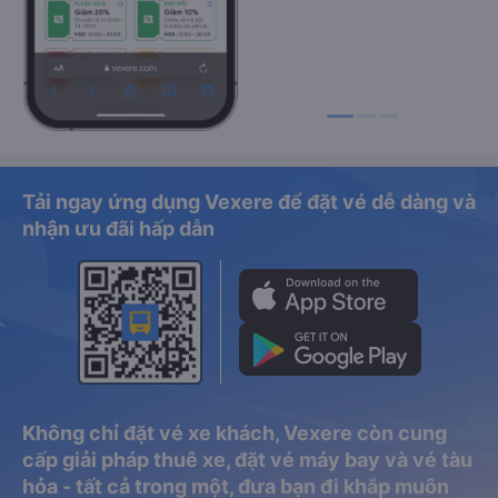
Tải ngay ứng dụng Vexere để đặt vé dễ dàng và
nhận ưu đãi hấp dẫn
Không chỉ đặt vé xe khách, Vexere còn cung
cấp giải pháp thuê xe, đặt vé máy bay và vé tàu
hỏa - tất cả trong một, đưa bạn đi khắp muôn