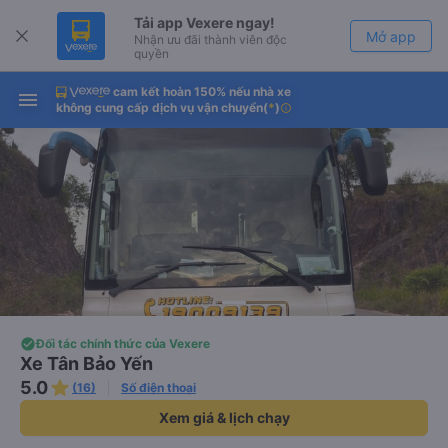
Tải app Vexere ngay!
Mở app
Nhận ưu đãi thành viên độc
quyền
cam kết hoàn 150% nếu nhà xe
Tải app Vexere
Mở app
không cung cấp dịch vụ vận chuyển
(
*
)
info
-30k/ghế khi đặt vé máy bay qua
app
Đối tác chính thức của Vexere
Xe Tân Bảo Yến
5.0
(16)
Số điện thoại
Xem giá & lịch chạy