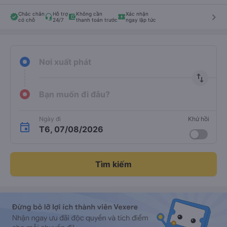
Chắc chắn
Hỗ trợ
Không cần
Xác nhận
keyboard_arrow_right
có chỗ
24/7
thanh toán trước
ngay lập tức
Nơi xuất phát
import_export
Bạn muốn đi đâu?
Ngày đi
Khứ hồi
T6, 07/08/2026
Tìm kiếm