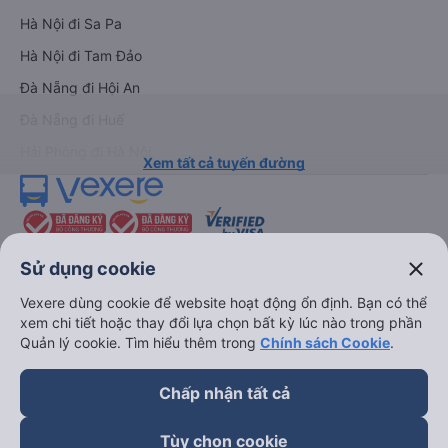
Hà Nội đi Sa Pa
Hà Nội đi Tam Đảo
Đà Nẵng đi Hội An
Đà Nẵng đi Huế
Hải Phòng đi Hà Nội
Xem tất cả tuyến đường
close
Sử dụng cookie
Vexere dùng cookie để website hoạt động ổn định. Bạn có thể
xem chi tiết hoặc thay đổi lựa chọn bất kỳ lúc nào trong phần
keyboard_arrow_down
Về chúng tôi
Quản lý cookie. Tìm hiểu thêm trong
Chính sách Cookie
.
keyboard_arrow_down
Hỗ trợ
Chấp nhận tất cả
Tùy chọn cookie
keyboard_arrow_down
Trở thành đối tác