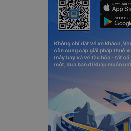
Không chỉ đặt vé xe khách, Ve
còn cung cấp giải pháp thuê xe
máy bay và vé tàu hỏa - tất cả
một, đưa bạn đi khắp muôn nơi