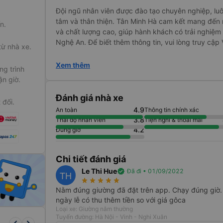
Đội ngũ nhân viên được đào tạo chuyên nghiệp, luô
tâm và thân thiện. Tân Minh Hà cam kết mang đến 
n.
và chất lượng cao, giúp hành khách có trải nghiệm t
Nghệ An. Để biết thêm thông tin, vui lòng truy cập
từ nhà xe.
Xem thêm
g trình
ận giờ.
Đánh giá nhà xe
 đối.
4.9
An toàn
Thông tin chính xác
3.8
Thái độ nhân viên
Tiện nghi & thoải mái
4.2
Đúng giờ
Chi tiết đánh giá
Le Thi Hue
verified
Đã đi • 01/09/2022
TH
star_rate
star_rate
star_rate
star_rate
star_rate
Nằm đúng giường đã đặt trên app. Chạy đúng giờ. 
ngày lễ có thu thêm tiền so với giá gôca
Loại xe: Giường nằm thường
Tuyến đường: Hà Nội - Vinh - Nghi Xuân