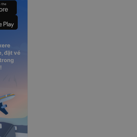
xere
, đặt vé
 trong
!