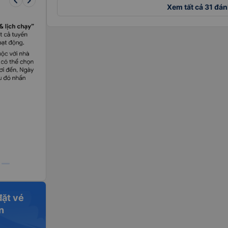
keyboard_arrow_left
keyboard_arrow_right
Xem tất cả 31 đán
đặt vé
n