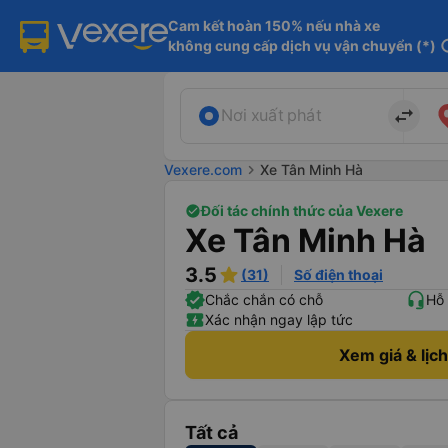
Cam kết hoàn 150% nếu nhà xe

không cung cấp dịch vụ vận chuyển (*)
in
import_export
Nơi xuất phát
Vexere.com
chevron_right
Xe Tân Minh Hà
Đối tác chính thức của Vexere
Xe Tân Minh Hà
3.5
(31)
Số điện thoại
Chắc chắn có chỗ
Hỗ 
Xác nhận ngay lập tức
Xem giá & lịc
Tất cả