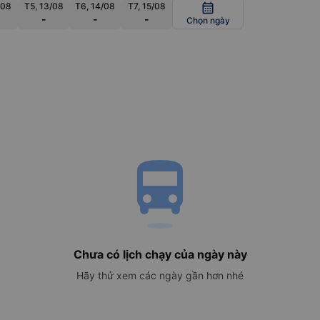
/08
T5, 13/08
T6, 14/08
T7, 15/08
calendar_month
-
-
-
Chọn ngày
directions_bus
Chưa có lịch chạy của ngày này
Hãy thử xem các ngày gần hơn nhé