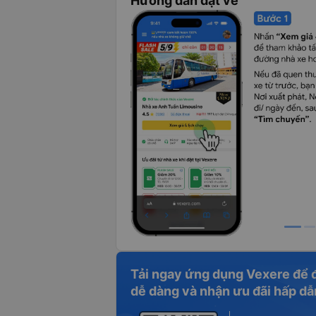
Hướng dẫn đặt vé
Tải ngay ứng dụng Vexere để 
dễ dàng và nhận ưu đãi hấp dẫ