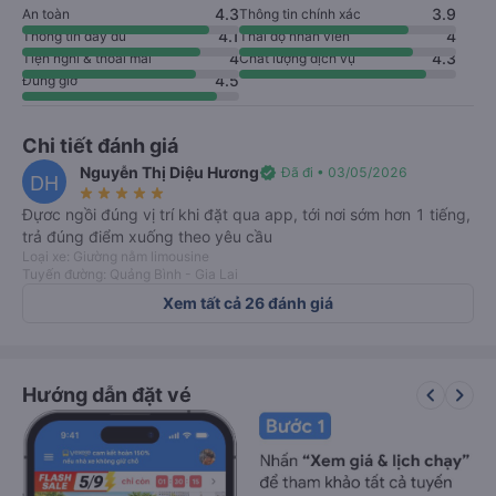
4.3
3.9
An toàn
Thông tin chính xác
4.1
4
Thông tin đầy đủ
Thái độ nhân viên
4
4.3
Tiện nghi & thoải mái
Chất lượng dịch vụ
4.5
Đúng giờ
Chi tiết đánh giá
Nguyễn Thị Diệu Hương
verified
Đã đi • 03/05/2026
DH
star_rate
star_rate
star_rate
star_rate
star_rate
Đựơc ngồi đúng vị trí khi đặt qua app, tới nơi sớm hơn 1 tiếng,
trả đúng điểm xuống theo yêu cầu
Loại xe: Giường nằm limousine
Tuyến đường: Quảng Bình - Gia Lai
Xem tất cả 26 đánh giá
keyboard_arrow_left
keyboard_arrow_right
Hướng dẫn đặt vé