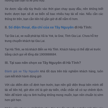
hướng dẫn bạn ra xe phù hợp.
Xe được sắp xếp tùy thuộc vào thời gian chạy quay đầu, nên không biết
trước được bạn sẽ đi xe biển số bao nhiêu hay tài xế nào. Nếu cần các
thông tin trên, bạn cần liên hệ gần giờ đi để nắm rõ hơn.
II.
Số điện thoại, địa chỉ của xe Tây Nguyên
đi Hà Tĩnh:
Tại Gia Lai, xe xuất phát tại Xã Ia Yok, Ia Grai, Tỉnh Gia Lai. Chưa hỗ trợ
trung chuyển khách tại Gia Lai.
Tại Hà Tĩnh, xe trả khách Bến xe Hà Tĩnh. Khách hàng có thể đặt vé trước
bằng cách gọi về tổng đài 1900888684.
III. Tại sao nên chọn xe Tây Nguyên đi Hà Tĩnh?
Đánh giá xe Tây Nguyên
khá tốt dựa trên trải nghiệm khách hàng, luôn
cam kết khởi hành đúng giờ.
Với các điểm đón cố định hẹn trước, bạn nên giữ điện thoại bên mình để
tài xế liên hệ, giờ đón chỉ là giờ dự kiến, chắc chắn sẽ có sự chênh lệch.
Nên để tránh xảy ra tình huống không mong muốn, bạn nên chuẩn bị sớm
hơn giờ hẹn.