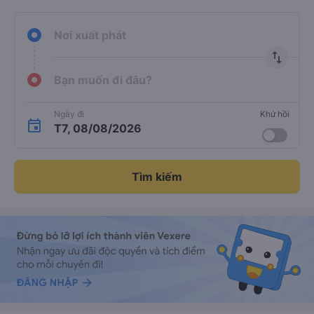
Nơi xuất phát
import_export
Bạn muốn đi đâu?
Ngày đi
Khứ hồi
T7, 08/08/2026
Tìm kiếm