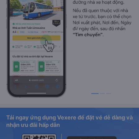
Tải ngay ứng dụng Vexere để đặt vé dễ dàng và
nhận ưu đãi hấp dẫn