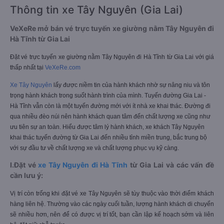
Thông tin xe Tây Nguyên (Gia Lai)
VeXeRe mở bán vé trực tuyến xe giường nằm Tây Nguyên đi
Hà Tĩnh từ Gia Lai
Đặt vé trực tuyến xe giường nằm Tây Nguyên đi Hà Tĩnh từ Gia Lai với giá
thấp nhất tại
VeXeRe.com
Xe Tây Nguyên
lấy được niềm tin của hành khách nhờ sự nâng niu và tôn
trọng hành khách trong suốt hành trình của mình. Tuyến đường Gia Lai -
Hà Tĩnh vẫn còn là một tuyến đường mới với ít nhà xe khai thác. Đường đi
qua nhiều đèo núi nên hành khách quan tâm đến chất lượng xe cũng như
ưu tiên sự an toàn. Hiểu được tâm lý hành khách, xe khách Tây Nguyên
khai thác tuyến đường từ Gia Lai đến nhiều tỉnh miền trung, bắc trung bộ
với sự đầu tư về chất lượng xe và chất lượng phục vụ kỹ càng.
I.Đặt vé
xe Tây Nguyên đi Hà Tĩnh
từ Gia Lai và các vấn đề
cần lưu ý:
Vị trí còn trống khi đặt vé xe Tây Nguyên sẽ tùy thuộc vào thời điểm khách
hàng liên hệ. Thường vào các ngày cuối tuần, lượng hành khách di chuyển
sẽ nhiều hơn, nên để có được vị trí tốt, bạn cần lập kế hoạch sớm và liên