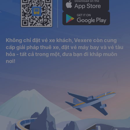
Không chỉ đặt vé xe khách, Vexere còn cung
cấp giải pháp thuê xe, đặt vé máy bay và vé tàu
hỏa - tất cả trong một, đưa bạn đi khắp muôn
nơi!