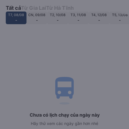
Tất cả
Từ Gia Lai
Từ Hà Tĩnh
T7, 08/08
CN, 09/08
T2, 10/08
T3, 11/08
T4, 12/08
T5, 13/08
-
-
-
-
-
-
directions_bus
Chưa có lịch chạy của ngày này
Hãy thử xem các ngày gần hơn nhé