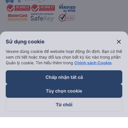
keyboard_arrow_down
Về chúng tôi
close
Sử dụng cookie
Vexere dùng cookie để website hoạt động ổn định. Bạn có thể
keyboard_arrow_down
Hỗ trợ
xem chi tiết hoặc thay đổi lựa chọn bất kỳ lúc nào trong phần
Quản lý cookie. Tìm hiểu thêm trong
Chính sách Cookie
.
keyboard_arrow_down
Trở thành đối tác
Chấp nhận tất cả
Đối tác thanh toán
Tùy chọn cookie
Từ chối