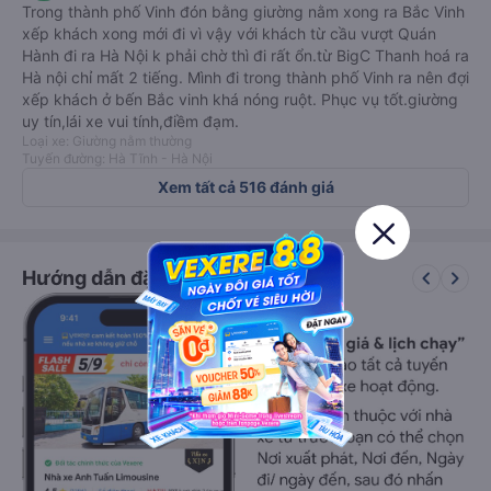
Trong thành phố Vinh đón bằng giường nằm xong ra Bắc Vinh
xếp khách xong mới đi vì vậy với khách từ cầu vượt Quán
Hành đi ra Hà Nội k phải chờ thì đi rất ổn.từ BigC Thanh hoá ra
Hà nội chỉ mất 2 tiếng. Mình đi trong thành phố Vinh ra nên đợi
xếp khách ở bến Bắc vinh khá nóng ruột. Phục vụ tốt.giường
uy tín,lái xe vui tính,điềm đạm.
Loại xe: Giường nằm thường
Tuyến đường: Hà Tĩnh - Hà Nội
Xem tất cả 516 đánh giá
keyboard_arrow_left
keyboard_arrow_right
Hướng dẫn đặt vé