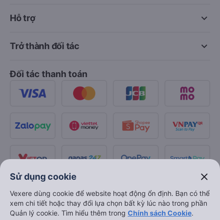
keyboard_arrow_down
Hỗ trợ
keyboard_arrow_down
Trở thành đối tác
Đối tác thanh toán
close
Sử dụng cookie
Vexere dùng cookie để website hoạt động ổn định. Bạn có thể
xem chi tiết hoặc thay đổi lựa chọn bất kỳ lúc nào trong phần
Quản lý cookie. Tìm hiểu thêm trong
Chính sách Cookie
.