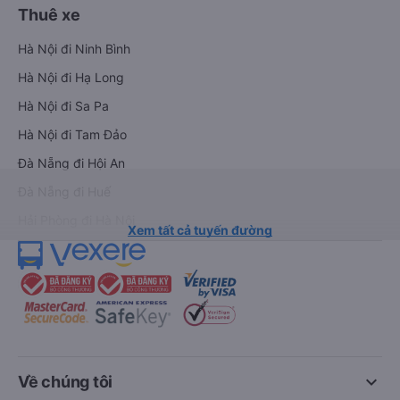
Thuê xe
Hà Nội đi Ninh Bình
Hà Nội đi Hạ Long
Hà Nội đi Sa Pa
Hà Nội đi Tam Đảo
Đà Nẵng đi Hội An
Đà Nẵng đi Huế
Hải Phòng đi Hà Nội
Xem tất cả tuyến đường
keyboard_arrow_down
Về chúng tôi