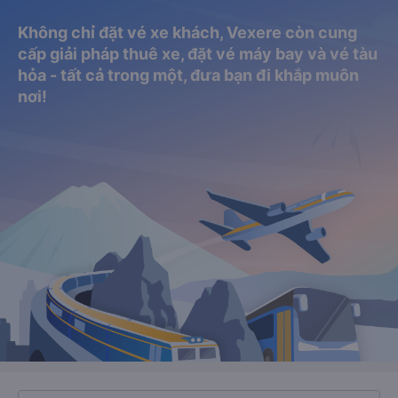
Không chỉ đặt vé xe khách, Vexere còn cung
cấp giải pháp thuê xe, đặt vé máy bay và vé tàu
hỏa - tất cả trong một, đưa bạn đi khắp muôn
nơi!