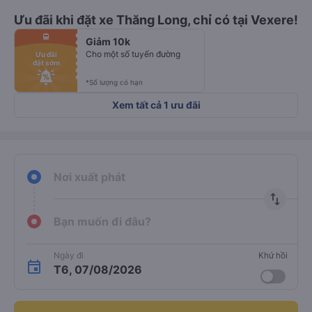
Ưu đãi khi đặt xe Thăng Long, chỉ có tại Vexere!
fiber_manual_record
directions_bus
Giảm 10k
fiber_manual_record
fiber_manual_record
Cho một số tuyến đường
Ưu đãi
fiber_manual_record
đặt sớm
fiber_manual_record
fiber_manual_record
fiber_manual_record
*Số lượng có hạn
Xem tất cả 1 ưu đãi
Nơi xuất phát
import_export
Bạn muốn đi đâu?
Ngày đi
Khứ hồi
T6, 07/08/2026