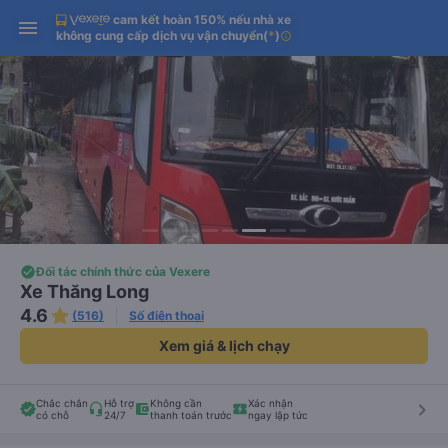
cam kết hoàn 150% nếu nhà xe
Tải app Vexere ngay!
Tải app Vexere
Mở app
Mở app
không cung cấp dịch vụ vận chuyển
(
*
)
info
Nhận ưu đãi thành viên độc
-30k/ghế khi đặt vé máy bay qua
quyền
app
Đối tác chính thức của Vexere
Xe Thăng Long
4.6
(516)
Số điện thoại
Xem giá & lịch chạy
Chắc chắn
Hỗ trợ
Không cần
Xác nhận
keyboard_arrow_right
có chỗ
24/7
thanh toán trước
ngay lập tức