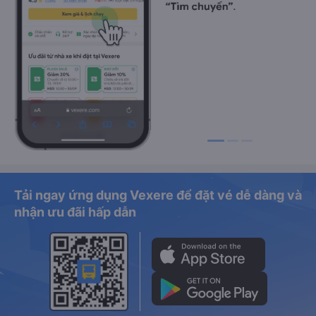
Tải ngay ứng dụng Vexere để đặt vé dễ dàng và
nhận ưu đãi hấp dẫn