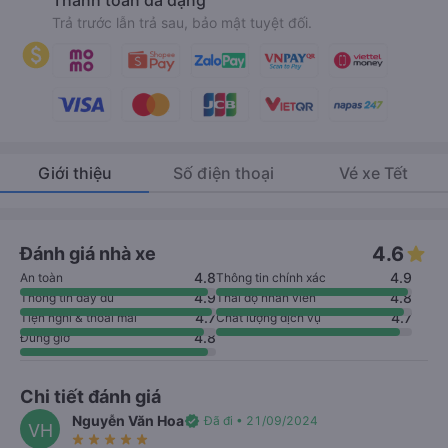
Thanh toán đa dạng
Trả trước lẫn trả sau, bảo mật tuyệt đối.
Giới thiệu
Số điện thoại
Vé xe Tết
4.6
Đánh giá nhà xe
4.8
4.9
An toàn
Thông tin chính xác
4.9
4.8
Thông tin đầy đủ
Thái độ nhân viên
4.7
4.7
Tiện nghi & thoải mái
Chất lượng dịch vụ
4.8
Đúng giờ
Chi tiết đánh giá
Nguyễn Văn Hoa
verified
Đã đi • 21/09/2024
VH
star_rate
star_rate
star_rate
star_rate
star_rate