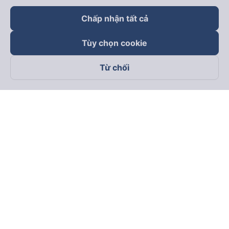
Chấp nhận tất cả
Tùy chọn cookie
Từ chối
Theo dõi chúng tôi trên
Facebook
Tiktok
Youtube
Công ty TNHH Thương Mại Dịch Vụ Vexere
Địa chỉ đăng ký kinh doanh: 8C Chữ Đồng Tử, Phường Tân
Sơn Nhất, TP. Hồ Chí Minh, Việt Nam
Địa chỉ
:
Lầu 2, toà nhà H3 Circo Hoàng Diệu, 384 Hoàng Diệu,
Phường Khánh Hội, TP Hồ Chí Minh, Việt Nam
Tầng 3, toà nhà 101 Láng Hạ, 101 Láng Hạ, Phường Láng, TP.
Hà Nội, Việt Nam
Giấy chứng nhận ĐKKD số 0315133726 do Sở KH và ĐT TP.
Hồ Chí Minh cấp lần đầu ngày 27/6/2018
Bản quyền © 2025 thuộc về Vexere.com