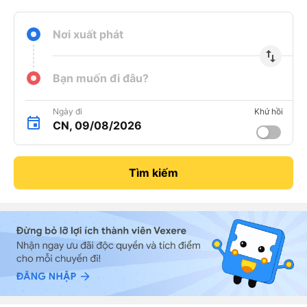
Nơi xuất phát
import_export
Bạn muốn đi đâu?
Ngày đi
Khứ hồi
CN, 09/08/2026
Tìm kiếm