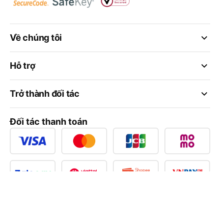
keyboard_arrow_down
Về chúng tôi
keyboard_arrow_down
Hỗ trợ
keyboard_arrow_down
Trở thành đối tác
Đối tác thanh toán