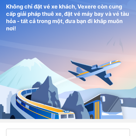
Không chỉ đặt vé xe khách, Vexere còn cung
cấp giải pháp thuê xe, đặt vé máy bay và vé tàu
hỏa - tất cả trong một, đưa bạn đi khắp muôn
nơi!