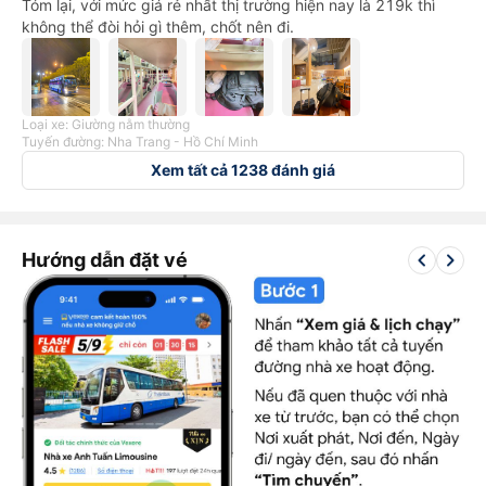
Tóm lại, với mức giá rẻ nhất thị trường hiện nay là 219k thì
không thể đòi hỏi gì thêm, chốt nên đi.
Loại xe: Giường nằm thường
Tuyến đường: Nha Trang - Hồ Chí Minh
Xem tất cả 1238 đánh giá
keyboard_arrow_left
keyboard_arrow_right
Hướng dẫn đặt vé