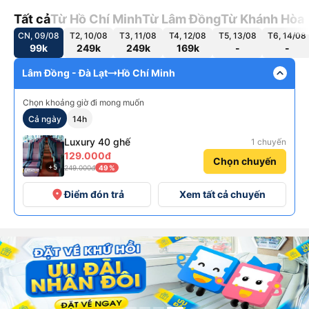
Tất cả
Từ Hồ Chí Minh
Từ Lâm Đồng
Từ Khánh Hòa
CN, 09/08
T2, 10/08
T3, 11/08
T4, 12/08
T5, 13/08
T6, 14/08
99k
249k
249k
169k
-
-
expand_less
Lâm Đồng - Đà Lạt
Hồ Chí Minh
Chọn khoảng giờ đi mong muốn
Cả ngày
14h
Luxury 40 ghế
1 chuyến
129.000đ
Chọn chuyến
+5
249.000đ
49%
place
Điểm đón trả
Xem tất cả chuyến