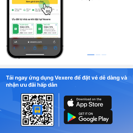
Tải ngay ứng dụng Vexere để đặt vé dễ dàng và
nhận ưu đãi hấp dẫn