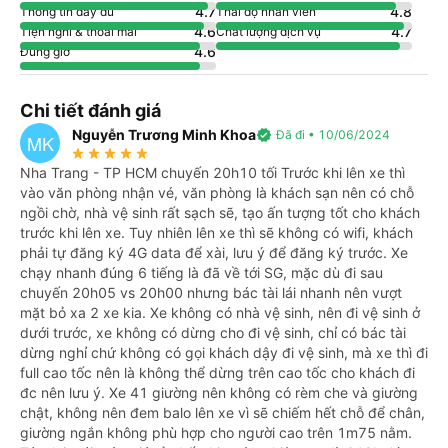
4.7
4.8
Thông tin đầy đủ
Thái độ nhân viên
4.6
4.7
Tiện nghi & thoải mái
Chất lượng dịch vụ
4.6
Đúng giờ
Chi tiết đánh giá
Nguyễn Trương Minh Khoa
verified
Đã đi • 10/06/2024
MK
star_rate
star_rate
star_rate
star_rate
star_rate
Nha Trang - TP HCM chuyến 20h10 tối Trước khi lên xe thì
vào văn phòng nhận vé, văn phòng là khách sạn nên có chỗ
ngồi chờ, nhà vệ sinh rất sạch sẽ, tạo ấn tượng tốt cho khách
trước khi lên xe. Tuy nhiên lên xe thì sẽ không có wifi, khách
phải tự đăng ký 4G data để xài, lưu ý để đăng ký trước. Xe
chạy nhanh đúng 6 tiếng là đã về tới SG, mặc dù đi sau
chuyến 20h05 vs 20h00 nhưng bác tài lái nhanh nên vượt
mặt bỏ xa 2 xe kia. Xe không có nhà vệ sinh, nên đi vệ sinh ở
dưới trước, xe không có dừng cho đi vệ sinh, chỉ có bác tài
dừng nghỉ chứ không có gọi khách dậy đi vệ sinh, mà xe thì đi
full cao tốc nên là không thể dừng trên cao tốc cho khách đi
đc nên lưu ý. Xe 41 giường nên không có rèm che và giường
chật, không nên đem balo lên xe vì sẽ chiếm hết chỗ để chân,
giường ngắn không phù hợp cho người cao trên 1m75 nằm.