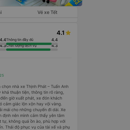
i
Vé xe Tết
4.1
4.4
4.4
Thông tin đầy đủ
4.3
4.3
Chất lượng dịch vụ
025
ựa chọn nhà xe Thịnh Phát – Tuấn Anh
khá thuận tiện, thông tin rõ ràng,
 đến giờ xuất phát, xe đón khách
 cảm giác lộn xộn hay vội vàng.
ải mái cho những chuyến đi dài. Xe
 ổn định nên mình cảm thấy yên tâm
ật tự, không quá ồn ào, phù hợp với
n. Thái độ phục vụ của tài xế và phụ