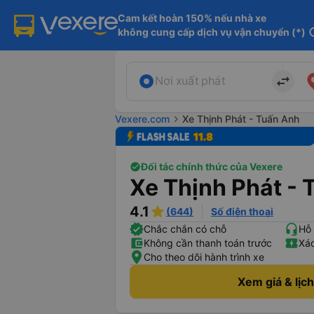
Cam kết hoàn 150% nếu nhà xe

không cung cấp dịch vụ vận chuyển (*)
in
import_export
Nơi xuất phát
Vexere.com
chevron_right
Xe Thịnh Phát - Tuấn Anh
Đối tác chính thức của Vexere
Xe Thịnh Phát -
4.1
(644)
Số điện thoại
Chắc chắn có chỗ
Hỗ 
Không cần thanh toán trước
Xác
Cho theo dõi hành trình xe
Xem giá & lịc