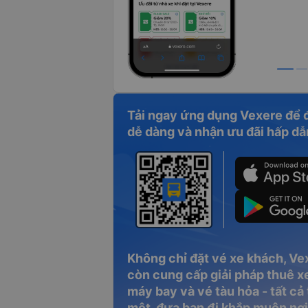
Tải ngay ứng dụng Vexere để 
dễ dàng và nhận ưu đãi hấp dẫ
Không chỉ đặt vé xe khách, Ve
còn cung cấp giải pháp thuê xe
máy bay và vé tàu hỏa - tất cả
một, đưa bạn đi khắp muôn nơi