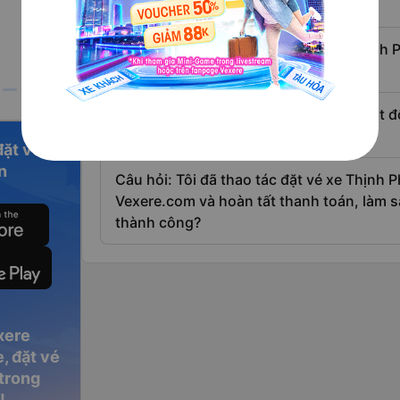
Vexere.com
Câu hỏi: Làm thế nào để đặt vé xe Thịnh 
trong thời điểm dịch COVID-19 này?
Câu hỏi: Xe Thịnh Phát - Tuấn Anh hoạt
nào?
đặt vé
n
Câu hỏi: Tôi đã thao tác đặt vé xe Thịnh P
Vexere.com và hoàn tất thanh toán, làm sa
thành công?
xere
, đặt vé
 trong
!