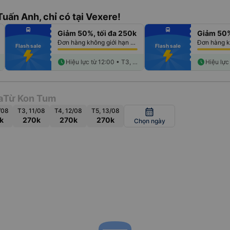
Tuấn Anh, chỉ có tại Vexere!
fiber_manual_record
fiber_manual_record
directions_bus
directions_bus
Giảm 50%, tối đa 250k
Giảm 50%
fiber_manual_record
fiber_manual_record
fiber_manual_record
fiber_manual_record
Đơn hàng không giới hạn số lượng vé
fiber_manual_record
fiber_manual_record
Flash sale
Flash sale
fiber_manual_record
fiber_manual_record
fiber_manual_record
fiber_manual_record
fiber_manual_record
schedule
fiber_manual_record
schedule
Hiệu lực từ 12:00 • T3, 18/08
a
Từ Kon Tum
/08
T3, 11/08
T4, 12/08
T5, 13/08
calendar_month
k
270k
270k
270k
Chọn ngày