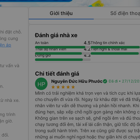
Giới thiệu
Số điện thoạ
hi đặt chỗ.
Đánh giá nhà xe
ông cung
4.5
An toàn
Thông tin chính xác
iện áp
4.2
Thái độ nhân viên
Tiện nghi & thoải mái
4.3
Đúng giờ
 tư vấn và
Chi tiết đánh giá
Nguyễn Đức Hữu Phước
verified
Đã đi • 27/12/2
HP
n.
star_rate
star_rate
star_rate
star_rate
star_rate
Mình có trải nghiệm khá trọn vẹn và tích cực khi l
cho chuyến đi vừa rồi. Ngay từ khâu đặt vé đã thấy 
từ nhà xe.
nhân viên tư vấn dễ thương và phản hồi nhanh. Khi
đúng hẹn, sắp xếp chỗ ngồi gọn gàng nên không có
g trình
Không gian trên xe sạch sẽ, ghế ngồi êm và đủ tho
ận giờ.
chạy tương đối êm, tài xế lái cẩn thận, giữ tốc độ
trong suốt hành trình. Trên xe cũng giữ được sự tr
 đối.
những ai muốn nghỉ ngơi hoặc thư giãn khi di chuyể