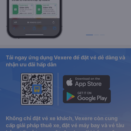
Tải ngay ứng dụng Vexere để đặt vé dễ dàng và
nhận ưu đãi hấp dẫn
Không chỉ đặt vé xe khách, Vexere còn cung
cấp giải pháp thuê xe, đặt vé máy bay và vé tàu