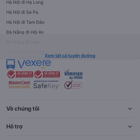
Hà Nội đi Hạ Long
Hà Nội đi Sa Pa
Hà Nội đi Tam Đảo
Đà Nẵng đi Hội An
Đà Nẵng đi Huế
Hải Phòng đi Hà Nội
Xem tất cả tuyến đường
keyboard_arrow_down
Về chúng tôi
keyboard_arrow_down
Hỗ trợ