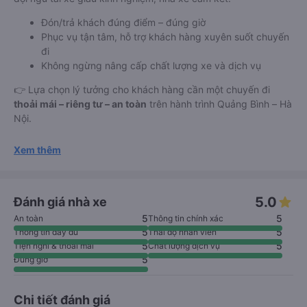
Đón/trả khách đúng điểm – đúng giờ
Phục vụ tận tâm, hỗ trợ khách hàng xuyên suốt chuyến
đi
Không ngừng nâng cấp chất lượng xe và dịch vụ
👉 Lựa chọn lý tưởng cho khách hàng cần một chuyến đi
thoải mái – riêng tư – an toàn
trên hành trình Quảng Bình – Hà
Nội.
Xem thêm
5.0
Đánh giá nhà xe
5
5
An toàn
Thông tin chính xác
5
5
Thông tin đầy đủ
Thái độ nhân viên
5
5
Tiện nghi & thoải mái
Chất lượng dịch vụ
5
Đúng giờ
Chi tiết đánh giá