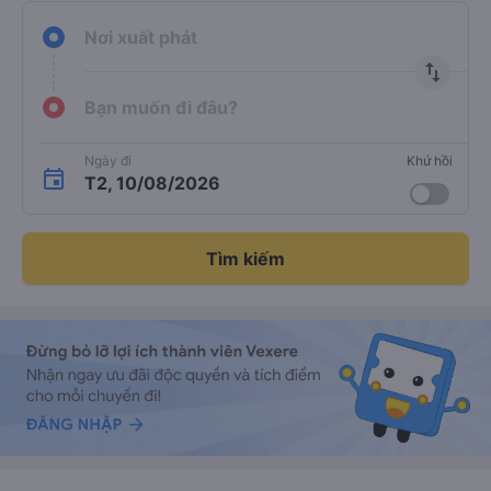
Nơi xuất phát
import_export
Bạn muốn đi đâu?
Ngày đi
Khứ hồi
T2, 10/08/2026
Tìm kiếm