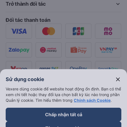
keyboard_arrow_down
Trở thành đối tác
Đối tác thanh toán
close
Sử dụng cookie
Vexere dùng cookie để website hoạt động ổn định. Bạn có thể
xem chi tiết hoặc thay đổi lựa chọn bất kỳ lúc nào trong phần
Quản lý cookie. Tìm hiểu thêm trong
Chính sách Cookie
.
Chấp nhận tất cả