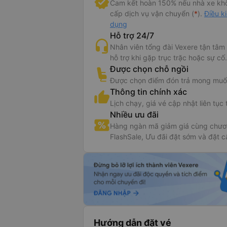
Cam kết hoàn 150% nếu nhà xe kh
cấp dịch vụ vận chuyển (
*
).
Điều k
dụng
Hỗ trợ 24/7
Nhân viên tổng đài Vexere tận tâm
hỗ trợ khi gặp trục trặc hoặc sự cố.
Được chọn chỗ ngồi
Được chọn điểm đón trả mong muố
Thông tin chính xác
Lịch chạy, giá vé cập nhật liên tục 
Nhiều ưu đãi
Hàng ngàn mã giảm giá cùng chươn
FlashSale, Ưu đãi đặt sớm và đặt c
Hướng dẫn đặt vé