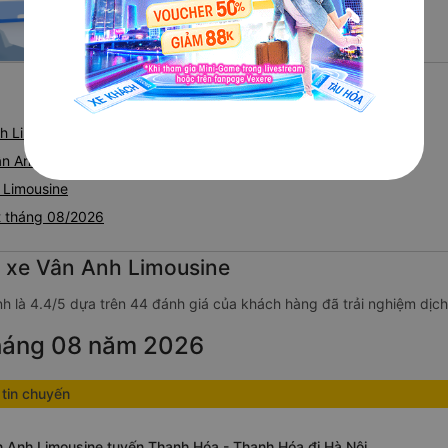
h Limousine
ân Anh Limousine
 Limousine
t tháng 08/2026
g xe Vân Anh Limousine
nh là 4.4/5 dựa trên 44 đánh giá của khách hàng đã trải nghiệm dịch
tháng 08 năm 2026
tin chuyến
 Anh Limousine tuyến Thanh Hóa - Thanh Hóa đi Hà Nội