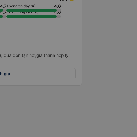
4.7
4.6
Thông tin đầy đủ
4.7
4.6
Chất lượng dịch vụ
ụ đưa đón tận nơi,giá thành hợp lý
h giá