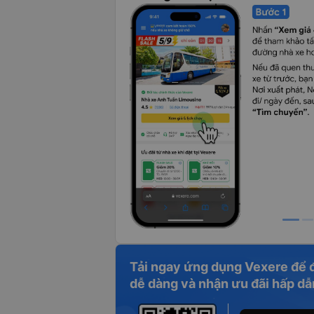
Tải ngay ứng dụng Vexere để 
dễ dàng và nhận ưu đãi hấp dẫ