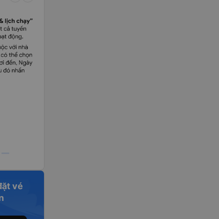
đặt vé
n