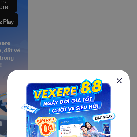
xere
, đặt vé
 trong
!