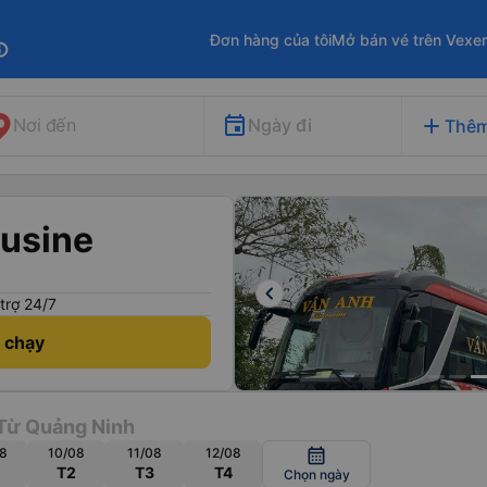
Đơn hàng của tôi
Mở bán vé trên Vexe
fo
add
Ngày đi
Nơi đến
Thêm
usine
keyboard_arrow_left
trợ 24/7
h chạy
Từ Quảng Ninh
8
10/08
11/08
12/08
calendar_month
T2
T3
T4
Chọn ngày