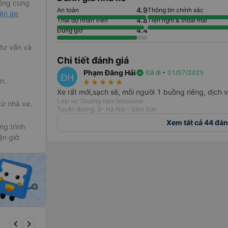
ông cung
4.9
An toàn
Thông tin chính xác
iện áp
4.8
Thái độ nhân viên
Tiện nghi & thoải mái
4.4
Đúng giờ
 tư vấn và
Chi tiết đánh giá
Phạm Đăng Hải
verified
Đã đi • 01/07/2025
ĐH
n.
star_rate
star_rate
star_rate
star_rate
star_rate
Xe rất mới,sạch sẽ, mỗi người 1 buồng riêng, dịch v
Loại xe: Giường nằm limousine
từ nhà xe.
Tuyến đường: 3- Hà Nội - Sầm Sơn
Xem tất cả 44 đán
g trình
ận giờ.
keyboard_arrow_left
keyboard_arrow_right