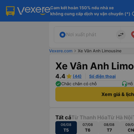
Cam kết hoàn 150% nếu nhà xe

không cung cấp dịch vụ vận chuyển (*)
in
import_export
Nơi xuất phát
Vexere.com
chevron_right
Xe Vân Anh Limousine
Xe Vân Anh Limo
4.4
(44)
Số điện thoại
Chắc chắn có chỗ
Hỗ 
Xem giá & lịc
Tất cả
Từ Thanh Hóa
Từ Hà Nội
06/08
07/08
08/08
09/0
T5
T6
T7
CN