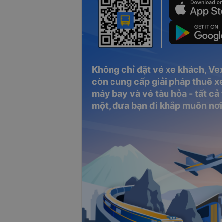
Không chỉ đặt vé xe khách, Ve
còn cung cấp giải pháp thuê xe
máy bay và vé tàu hỏa - tất cả
một, đưa bạn đi khắp muôn nơi