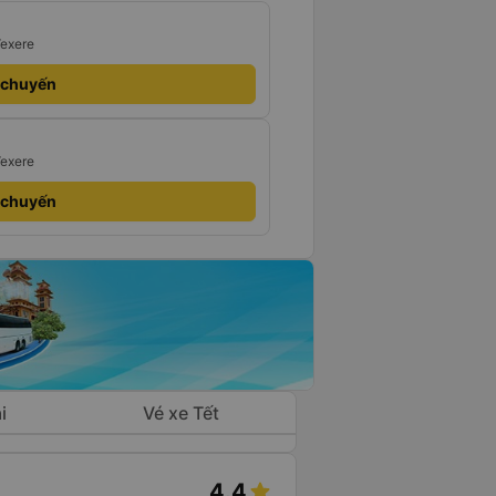
Vexere
 chuyến
Vexere
 chuyến
i
Vé xe Tết
4.4