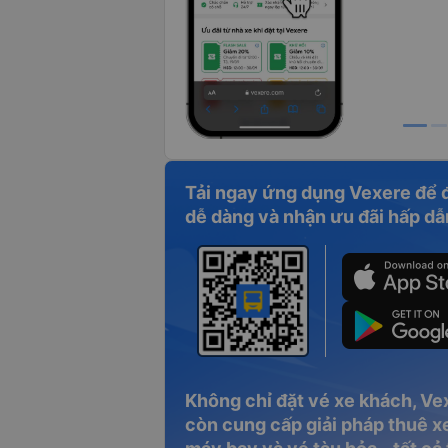
Tải ngay ứng dụng Vexere để 
dễ dàng và nhận ưu đãi hấp dẫ
Không chỉ đặt vé xe khách, Ve
còn cung cấp giải pháp thuê xe