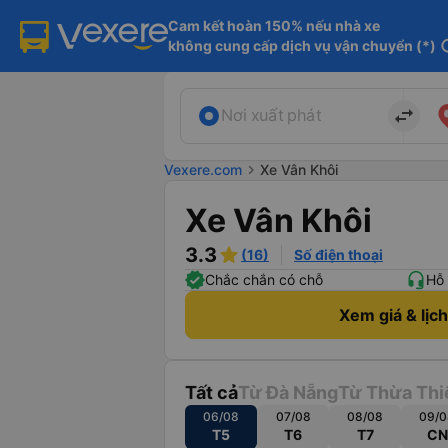
Cam kết hoàn 150% nếu nhà xe

không cung cấp dịch vụ vận chuyển (*)
in
import_export
Nơi xuất phát
Vexere.com
chevron_right
Xe Vân Khôi
Xe Vân Khôi
3.3
(16)
Số điện thoại
Chắc chắn có chỗ
Hỗ 
Xem giá & lịc
Tất cả
Từ Đà Nẵng
Từ Thừa Thi
06/08
07/08
08/08
09/0
T5
T6
T7
CN