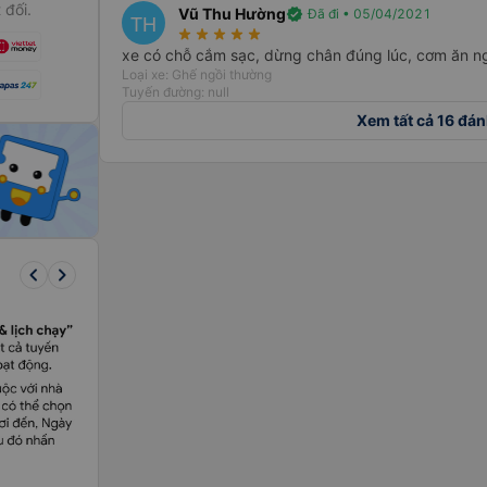
 đối.
Vũ Thu Hường
verified
Đã đi • 05/04/2021
TH
star_rate
star_rate
star_rate
star_rate
star_rate
xe có chỗ cắm sạc, dừng chân đúng lúc, cơm ăn n
Loại xe: Ghế ngồi thường
Tuyến đường: null
Xem tất cả 16 đán
keyboard_arrow_left
keyboard_arrow_right