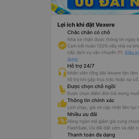
Lợi ích khi đặt Vexere
Chắc chắn có chỗ
Nhà xe nhận được thông tin ngay k
Cam kết hoàn 150% nếu nhà xe kh
cấp dịch vụ vận chuyển (
*
).
Điều k
dụng
Hỗ trợ 24/7
Nhân viên tổng đài Vexere tận tâm
hỗ trợ khi gặp trục trặc hoặc sự cố.
Được chọn chỗ ngồi
Được chọn điểm đón trả mong muố
Thông tin chính xác
Lịch chạy, giá vé cập nhật liên tục 
Nhiều ưu đãi
Hàng ngàn mã giảm giá cùng chươn
FlashSale, Ưu đãi đặt sớm và đặt c
Thanh toán đa dạng