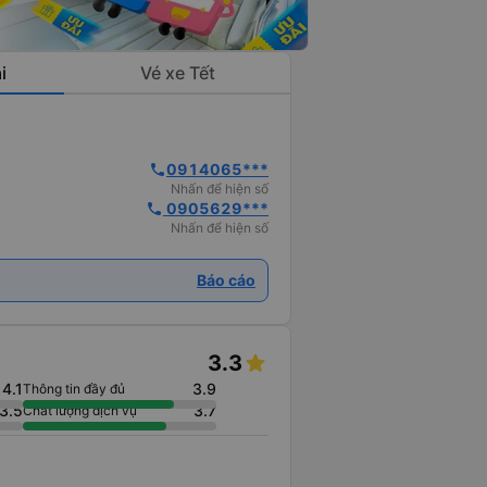
i
Vé xe Tết
0914065***
phone
Nhấn để hiện số
 0905629***
phone
Nhấn để hiện số
Báo cáo
3.3
4.1
3.9
Thông tin đầy đủ
3.5
3.7
Chất lượng dịch vụ