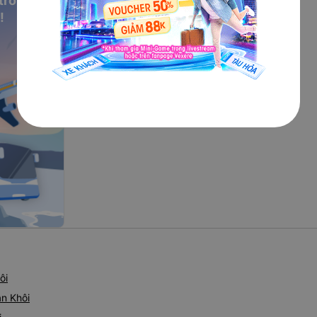
 trong
!
ôi
n Khôi