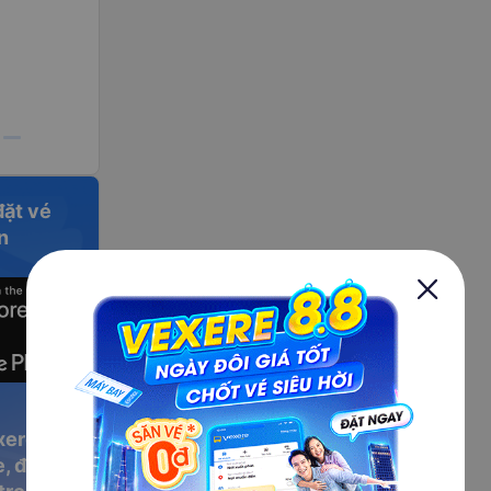
đặt vé
n
xere
, đặt vé