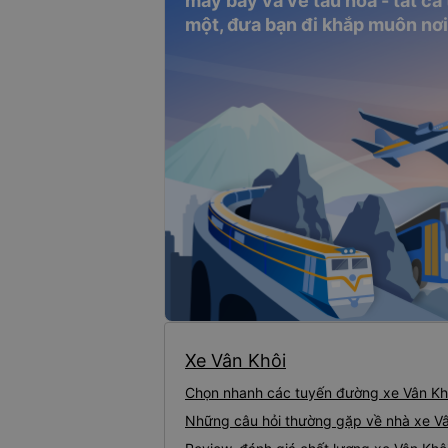
máy bay và vé tàu hỏa - tất cả
một, đưa bạn đi khắp muôn nơi
Xe Vân Khôi
Chọn nhanh các tuyến đường xe Vân Kh
Những câu hỏi thường gặp về nhà xe Vâ