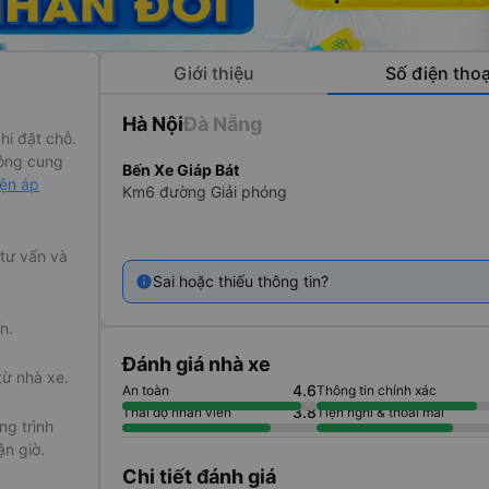
Giới thiệu
Số điện thoạ
Hà Nội
Đà Nẵng
hi đặt chỗ.
ông cung
Bến Xe Giáp Bát
iện áp
Km6 đường Giải phóng
 tư vấn và
Sai hoặc thiếu thông tin?
n.
Đánh giá nhà xe
từ nhà xe.
4.6
An toàn
Thông tin chính xác
3.8
Thái độ nhân viên
Tiện nghi & thoải mái
g trình
ận giờ.
Chi tiết đánh giá