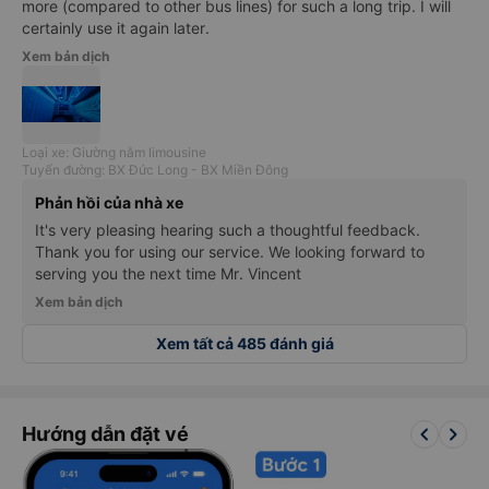
more (compared to other bus lines) for such a long trip. I will
certainly use it again later.
Xem bản dịch
Loại xe: Giường nằm limousine
Tuyến đường: BX Đức Long - BX Miền Đông
Phản hồi của nhà xe
It's very pleasing hearing such a thoughtful feedback.
Thank you for using our service. We looking forward to
serving you the next time Mr. Vincent
Xem bản dịch
Xem tất cả 485 đánh giá
keyboard_arrow_left
keyboard_arrow_right
Hướng dẫn đặt vé