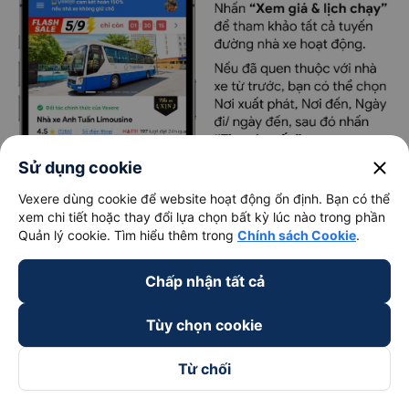
close
Sử dụng cookie
Vexere dùng cookie để website hoạt động ổn định. Bạn có thể
xem chi tiết hoặc thay đổi lựa chọn bất kỳ lúc nào trong phần
Quản lý cookie. Tìm hiểu thêm trong
Chính sách Cookie
.
Chấp nhận tất cả
Tùy chọn cookie
Từ chối
Tải ngay ứng dụng Vexere để đặt vé dễ dàng và
nhận ưu đãi hấp dẫn