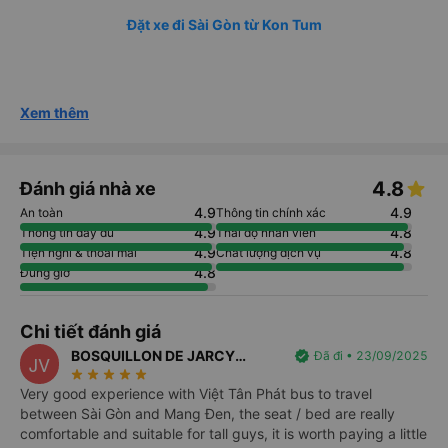
Đặt xe đi Sài Gòn từ Kon Tum
Xem thêm
4.8
Đánh giá nhà xe
4.9
4.9
An toàn
Thông tin chính xác
4.9
4.8
Thông tin đầy đủ
Thái độ nhân viên
4.9
4.8
Tiện nghi & thoải mái
Chất lượng dịch vụ
4.8
Đúng giờ
Chi tiết đánh giá
BOSQUILLON DE JARCY
verified
Đã đi • 23/09/2025
JV
star_rate
star_rate
star_rate
star_rate
star_rate
VINCENT
Very good experience with Việt Tân Phát bus to travel
between Sài Gòn and Mang Đen, the seat / bed are really
comfortable and suitable for tall guys, it is worth paying a little