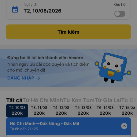
Ngày đi
Khứ hồi
T2, 10/08/2026
Tìm kiếm
Tất cả
Từ Hồ Chí Minh
Từ Kon Tum
Từ Gia Lai
Từ Đắ
T2, 10/08
T3, 11/08
T4, 12/08
T5, 13/08
T6, 14/08
T7, 15/08
220k
220k
220k
220k
220k
220k
Hồ Chí Minh
Đắk Nông - Đăk Mil
expand_less
Từ 8h đến 21h25