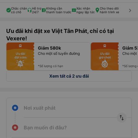
Chắc chắn
Hỗ trợ
Không cần
Xác nhận
Cho theo dõi
keyboard_arrow_right
có chỗ
24/7
thanh toán trước
ngay lập tức
hành trình xe
Ưu đãi khi đặt xe Việt Tân Phát, chỉ có tại
Vexere!
fiber_manual_record
fiber_manual_record
directions_bus
directions_bus
Giảm 580k
Giảm 5
fiber_manual_record
fiber_manual_record
fiber_manual_record
fiber_manual_record
Cho một số tuyến đường
Cho một 
Ưu đãi
Ưu đãi
fiber_manual_record
fiber_manual_record
đặt sớm
giờ chót
fiber_manual_record
fiber_manual_record
fiber_manual_record
fiber_manual_record
fiber_manual_record
fiber_manual_record
*Số lượng có hạn
*Số lượng
Xem tất cả 2 ưu đãi
Nơi xuất phát
import_export
Bạn muốn đi đâu?