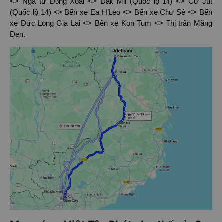
<> Ngã tư Đồng Xoài <> Đắk Mil (Quốc lộ 14) <> Cư Jút
(Quốc lộ 14) <> Bến xe Ea H’Leo <> Bến xe Chư Sê <> Bến
xe Đức Long Gia Lai <> Bến xe Kon Tum <> Thị trấn Măng
Đen.