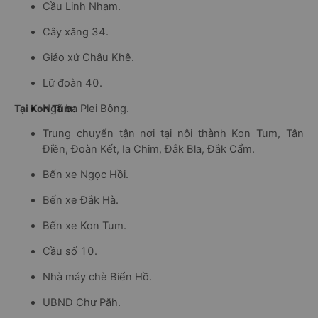
Cầu Linh Nham.
Cây xăng 34.
Giáo xứ Châu Khê.
Lữ đoàn 40.
Tại Kon Tum:
Ngã ba Plei Bông.
Trung chuyển tận nơi tại nội thành Kon Tum, Tân
Điền, Đoàn Kết, Ia Chim, Đắk Bla, Đắk Cẩm.
Bến xe Ngọc Hồi.
Bến xe Đắk Hà.
Bến xe Kon Tum.
Cầu số 10.
Nhà máy chè Biển Hồ.
UBND Chư Păh.