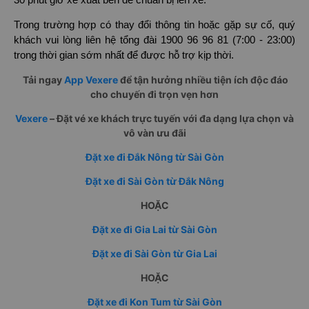
30 phút giờ xe xuất bến để chuẩn bị lên xe.
Trong trường hợp có thay đổi thông tin hoặc gặp sự cố, quý
khách vui lòng liên hệ tổng đài 1900 96 96 81 (7:00 - 23:00)
trong thời gian sớm nhất để được hỗ trợ kịp thời.
Tải ngay
App Vexere
để tận hưởng nhiều tiện ích độc đáo
cho chuyến đi trọn vẹn hơn
Vexere
– Đặt vé xe khách trực tuyến với đa dạng lựa chọn và
vô vàn ưu đãi
Đặt xe đi Đắk Nông từ Sài Gòn
Đặt xe đi Sài Gòn từ Đắk Nông
HOẶC
Đặt xe đi Gia Lai từ Sài Gòn
Đặt xe đi Sài Gòn từ Gia Lai
HOẶC
Đặt xe đi Kon Tum từ Sài Gòn