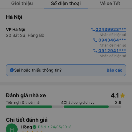
Giới thiệu
Số điện thoại
Vé xe Tết
Hà Nội
VP Hà Nội
02439923***
phone
Nhấn để hiện số
20 Bát Sứ, Hàng Bồ
 0943464***
phone
Nhấn để hiện số
 0912941***
phone
Nhấn để hiện số
Sai hoặc thiếu thông tin?
Báo cáo
4.1
Đánh giá nhà xe
4
3.9
Tiện nghi & thoải mái
Chất lượng dịch vụ
Chi tiết đánh giá
Hồng
verified
Đã đi • 24/05/2018
H