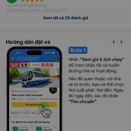
star_rate
star_rate
star_rate
star_rate
star_rate
Loại xe: Ghế ngồi thường
Tuyến đường: Hà Nội - Hà Giang (VIP)
Xem tất cả 20 đánh giá
keyboard_arrow_left
keyboard_arrow_right
Hướng dẫn đặt vé