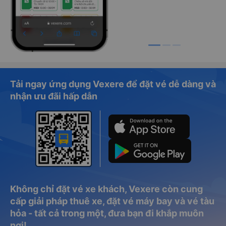
Tải ngay ứng dụng Vexere để đặt vé dễ dàng và
nhận ưu đãi hấp dẫn
Không chỉ đặt vé xe khách, Vexere còn cung
cấp giải pháp thuê xe, đặt vé máy bay và vé tàu
hỏa - tất cả trong một, đưa bạn đi khắp muôn
nơi!