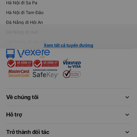
Hà Nội đi Sa Pa
Hà Nội đi Tam Đảo
Đà Nẵng đi Hội An
Đà Nẵng đi Huế
Hải Phòng đi Hà Nội
Xem tất cả tuyến đường
keyboard_arrow_down
Về chúng tôi
keyboard_arrow_down
Hỗ trợ
keyboard_arrow_down
Trở thành đối tác