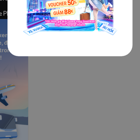
xere
, đặt vé
 trong
!