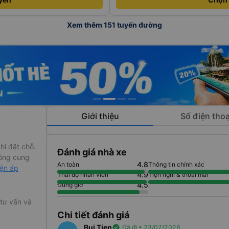
Xem thêm 151 tuyến đường
Giới thiệu
Số điện thoạ
hi đặt chỗ.
Đánh giá nhà xe
ông cung
4.8
An toàn
Thông tin chính xác
iện áp
4.9
Thái độ nhân viên
Tiện nghi & thoải mái
4.5
Đúng giờ
 tư vấn và
Chi tiết đánh giá
Bui Tien
verified
Đã đi • 23/07/2026