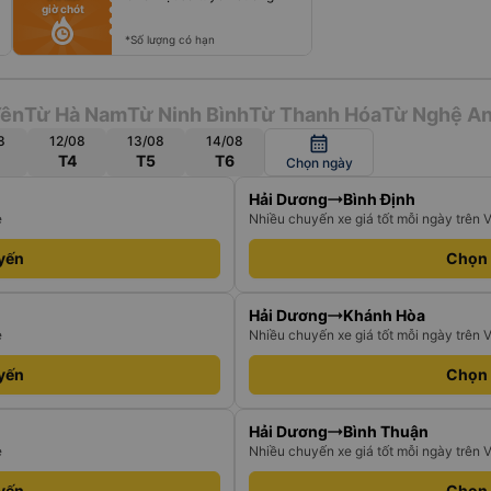
giờ chót
fiber_manual_record
fiber_manual_record
fiber_manual_record
*Số lượng có hạn
Yên
Từ Hà Nam
Từ Ninh Bình
Từ Thanh Hóa
Từ Nghệ A
8
12/08
13/08
14/08
calendar_month
T4
T5
T6
Chọn ngày
Hải Dương
Bình Định
e
Nhiều chuyến xe giá tốt mỗi ngày trên 
yến
Chọn
Hải Dương
Khánh Hòa
e
Nhiều chuyến xe giá tốt mỗi ngày trên 
yến
Chọn
Hải Dương
Bình Thuận
e
Nhiều chuyến xe giá tốt mỗi ngày trên 
yến
Chọn