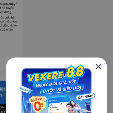
đặt vé
n