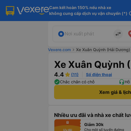
Cam kết hoàn 150% nếu nhà xe

không cung cấp dịch vụ vận chuyển (*)
in
import_export
Nơi xuất phát
Vexere.com
chevron_right
Xe Xuân Quỳnh (Hải Dương)
Xe Xuân Quỳnh 
4.4
(11)
Số điện thoại
Chắc chắn có chỗ
Hỗ 
Xem giá & lịc
Nhiều ưu đãi và nhà xe chất lư
fiber_manual_record
directions_bus
Giảm 30k
fiber_manual_record
fiber_manual_record
Cho một số tuyến đường
Ưu đãi
fiber_manual_record