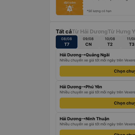
đặt sớm
fiber_manual_record
fiber_manual_record
fiber_manual_record
*Số lượng có hạn
Tất cả
Từ Hải Dương
Từ Hưng 
08/08
09/08
10/08
11/0
T7
CN
T2
T3
Hải Dương
Quảng Ngãi
Nhiều chuyến xe giá tốt mỗi ngày trên Vexer
Chọn chu
Hải Dương
Phú Yên
Nhiều chuyến xe giá tốt mỗi ngày trên Vexer
Chọn chu
Hải Dương
Ninh Thuận
Nhiều chuyến xe giá tốt mỗi ngày trên Vexer
Chọn chu