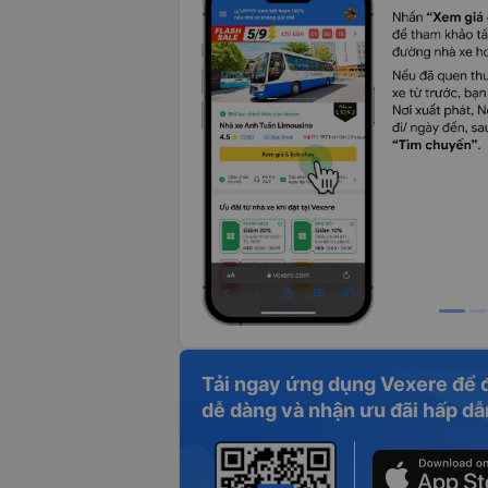
Tải ngay ứng dụng Vexere để 
dễ dàng và nhận ưu đãi hấp dẫ