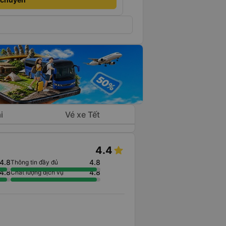
i
Vé xe Tết
4.4
4.8
4.8
Thông tin đầy đủ
4.8
4.8
Chất lượng dịch vụ