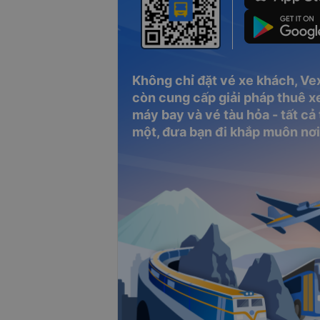
Không chỉ đặt vé xe khách, Ve
còn cung cấp giải pháp thuê xe
máy bay và vé tàu hỏa - tất cả
một, đưa bạn đi khắp muôn nơi