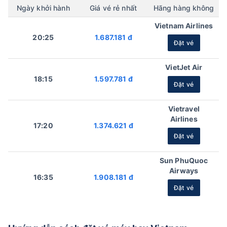
Ngày khởi hành
Giá vé rẻ nhất
Hãng hàng không
Vietnam Airlines
20:25
1.687.181 đ
Đặt vé
VietJet Air
18:15
1.597.781 đ
Đặt vé
Vietravel
Airlines
17:20
1.374.621 đ
Đặt vé
Sun PhuQuoc
Airways
16:35
1.908.181 đ
Đặt vé