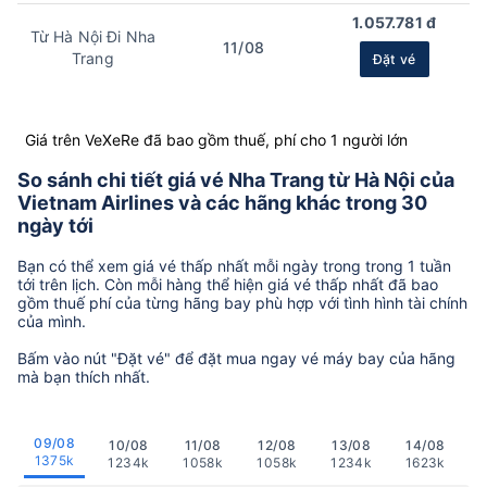
1.057.781 đ
Từ Hà Nội Đi Nha
11/08
Trang
Đặt vé
Giá trên VeXeRe đã bao gồm thuế, phí cho 1 người lớn
So sánh chi tiết giá vé Nha Trang từ Hà Nội của
Vietnam Airlines và các hãng khác trong 30
ngày tới
Bạn có thể xem giá vé thấp nhất mỗi ngày trong trong 1 tuần
tới trên lịch. Còn mỗi hàng thể hiện giá vé thấp nhất đã bao
gồm thuế phí của từng hãng bay phù hợp với tình hình tài chính
của mình.
Bấm vào nút "Đặt vé" để đặt mua ngay vé máy bay của hãng
mà bạn thích nhất.
09/08
10/08
11/08
12/08
13/08
14/08
1375k
1234k
1058k
1058k
1234k
1623k