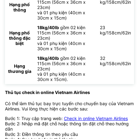
115cm (56cm x 36cm x
kg/158cm/62in
Hạng phổ
23cm)
thông
và 01 phụ kiện (40cm x
30cm x 15cm)
18kg/40lb
gồm 02 kiện
23
Hạng phổ
115cm (56cm x 36cm x
kg/158cm/62in
thông đặc
23cm)
biệt
và 01 phụ kiện (40cm x
30cm x 15cm)
18kg/40lb
gồm 02 kiện
32
115cm (56cm x 36cm x
kg/158cm/62in
Hạng
23cm)
thương gia
và 01 phụ kiện (40cm x
30cm x 15cm).
Thủ tục check in online Vietnam Airlines
Có thể làm thủ tục bay trực tuyến cho chuyến bay của Vietnam
Airlines. Vui lòng thực hiện các bước sau:
Bước 1: Truy cập trang web:
Check in online Vietnam Airlines
Bước 2: Nhập mã đặt chỗ hoặc thông tin đặt chỗ theo hướng
dẫn
Bước 3: Điền thông tin theo yêu cầu