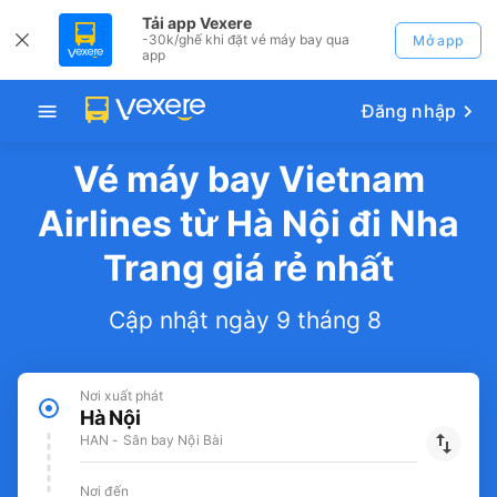
Tải app Vexere
-30k/ghế khi đặt vé máy bay qua
Mở app
app
Đăng nhập
Vé máy bay Vietnam
Airlines từ Hà Nội đi Nha
Trang giá rẻ nhất
Cập nhật ngày 9 tháng 8
Nơi xuất phát
Hà Nội
HAN - Sân bay Nội Bài
Nơi đến