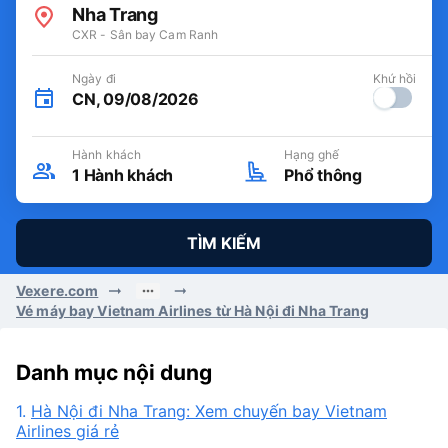
Nha Trang
CXR - Sân bay Cam Ranh
Ngày đi
Khứ hồi
CN, 09/08/2026
Hành khách
Hạng ghế
1
Hành khách
Phổ thông
TÌM KIẾM
Vexere.com
Vé máy bay Vietnam Airlines từ Hà Nội đi Nha Trang
Danh mục nội dung
1.
Hà Nội đi Nha Trang: Xem chuyến bay Vietnam
Airlines giá rẻ