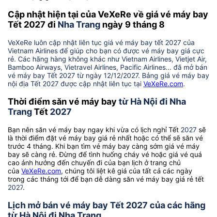
Cập nhật hiện tại của VeXeRe về giá vé máy bay
Tết 2027 đi
Nha Trang
ngày 9 tháng 8
VeXeRe luôn cập nhật liên tục giá vé máy bay tết 2027 của
Vietnam Airlines để giúp cho bạn có được vé máy bay giá cực
rẻ. Các hãng hàng không khác như Vietnam Airlines, Vietjet Air,
Bamboo Airways, Vietravel Airlines, Pacific Airlines... đã mở bán
vé máy bay Tết 2027 từ ngày 12/12/2027. Bảng giá vé máy bay
nội địa Tết 2027 được cập nhật liên tục tại
VeXeRe.com
.
Thời điểm săn vé máy bay
từ Hà Nội đi Nha
Trang
Tết
2027
Bạn nên săn vé máy bay ngay khi vừa có lịch nghỉ Tết
2027
sẽ
là thời điểm đặt vé máy bay giá rẻ nhất hoặc có thể sẽ săn vé
trước 4 tháng. Khi bạn tìm vé máy bay càng sớm giá vé máy
bay sẽ càng rẻ. Đừng để tình huống cháy vé hoặc giá vé quá
cao ảnh hưởng đến chuyến đi của bạn lịch ở trang chủ
của
VeXeRe.com
, chúng tôi liệt kê giá của tất cả các ngày
trong các tháng tới để bạn dễ dàng săn vé máy bay giá rẻ tết
2027
.
Lịch mở bán vé máy bay Tết 2027 của các hãng
từ Hà Nội đi Nha Trang