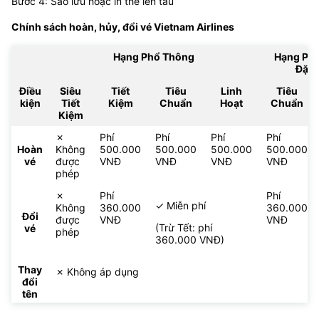
Bước 4: Sao lưu hoặc in thẻ lên tàu
Chính sách hoàn, hủy, đổi vé
Vietnam Airlines
Hạng Phổ Thông
Hạng Ph
Đặc 
Điều
Siêu
Tiết
Tiêu
Linh
Tiêu
kiện
Tiết
Kiệm
Chuẩn
Hoạt
Chuẩn
Kiệm
✗
Phí
Phí
Phí
Phí
Hoàn
Không
500.000
500.000
500.000
500.000
vé
được
VNĐ
VNĐ
VNĐ
VNĐ
phép
✗
Phí
Phí
✓ Miễn phí
Không
360.000
360.000
Đổi
được
VNĐ
VNĐ
(Trừ Tết: phí
vé
phép
360.000 VNĐ)
Thay
✗ Không áp dụng
đổi
tên