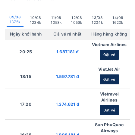
09/08
10/08
11/08
12/08
13/08
14/08
1375k
1234k
1058k
1058k
1234k
1623k
Ngày khởi hành
Giá vé rẻ nhất
Hãng hàng không
Vietnam Airlines
20:25
1.687.181 đ
Đặt vé
VietJet Air
18:15
1.597.781 đ
Đặt vé
Vietravel
Airlines
17:20
1.374.621 đ
Đặt vé
Sun PhuQuoc
Airways
16:35
1.908.181 đ