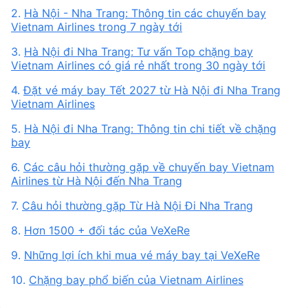
2.
Hà Nội - Nha Trang: Thông tin các chuyến bay
Vietnam Airlines trong 7 ngày tới
3.
Hà Nội đi Nha Trang: Tư vấn Top chặng bay
Vietnam Airlines có giá rẻ nhất trong 30 ngày tới
4.
Đặt vé máy bay Tết 2027 từ Hà Nội đi Nha Trang
Vietnam Airlines
5.
Hà Nội đi Nha Trang: Thông tin chi tiết về chặng
bay
6.
Các câu hỏi thường gặp về chuyến bay Vietnam
Airlines từ Hà Nội đến Nha Trang
7.
Câu hỏi thường gặp Từ Hà Nội Đi Nha Trang
8.
Hơn 1500 + đối tác của VeXeRe
9.
Những lợi ích khi mua vé máy bay tại VeXeRe
10.
Chặng bay phổ biến của Vietnam Airlines