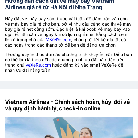
Hướng dẫn cách đặt vé máy bay Vietnam
Airlines giá rẻ từ Hà Nội đi Nha Trang
Hãy đặt vé máy bay sớm trước vài tuần để đảm bảo vẫn còn
vé máy bay giá rẻ cho bạn, bởi vì nhu cầu càng cao thì vé máy
bay giá rẻ hết càng sớm. Đặc biệt là khi book vé máy bay vào
dịp Tết nên săn vé ngay khi có lịch nghỉ nhé. Bằng cách xem
lịch ở trang chủ của
VeXeRe.com
, chúng tôi liệt kê giá tất cả
các ngày trong các tháng tới để bạn dễ dàng lựa chọn.
Thường xuyên theo dõi các chương trình khuyến mãi. Điều bạn
có thể làm là theo dõi các chương trình ưu đãi hấp dẫn trên
trang chủ
VeXeRe.com
hoặc đăng ký vào email VeXeRe để
nhận ưu đãi hàng tuần.
Vietnam Airlines - Chính sách hoàn, hủy, đổi vé
và quy định hành lý, check-in online