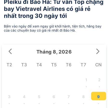
Pleiku đi Bảo Hà: Tư vấn Top chặng
bay Vietravel Airlines có giá rẻ
nhất trong 30 ngày tới
Bấm vào ngày để xem ngay giờ khởi hành, tiện tích, hãng bay
của các chuyến bay có giá rẻ nhất đi Bảo Hà.
Tháng 8, 2026
T2
T3
T4
T5
T6
T7
CN
1
2
-
-
3
4
5
6
7
8
9
-
-
-
-
-
-
-