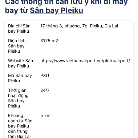
Các thông tin cần lưu ý khi đi máy
bay từ
Sân bay Pleiku
Địa chỉ Sân
17 tháng 3, phuờng, Tp. Pleiku, Gia Lai
bay Pleiku
Diện tích
3175 m2
Sân bay
Pleiku
Website Sân
https://www.vietnamairport.vn/pleikuairport/
bay Pleiku
Mã Sân bay
PXU
Pleiku
Thời gian
24/7
hoạt động
Sân bay
Pleiku
Khoảng
5 km
cách từ Sân
bay Pleiku
đến trung
tâm Gia Lai