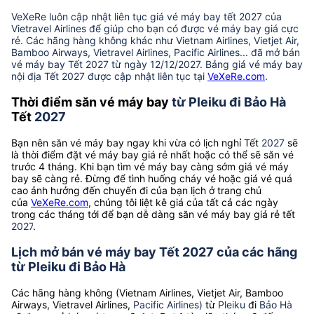
VeXeRe luôn cập nhật liên tục giá vé máy bay tết 2027 của
Vietravel Airlines để giúp cho bạn có được vé máy bay giá cực
rẻ. Các hãng hàng không khác như Vietnam Airlines, Vietjet Air,
Bamboo Airways, Vietravel Airlines, Pacific Airlines... đã mở bán
vé máy bay Tết 2027 từ ngày 12/12/2027. Bảng giá vé máy bay
nội địa Tết 2027 được cập nhật liên tục tại
VeXeRe.com
.
Thời điểm săn vé máy bay
từ Pleiku đi Bảo Hà
Tết
2027
Bạn nên săn vé máy bay ngay khi vừa có lịch nghỉ Tết
2027
sẽ
là thời điểm đặt vé máy bay giá rẻ nhất hoặc có thể sẽ săn vé
trước 4 tháng. Khi bạn tìm vé máy bay càng sớm giá vé máy
bay sẽ càng rẻ. Đừng để tình huống cháy vé hoặc giá vé quá
cao ảnh hưởng đến chuyến đi của bạn lịch ở trang chủ
của
VeXeRe.com
, chúng tôi liệt kê giá của tất cả các ngày
trong các tháng tới để bạn dễ dàng săn vé máy bay giá rẻ tết
2027
.
Lịch mở bán vé máy bay Tết 2027 của các hãng
từ Pleiku đi Bảo Hà
Các hãng hàng không (Vietnam Airlines, Vietjet Air, Bamboo
Airways, Vietravel Airlines,
Pacific Airlines)
từ
Pleiku
đi
Bảo Hà