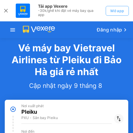
Tải app Vexere
-30k/ghế khi đặt vé máy bay qua
Mở app
app
Đăng nhập
Vé máy bay Vietravel
Airlines từ Pleiku đi Bảo
Hà giá rẻ nhất
Cập nhật ngày 9 tháng 8
Nơi xuất phát
Pleiku
PXU - Sân bay Pleiku
Nơi đến