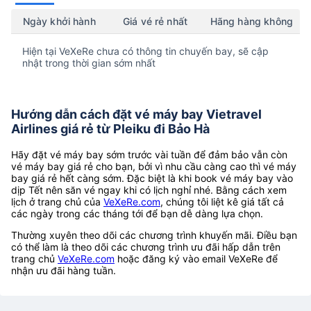
Ngày khởi hành
Giá vé rẻ nhất
Hãng hàng không
Hiện tại VeXeRe chưa có thông tin chuyến bay, sẽ cập
nhật trong thời gian sớm nhất
Hướng dẫn cách đặt vé máy bay Vietravel
Airlines giá rẻ từ Pleiku đi Bảo Hà
Hãy đặt vé máy bay sớm trước vài tuần để đảm bảo vẫn còn
vé máy bay giá rẻ cho bạn, bởi vì nhu cầu càng cao thì vé máy
bay giá rẻ hết càng sớm. Đặc biệt là khi book vé máy bay vào
dịp Tết nên săn vé ngay khi có lịch nghỉ nhé. Bằng cách xem
lịch ở trang chủ của
VeXeRe.com
, chúng tôi liệt kê giá tất cả
các ngày trong các tháng tới để bạn dễ dàng lựa chọn.
Thường xuyên theo dõi các chương trình khuyến mãi. Điều bạn
có thể làm là theo dõi các chương trình ưu đãi hấp dẫn trên
trang chủ
VeXeRe.com
hoặc đăng ký vào email VeXeRe để
nhận ưu đãi hàng tuần.