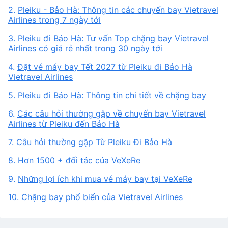
2.
Pleiku - Bảo Hà: Thông tin các chuyến bay Vietravel
Airlines trong 7 ngày tới
3.
Pleiku đi Bảo Hà: Tư vấn Top chặng bay Vietravel
Airlines có giá rẻ nhất trong 30 ngày tới
4.
Đặt vé máy bay Tết 2027 từ Pleiku đi Bảo Hà
Vietravel Airlines
5.
Pleiku đi Bảo Hà: Thông tin chi tiết về chặng bay
6.
Các câu hỏi thường gặp về chuyến bay Vietravel
Airlines từ Pleiku đến Bảo Hà
7.
Câu hỏi thường gặp Từ Pleiku Đi Bảo Hà
8.
Hơn 1500 + đối tác của VeXeRe
9.
Những lợi ích khi mua vé máy bay tại VeXeRe
10.
Chặng bay phổ biến của Vietravel Airlines