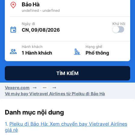
Bảo Hà
undefined - undefined
Ngày đi
Khứ hồi
CN, 09/08/2026
Hành khách
Hạng ghế
1
Hành khách
Phổ thông
TÌM KIẾM
Vexere.com
Vé máy bay Vietravel Airlines từ Pleiku đi Bảo Hà
Danh mục nội dung
1.
Pleiku đi Bảo Hà: Xem chuyến bay Vietravel Airlines
giá rẻ